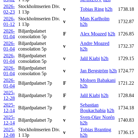
2026-
Stockholmserien Div.
v
Tobias Ring
h2h
1738.18
02-23
1
13p
2026-
Stockholmserien Div.
Mats Karlholm
v
1732.87
01-12
1
13p
h2h
2026-
Biljardpalatset
F
Alex Moazed
h2h
1726.85
01-04
consolation
5p
2026-
Biljardpalatset
Andre Moazed
v
1732.37
01-04
consolation
5p
h2h
2026-
Biljardpalatset
v
Jalil Kiabi
h2h
1729.15
01-04
consolation
5p
2026-
Biljardpalatset
v
Jan Bergström
h2h
1724.77
01-04
consolation
5p
2026-
Mohsen Babakani
Biljardpalatset
7p
F
1721.22
01-04
h2h
2025-
Biljardpalatset
7p
F
Jalil Kiabi
h2h
1728.84
12-28
2025-
Sebastian
Biljardpalatset
7p
F
1734.18
12-14
Boukachabia
h2h
2025-
Sven-Olav Norén
Biljardpalatset
7p
v
1740.83
12-14
h2h
2025-
Stockholmserien Div.
Tobias Branting
v
1736.15
12-08
1
13p
h2h