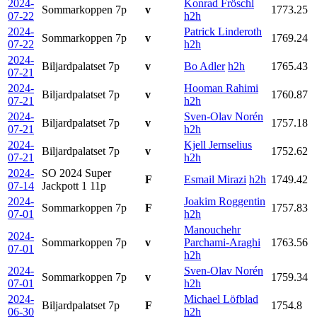
2024-
Konrad Fröschl
Sommarkoppen
7p
v
1773.25
07-22
h2h
2024-
Patrick Linderoth
Sommarkoppen
7p
v
1769.24
07-22
h2h
2024-
Biljardpalatset
7p
v
Bo Adler
h2h
1765.43
07-21
2024-
Hooman Rahimi
Biljardpalatset
7p
v
1760.87
07-21
h2h
2024-
Sven-Olav Norén
Biljardpalatset
7p
v
1757.18
07-21
h2h
2024-
Kjell Jernselius
Biljardpalatset
7p
v
1752.62
07-21
h2h
2024-
SO 2024 Super
F
Esmail Mirazi
h2h
1749.42
07-14
Jackpott 1
11p
2024-
Joakim Roggentin
Sommarkoppen
7p
F
1757.83
07-01
h2h
Manouchehr
2024-
Sommarkoppen
7p
v
Parchami-Araghi
1763.56
07-01
h2h
2024-
Sven-Olav Norén
Sommarkoppen
7p
v
1759.34
07-01
h2h
2024-
Michael Löfblad
Biljardpalatset
7p
F
1754.8
06-30
h2h