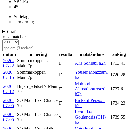
SBGF-nr
45
Serielag
Järntärning
Graf
Visa matcher
datum
turnering
resultat
motståndare
ranking
2026-
Sommarkoppen -
F
Alis Sohrabi
h2h
1713.41
07-22
Main
7p
2026-
Sommarkoppen -
Yousef Moazzami
F
1720.28
07-15
Main
7p
h2h
Mahbod
2026-
Biljardpalatset > Main
F
Ahmadpouryazdi
1727.6
07-12
7p
h2h
2026-
SO Main Last Chance
Rickard Persson
F
1734.23
07-05
5p
h2h
Leonidas
2026-
SO Main Last Chance
v
Goulandris (CH)
1739.55
07-05
5p
h2h
2026-
SO Main Consolation
Cato Fordham