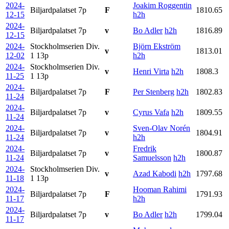
2024-
Joakim Roggentin
Biljardpalatset
7p
F
1810.65
12-15
h2h
2024-
Biljardpalatset
7p
v
Bo Adler
h2h
1816.89
12-15
2024-
Stockholmserien Div.
Björn Ekström
v
1813.01
12-02
1
13p
h2h
2024-
Stockholmserien Div.
v
Henri Virta
h2h
1808.3
11-25
1
13p
2024-
Biljardpalatset
7p
F
Per Stenberg
h2h
1802.83
11-24
2024-
Biljardpalatset
7p
v
Cyrus Vafa
h2h
1809.55
11-24
2024-
Sven-Olav Norén
Biljardpalatset
7p
v
1804.91
11-24
h2h
2024-
Fredrik
Biljardpalatset
7p
v
1800.87
11-24
Samuelsson
h2h
2024-
Stockholmserien Div.
v
Azad Kabodi
h2h
1797.68
11-18
1
13p
2024-
Hooman Rahimi
Biljardpalatset
7p
F
1791.93
11-17
h2h
2024-
Biljardpalatset
7p
v
Bo Adler
h2h
1799.04
11-17