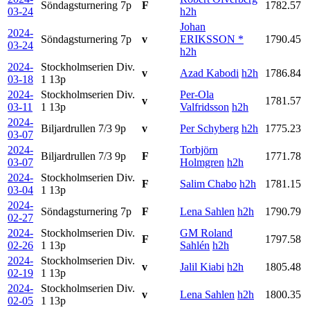
Söndagsturnering
7p
F
1782.57
03-24
h2h
Johan
2024-
Söndagsturnering
7p
v
ERIKSSON *
1790.45
03-24
h2h
2024-
Stockholmserien Div.
v
Azad Kabodi
h2h
1786.84
03-18
1
13p
2024-
Stockholmserien Div.
Per-Ola
v
1781.57
03-11
1
13p
Valfridsson
h2h
2024-
Biljardrullen 7/3
9p
v
Per Schyberg
h2h
1775.23
03-07
2024-
Torbjörn
Biljardrullen 7/3
9p
F
1771.78
03-07
Holmgren
h2h
2024-
Stockholmserien Div.
F
Salim Chabo
h2h
1781.15
03-04
1
13p
2024-
Söndagsturnering
7p
F
Lena Sahlen
h2h
1790.79
02-27
2024-
Stockholmserien Div.
GM Roland
F
1797.58
02-26
1
13p
Sahlén
h2h
2024-
Stockholmserien Div.
v
Jalil Kiabi
h2h
1805.48
02-19
1
13p
2024-
Stockholmserien Div.
v
Lena Sahlen
h2h
1800.35
02-05
1
13p