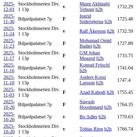
2025-
Stockholmserien Div.
Mami Akhlaghi
v
1732.29
12-01
1
13p
Tehrani
h2h
2025-
Ingrid
Biljardpalatset
7p
F
1725.48
11-30
Söderstjerna
h2h
2025-
Stockholmserien Div.
v
Ralf Åkesson
h2h
1732.59
11-24
1
13p
2025-
Mohamad Omid
Biljardpalatset
7p
F
1727.89
11-23
Badiei
h2h
2025-
Stockholmserien Div.
GM Johan
F
1733.75
11-17
1
13p
Moazed
h2h
2025-
Konrad Fröschl
Biljardpalatset
7p
F
1741.04
11-16
h2h
2025-
Stockholmserien Div.
Anders Kossi
F
1747.4
11-10
1
13p
Larsson
h2h
2025-
Stockholmserien Div.
F
Azad Kabodi
h2h
1755.45
11-03
1
13p
2025-
Siavash
Biljardpalatset
7p
F
1764.35
10-26
Hooshmand
h2h
2025-
Biljardpalatset
7p
v
Bo Adler
h2h
1770.63
10-26
2025-
Stockholmserien Div.
v
Tobias Ring
h2h
1766.74
10-20
1
13p