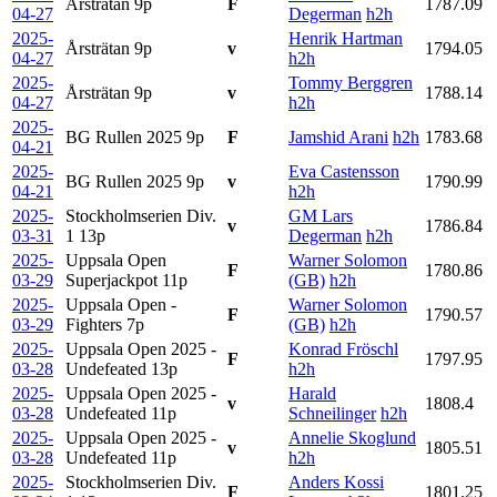
Årsträtan
9p
F
1787.09
04-27
Degerman
h2h
2025-
Henrik Hartman
Årsträtan
9p
v
1794.05
04-27
h2h
2025-
Tommy Berggren
Årsträtan
9p
v
1788.14
04-27
h2h
2025-
BG Rullen 2025
9p
F
Jamshid Arani
h2h
1783.68
04-21
2025-
Eva Castensson
BG Rullen 2025
9p
v
1790.99
04-21
h2h
2025-
Stockholmserien Div.
GM Lars
v
1786.84
03-31
1
13p
Degerman
h2h
2025-
Uppsala Open
Warner Solomon
F
1780.86
03-29
Superjackpot
11p
(GB)
h2h
2025-
Uppsala Open -
Warner Solomon
F
1790.57
03-29
Fighters
7p
(GB)
h2h
2025-
Uppsala Open 2025 -
Konrad Fröschl
F
1797.95
03-28
Undefeated
13p
h2h
2025-
Uppsala Open 2025 -
Harald
v
1808.4
03-28
Undefeated
11p
Schneilinger
h2h
2025-
Uppsala Open 2025 -
Annelie Skoglund
v
1805.51
03-28
Undefeated
11p
h2h
2025-
Stockholmserien Div.
Anders Kossi
F
1801.25