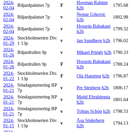
2024-
Hooman Rahimi
Biljardpalatset
7p
F
1795.68
02-04
h2h
2024-
Nenne Grkovic
Biljardpalatset
7p
v
1802.98
02-04
h2h
2024-
Hossein Babakani
Biljardpalatset
7p
v
1799.32
02-04
h2h
2024-
Stockholmserien Div.
v
Jan Sundberg
h2h
1796.02
01-29
1
13p
2024-
Biljardrullen
9p
v
Mikael Primér
h2h
1790.33
01-26
2024-
Hossein Babakani
Biljardrullen
9p
F
1788.24
01-26
h2h
2024-
Stockholmserien Div.
F
Ola Hamring
h2h
1796.87
01-22
1
13p
2024-
Söndagsturnering BP
v
Per Stenberg
h2h
1806.17
01-21
7p
2024-
Söndagsturnering BP
Majid Ebrahimnia
v
1801.64
01-21
7p
h2h
2024-
Söndagsturnering BP
v
Tobias Schön
h2h
1798.53
01-21
7p
2024-
Stockholmserien Div.
Åsa Söderberg
v
1794.13
01-15
1
13p
h2h