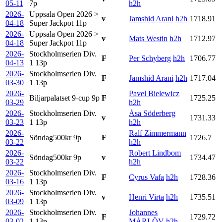
05-11
7p
h2h
2026-
Uppsala Open 2026 >
v
Jamshid Arani
h2h
1718.91
04-18
Super Jackpot
11p
2026-
Uppsala Open 2026 >
v
Mats Westin
h2h
1712.97
04-18
Super Jackpot
11p
2026-
Stockholmserien Div.
F
Per Schyberg
h2h
1706.77
04-13
1
13p
2026-
Stockholmserien Div.
F
Jamshid Arani
h2h
1717.04
03-30
1
13p
2026-
Pavel Bielewicz
Biljarpalatset 9-cup
9p
F
1725.25
03-29
h2h
2026-
Stockholmserien Div.
Åsa Söderberg
v
1731.33
03-23
1
13p
h2h
2026-
Ralf Zimmermann
Söndag500kr
9p
F
1726.7
03-22
h2h
2026-
Robert Lindbom
Söndag500kr
9p
v
1734.47
03-22
h2h
2026-
Stockholmserien Div.
F
Cyrus Vafa
h2h
1728.36
03-16
1
13p
2026-
Stockholmserien Div.
v
Henri Virta
h2h
1735.51
03-09
1
13p
2026-
Stockholmserien Div.
Johannes
F
1729.72
03-02
1
13p
MÅRLÖV
h2h