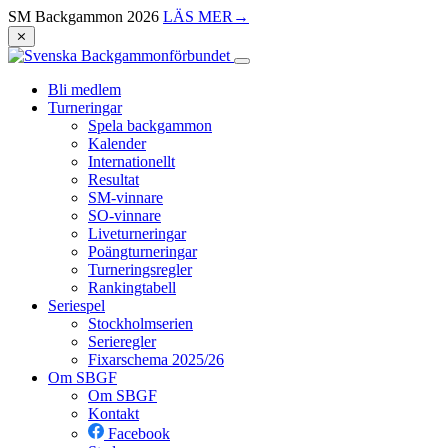
SM Backgammon 2026
LÄS MER
→
⨯
Bli medlem
Turneringar
Spela backgammon
Kalender
Internationellt
Resultat
SM-vinnare
SO-vinnare
Liveturneringar
Poängturneringar
Turneringsregler
Rankingtabell
Seriespel
Stockholmserien
Serieregler
Fixarschema 2025/26
Om SBGF
Om SBGF
Kontakt
Facebook