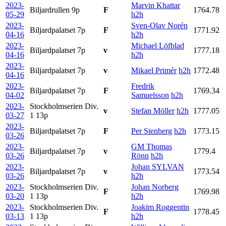
2023-
Marvin Khattar
Biljardrullen
9p
F
1764.78
05-29
h2h
2023-
Sven-Olav Norén
Biljardpalatset
7p
F
1771.92
04-16
h2h
2023-
Michael Löfblad
Biljardpalatset
7p
v
1777.18
04-16
h2h
2023-
Biljardpalatset
7p
v
Mikael Primér
h2h
1772.48
04-16
2023-
Fredrik
Biljardpalatset
7p
F
1769.34
04-02
Samuelsson
h2h
2023-
Stockholmserien Div.
v
Stefan Möller
h2h
1777.05
03-27
1
13p
2023-
Biljardpalatset
7p
F
Per Stenberg
h2h
1773.15
03-26
2023-
GM Thomas
Biljardpalatset
7p
v
1779.4
03-26
Rönn
h2h
2023-
Johan SYLVAN
Biljardpalatset
7p
v
1773.54
03-26
h2h
2023-
Stockholmserien Div.
Johan Norberg
F
1769.98
03-20
1
13p
h2h
2023-
Stockholmserien Div.
Joakim Roggentin
F
1778.45
03-13
1
13p
h2h