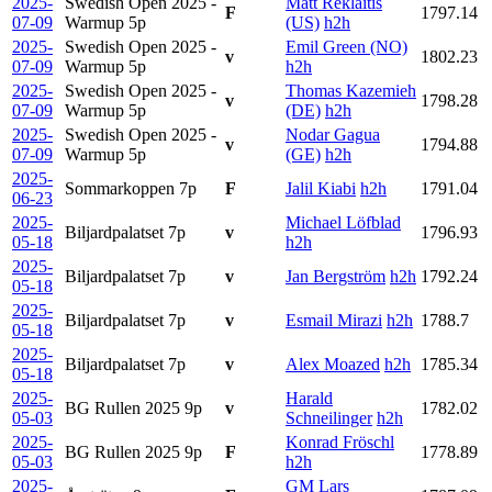
2025-
Swedish Open 2025 -
Matt Reklaitis
F
1797.14
07-09
Warmup
5p
(US)
h2h
2025-
Swedish Open 2025 -
Emil Green (NO)
v
1802.23
07-09
Warmup
5p
h2h
2025-
Swedish Open 2025 -
Thomas Kazemieh
v
1798.28
07-09
Warmup
5p
(DE)
h2h
2025-
Swedish Open 2025 -
Nodar Gagua
v
1794.88
07-09
Warmup
5p
(GE)
h2h
2025-
Sommarkoppen
7p
F
Jalil Kiabi
h2h
1791.04
06-23
2025-
Michael Löfblad
Biljardpalatset
7p
v
1796.93
05-18
h2h
2025-
Biljardpalatset
7p
v
Jan Bergström
h2h
1792.24
05-18
2025-
Biljardpalatset
7p
v
Esmail Mirazi
h2h
1788.7
05-18
2025-
Biljardpalatset
7p
v
Alex Moazed
h2h
1785.34
05-18
2025-
Harald
BG Rullen 2025
9p
v
1782.02
05-03
Schneilinger
h2h
2025-
Konrad Fröschl
BG Rullen 2025
9p
F
1778.89
05-03
h2h
2025-
GM Lars