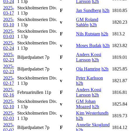
03-24
1
13p
Larsson
h2h
2025-
Stockholmserien Div.
F
Jan Sundberg
h2h
1810.85
03-17
1
13p
2025-
Stockholmserien Div.
GM Roland
v
1820.23
03-10
1
13p
Sahlén
h2h
2025-
Stockholmserien Div.
F
Nils Rutstam
h2h
1813.2
03-03
1
13p
2025-
Stockholmserien Div.
v
Moses Budak
h2h
1823.82
02-24
1
13p
2025-
Anders Kossi
Biljardpalatset
7p
F
1819.01
02-23
Larsson
h2h
2025-
Biljardpalatset
7p
v
Ola Hamring
h2h
1825.85
02-23
2025-
Stockholmserien Div.
Peter Karlsson
v
1821.87
02-17
1
13p
h2h
2025-
Anders Kossi
Februarirullen
11p
F
1816.81
02-16
Larsson
h2h
2025-
Stockholmserien Div.
GM Johan
v
1825.84
02-10
1
13p
Moazed
h2h
2025-
Stockholmserien Div.
Kim Westerlundh
v
1819.73
02-03
1
13p
h2h
2025-
Annelie Skoglund
Biljardpalatset
7p
F
1814.12
02-02
h2h