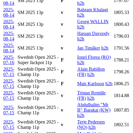
SM 2025
13p
F
1797.07
08-14
h2h
2025-
Bahram Khalagi
SM 2025
13p
v
1805.33
08-14
h2h
2025-
Georg WALLIN
SM 2025
13p
v
1800.43
08-14
h2h
2025-
Hassan Davoody
SM 2025
13p
v
1796.03
08-14
h2h
2025-
SM 2025
13p
v
Jan Timåker
h2h
1791.56
08-14
2025-
Swedish Open 2025 -
Ionel Florea (RO)
F
1788.21
07-16
Super Jackpot
11p
h2h
2025-
Swedish Open 2025 -
Alain Babillon
F
1798.26
07-15
Champ
11p
(FR)
h2h
2025-
Swedish Open 2025 -
F
Mats Karlsson
h2h
1806.25
07-15
Champ
11p
2025-
Swedish Open 2025 -
Tristan Remille
v
1814.88
07-15
Champ
11p
(FR)
h2h
Abdulhalim "Mr
2025-
Swedish Open 2025 -
v
B" Barakat (KW)
1807.85
07-15
Champ
11p
h2h
2025-
Swedish Open 2025 -
Terje Pedersen
v
1802.51
07-15
Champ
11p
(NO)
h2h