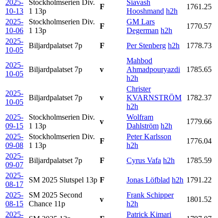
2025-
Stockholmserien Div.
Siavash
F
1761.25
10-13
1
13p
Hooshmand
h2h
2025-
Stockholmserien Div.
GM Lars
F
1770.57
10-06
1
13p
Degerman
h2h
2025-
Biljardpalatset
7p
F
Per Stenberg
h2h
1778.73
10-05
Mahbod
2025-
Biljardpalatset
7p
v
Ahmadpouryazdi
1785.65
10-05
h2h
Christer
2025-
Biljardpalatset
7p
v
KVARNSTRÖM
1782.37
10-05
h2h
2025-
Stockholmserien Div.
Wolfram
v
1779.66
09-15
1
13p
Dahlström
h2h
2025-
Stockholmserien Div.
Peter Karlsson
F
1776.04
09-08
1
13p
h2h
2025-
Biljardpalatset
7p
F
Cyrus Vafa
h2h
1785.59
09-07
2025-
SM 2025 Slutspel
13p
F
Jonas Löfblad
h2h
1791.22
08-17
2025-
SM 2025 Second
Frank Schipper
v
1801.52
08-15
Chance
11p
h2h
2025-
Patrick Kimari