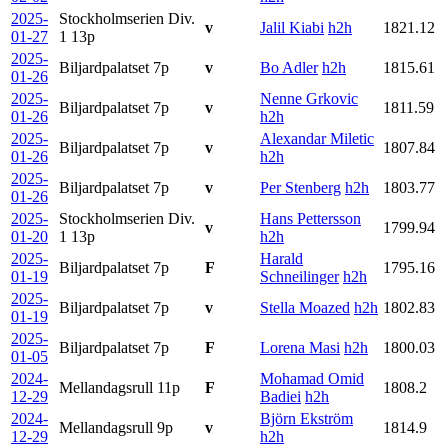
2025-
Stockholmserien Div.
v
Jalil Kiabi
h2h
1821.12
01-27
1
13p
2025-
Biljardpalatset
7p
v
Bo Adler
h2h
1815.61
01-26
2025-
Nenne Grkovic
Biljardpalatset
7p
v
1811.59
01-26
h2h
2025-
Alexandar Miletic
Biljardpalatset
7p
v
1807.84
01-26
h2h
2025-
Biljardpalatset
7p
v
Per Stenberg
h2h
1803.77
01-26
2025-
Stockholmserien Div.
Hans Pettersson
v
1799.94
01-20
1
13p
h2h
2025-
Harald
Biljardpalatset
7p
F
1795.16
01-19
Schneilinger
h2h
2025-
Biljardpalatset
7p
v
Stella Moazed
h2h
1802.83
01-19
2025-
Biljardpalatset
7p
F
Lorena Masi
h2h
1800.03
01-05
2024-
Mohamad Omid
Mellandagsrull
11p
F
1808.2
12-29
Badiei
h2h
2024-
Björn Ekström
Mellandagsrull
9p
v
1814.9
12-29
h2h