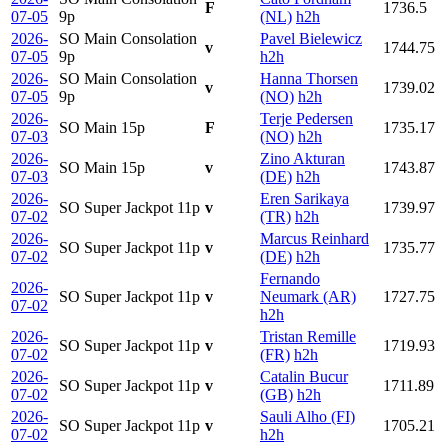
F
1736.5
07-05
9p
(NL)
h2h
2026-
SO Main Consolation
Pavel Bielewicz
v
1744.75
07-05
9p
h2h
2026-
SO Main Consolation
Hanna Thorsen
v
1739.02
07-05
9p
(NO)
h2h
2026-
Terje Pedersen
SO Main
15p
F
1735.17
07-03
(NO)
h2h
2026-
Zino Akturan
SO Main
15p
v
1743.87
07-03
(DE)
h2h
2026-
Eren Sarikaya
SO Super Jackpot
11p
v
1739.97
07-02
(TR)
h2h
2026-
Marcus Reinhard
SO Super Jackpot
11p
v
1735.77
07-02
(DE)
h2h
Fernando
2026-
SO Super Jackpot
11p
v
Neumark (AR)
1727.75
07-02
h2h
2026-
Tristan Remille
SO Super Jackpot
11p
v
1719.93
07-02
(FR)
h2h
2026-
Catalin Bucur
SO Super Jackpot
11p
v
1711.89
07-02
(GB)
h2h
2026-
Sauli Alho (FI)
SO Super Jackpot
11p
v
1705.21
07-02
h2h