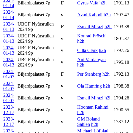
2024-
Biljardpalatset
7p
F
Cyrus Vafa
h2h
1791.13
01-14
2024-
Biljardpalatset
7p
v
Azad Kabodi
h2h
1797.47
01-14
2024-
UBGF Nyårsrullen
F
Esmail Mirazi
h2h
1793.38
01-13
2024
9p
2024-
UBGF Nyårsrullen
Konrad Fröschl
v
1801.37
01-13
2024
9p
h2h
2024-
UBGF Nyårsrullen
v
Cilla Clark
h2h
1797.26
01-13
2024
9p
2024-
UBGF Nyårsrullen
Ani Vardanyan
v
1795.18
01-13
2024
9p
h2h
2024-
Biljardpalatset
7p
F
Per Stenberg
h2h
1792.13
01-07
2024-
Biljardpalatset
7p
v
Ola Hamring
h2h
1798.38
01-07
2024-
Biljardpalatset
7p
v
Esmail Mirazi
h2h
1794.26
01-07
2023-
Hooman Rahimi
Biljardpalatset
7p
v
1790.55
12-17
h2h
2023-
GM Roland
Biljardpalatset
7p
v
1787.12
12-17
Sahlén
h2h
2023-
Michael Löfblad