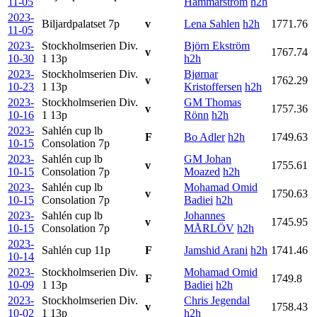
11-05
Hammarström
h2h
2023-
Biljardpalatset
7p
v
Lena Sahlen
h2h
1771.76
11-05
2023-
Stockholmserien Div.
Björn Ekström
v
1767.74
10-30
1
13p
h2h
2023-
Stockholmserien Div.
Bjørnar
v
1762.29
10-23
1
13p
Kristoffersen
h2h
2023-
Stockholmserien Div.
GM Thomas
v
1757.36
10-16
1
13p
Rönn
h2h
2023-
Sahlén cup lb
F
Bo Adler
h2h
1749.63
10-15
Consolation
7p
2023-
Sahlén cup lb
GM Johan
v
1755.61
10-15
Consolation
7p
Moazed
h2h
2023-
Sahlén cup lb
Mohamad Omid
v
1750.63
10-15
Consolation
7p
Badiei
h2h
2023-
Sahlén cup lb
Johannes
v
1745.95
10-15
Consolation
7p
MÅRLÖV
h2h
2023-
Sahlén cup
11p
F
Jamshid Arani
h2h
1741.46
10-14
2023-
Stockholmserien Div.
Mohamad Omid
F
1749.8
10-09
1
13p
Badiei
h2h
2023-
Stockholmserien Div.
Chris Jegendal
v
1758.43
10-02
1
13p
h2h