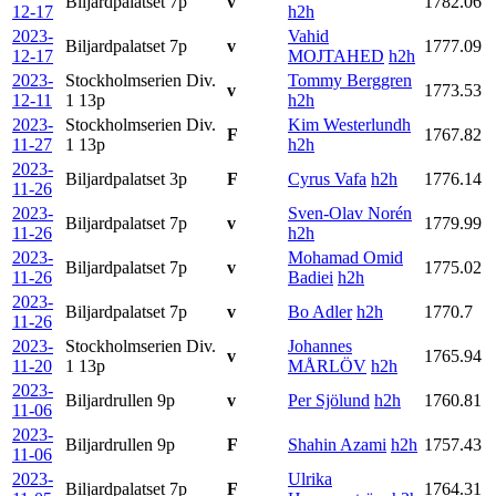
Biljardpalatset
7p
v
1782.06
12-17
h2h
2023-
Vahid
Biljardpalatset
7p
v
1777.09
12-17
MOJTAHED
h2h
2023-
Stockholmserien Div.
Tommy Berggren
v
1773.53
12-11
1
13p
h2h
2023-
Stockholmserien Div.
Kim Westerlundh
F
1767.82
11-27
1
13p
h2h
2023-
Biljardpalatset
3p
F
Cyrus Vafa
h2h
1776.14
11-26
2023-
Sven-Olav Norén
Biljardpalatset
7p
v
1779.99
11-26
h2h
2023-
Mohamad Omid
Biljardpalatset
7p
v
1775.02
11-26
Badiei
h2h
2023-
Biljardpalatset
7p
v
Bo Adler
h2h
1770.7
11-26
2023-
Stockholmserien Div.
Johannes
v
1765.94
11-20
1
13p
MÅRLÖV
h2h
2023-
Biljardrullen
9p
v
Per Sjölund
h2h
1760.81
11-06
2023-
Biljardrullen
9p
F
Shahin Azami
h2h
1757.43
11-06
2023-
Ulrika
Biljardpalatset
7p
F
1764.31