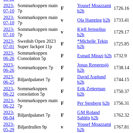
2023-
Sommarkoppen main
Yousef Moazzami
F
1726.16
07-10
7p
h2h
2023-
Sommarkoppen main
v
Ola Hamring
h2h
1733.41
07-10
7p
2023-
Sommarkoppen main
Kjell Jernselius
v
1729.17
07-10
7p
h2h
2023-
Swedish Open 2023
*Michelle Tekin
F
1725.85
07-01
Super Jackpot
11p
h2h
2023-
Sommarkoppen
F
Esmail Mirazi
h2h
1732.9
06-26
Consolation
5p
2023-
Jonas Rengensjö
Sommarkoppen
7p
F
1738.14
06-26
h2h
2023-
David Asplund
Biljardpalatset
7p
F
1744.15
06-25
h2h
2023-
Sommarkoppen
Erik Zetterman
F
1750.37
06-22
consolation
5p
h2h
2023-
Sommarkoppen main
F
Per Stenberg
h2h
1756.31
06-22
7p
2023-
GM Roland
Biljardpalatset
7p
F
1762.32
06-04
Sahlén
h2h
2023-
Yousef Moazzami
Biljardrullen
9p
v
1767.81
05-29
h2h