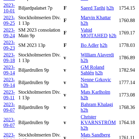
2023-
Biljardpalatset
7p
F
Saeed Tarihi
h2h
1754.15
10-01
2023-
Stockholmserien Div.
Marvin Khattar
F
1760.88
09-25
1
13p
h2h
2023-
SM 2023 consolation
Vahid
F
1769.17
09-24
Main
9p
MOJTAHED
h2h
2023-
SM 2023
13p
F
Bo Adler
h2h
1778.03
09-23
2023-
Stockholmserien Div.
William Alaverdi
v
1786.89
09-18
1
13p
h2h
2023-
GM Roland
Biljardrullen
9p
v
1782.94
09-14
Sahlén
h2h
2023-
Nenne Grkovic
Biljardrullen
9p
v
1777.14
09-14
h2h
2023-
Stockholmserien Div.
Mats Karlholm
v
1773.08
09-11
1
13p
h2h
2023-
Bahram Khalagi
Biljardrullen
9p
v
1768.36
09-07
h2h
Christer
2023-
Biljardrullen
9p
v
KVARNSTRÖM
1764.18
09-07
h2h
2023-
Stockholmserien Div.
Mats Sandberg
v
1761.11