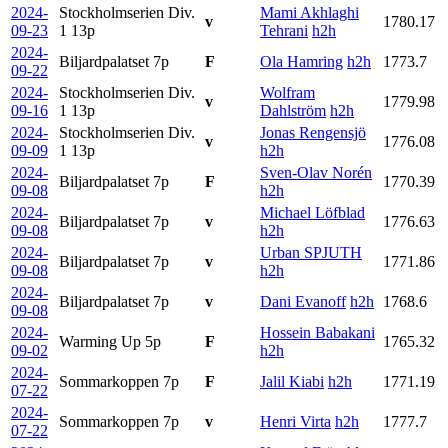
2024-
Stockholmserien Div.
Mami Akhlaghi
v
1780.17
09-23
1
13p
Tehrani
h2h
2024-
Biljardpalatset
7p
F
Ola Hamring
h2h
1773.7
09-22
2024-
Stockholmserien Div.
Wolfram
v
1779.98
09-16
1
13p
Dahlström
h2h
2024-
Stockholmserien Div.
Jonas Rengensjö
v
1776.08
09-09
1
13p
h2h
2024-
Sven-Olav Norén
Biljardpalatset
7p
F
1770.39
09-08
h2h
2024-
Michael Löfblad
Biljardpalatset
7p
v
1776.63
09-08
h2h
2024-
Urban SPJUTH
Biljardpalatset
7p
v
1771.86
09-08
h2h
2024-
Biljardpalatset
7p
v
Dani Evanoff
h2h
1768.6
09-08
2024-
Hossein Babakani
Warming Up
5p
F
1765.32
09-02
h2h
2024-
Sommarkoppen
7p
F
Jalil Kiabi
h2h
1771.19
07-22
2024-
Sommarkoppen
7p
v
Henri Virta
h2h
1777.7
07-22