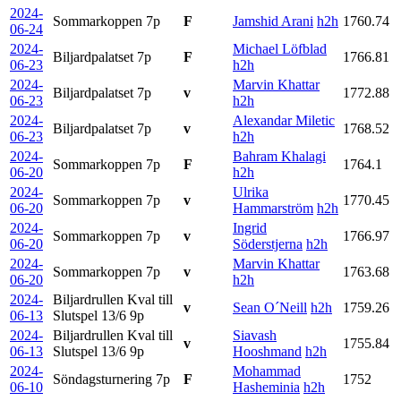
2024-
Sommarkoppen
7p
F
Jamshid Arani
h2h
1760.74
06-24
2024-
Michael Löfblad
Biljardpalatset
7p
F
1766.81
06-23
h2h
2024-
Marvin Khattar
Biljardpalatset
7p
v
1772.88
06-23
h2h
2024-
Alexandar Miletic
Biljardpalatset
7p
v
1768.52
06-23
h2h
2024-
Bahram Khalagi
Sommarkoppen
7p
F
1764.1
06-20
h2h
2024-
Ulrika
Sommarkoppen
7p
v
1770.45
06-20
Hammarström
h2h
2024-
Ingrid
Sommarkoppen
7p
v
1766.97
06-20
Söderstjerna
h2h
2024-
Marvin Khattar
Sommarkoppen
7p
v
1763.68
06-20
h2h
2024-
Biljardrullen Kval till
v
Sean O´Neill
h2h
1759.26
06-13
Slutspel 13/6
9p
2024-
Biljardrullen Kval till
Siavash
v
1755.84
06-13
Slutspel 13/6
9p
Hooshmand
h2h
2024-
Mohammad
Söndagsturnering
7p
F
1752
06-10
Hasheminia
h2h