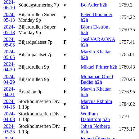
2024-
Söndagsturnering
7p
v
Bo Adler
h2h
1759.2
06-10
2024-
Biljardrullen Super
Peter Thorander
v
1754.22
05-13
Monday
9p
h2h
2024-
Biljardrullen Super
Björn Ekström
F
1750.35
05-13
Monday
9p
h2h
2024-
José VARAONA
Biljardpalatset
7p
F
1757.41
05-05
h2h
2024-
Marvin Khattar
Biljardpalatset
7p
v
1765.01
05-05
h2h
2024-
Biljardrullen
9p
F
Mikael Primér
h2h
1760.43
04-29
2024-
Mohamad Omid
Biljardrullen
9p
F
1770.45
04-29
Badiei
h2h
2024-
Marvin Khattar
Årsträtan
9p
F
1776.95
04-21
h2h
2024-
Stockholmserien Div.
Marcus Ekholm
v
1784.02
04-15
1
13p
h2h
2024-
Stockholmserien Div.
Wolfram
v
1779
04-08
1
13p
Dahlström
h2h
2024-
Stockholmserien Div.
Johan Norberg
F
1775.17
03-25
1
13p
h2h
2024-
Robert Öfverberg