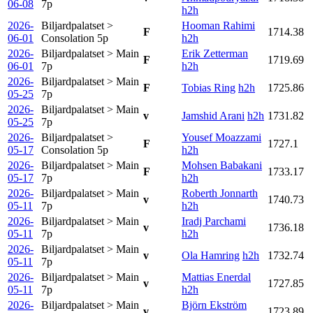
06-08
7p
h2h
2026-
Biljardpalatset >
Hooman Rahimi
F
1714.38
06-01
Consolation
5p
h2h
2026-
Biljardpalatset > Main
Erik Zetterman
F
1719.69
06-01
7p
h2h
2026-
Biljardpalatset > Main
F
Tobias Ring
h2h
1725.86
05-25
7p
2026-
Biljardpalatset > Main
v
Jamshid Arani
h2h
1731.82
05-25
7p
2026-
Biljardpalatset >
Yousef Moazzami
F
1727.1
05-17
Consolation
5p
h2h
2026-
Biljardpalatset > Main
Mohsen Babakani
F
1733.17
05-17
7p
h2h
2026-
Biljardpalatset > Main
Roberth Jonnarth
v
1740.73
05-11
7p
h2h
2026-
Biljardpalatset > Main
Iradj Parchami
v
1736.18
05-11
7p
h2h
2026-
Biljardpalatset > Main
v
Ola Hamring
h2h
1732.74
05-11
7p
2026-
Biljardpalatset > Main
Mattias Enerdal
v
1727.85
05-11
7p
h2h
2026-
Biljardpalatset > Main
Björn Ekström
v
1723.89