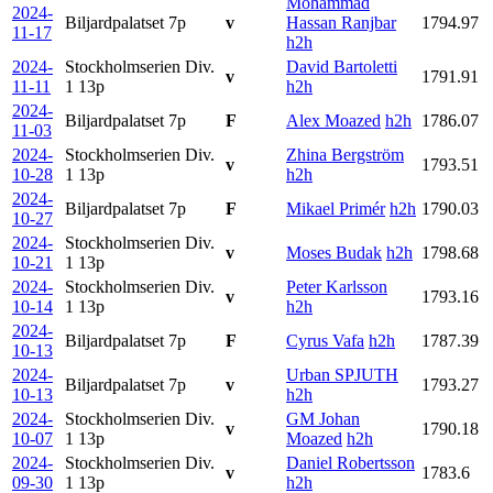
Mohammad
2024-
Biljardpalatset
7p
v
Hassan Ranjbar
1794.97
11-17
h2h
2024-
Stockholmserien Div.
David Bartoletti
v
1791.91
11-11
1
13p
h2h
2024-
Biljardpalatset
7p
F
Alex Moazed
h2h
1786.07
11-03
2024-
Stockholmserien Div.
Zhina Bergström
v
1793.51
10-28
1
13p
h2h
2024-
Biljardpalatset
7p
F
Mikael Primér
h2h
1790.03
10-27
2024-
Stockholmserien Div.
v
Moses Budak
h2h
1798.68
10-21
1
13p
2024-
Stockholmserien Div.
Peter Karlsson
v
1793.16
10-14
1
13p
h2h
2024-
Biljardpalatset
7p
F
Cyrus Vafa
h2h
1787.39
10-13
2024-
Urban SPJUTH
Biljardpalatset
7p
v
1793.27
10-13
h2h
2024-
Stockholmserien Div.
GM Johan
v
1790.18
10-07
1
13p
Moazed
h2h
2024-
Stockholmserien Div.
Daniel Robertsson
v
1783.6
09-30
1
13p
h2h