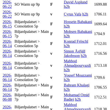
2026-
David Asplund
SO Warm up
9p
F
1699.88
06-22
h2h
2026-
SO Warm up
9p
v
Cyrus Vafa
h2h
1706.11
06-22
2026-
Biljardpalatset >
Hossein Babakani
F
1699.64
06-15
Consolation
5p
h2h
2026-
Biljardpalatset > Main
Mohsen Babakani
F
1704.9
06-15
7p
h2h
2026-
Biljardpalatset >
Konrad Fröschl
F
1712.01
06-14
Consolation
5p
h2h
2026-
Biljardpalatset >
Simon Åsfjäll
v
1716.56
06-14
Consolation
5p
Jakobsson
h2h
Mahbod
2026-
Biljardpalatset >
v
Ahmadpouryazdi
1713.18
06-14
Consolation
5p
h2h
2026-
Biljardpalatset >
Yousef Moazzami
v
1709.6
06-14
Consolation
5p
h2h
2026-
Biljardpalatset > Main
Bahram Khalagi
F
1706.55
06-14
7p
h2h
2026-
Biljardpalatset > Main
Mohamad Omid
F
1712.51
06-08
7p
Badiei
h2h
Mahbod
2026-
Biljardpalatset > Main
v
Ahmadpouryazdi
1718.38