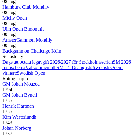
08 aug
Hamburg Club Monthly
08 aug
Michy Open
08 aug
Ulm Open Bimonthly
09 aug
AmsterGammon Monthly
09 aug
Backgammon Challenge Köln
Senaste nytt
Dags att betala lagavgift 2026/2027 för Stockholmsserien
SM 2026
minischema
Välkommen till SM 14-16 augusti!
Swedish Open-
vinnare
Swedish Open
Rating Top 5
GM Johan Moazed
1794
GM Johan Bynell
1755
Henrik Hartman
1755
Kim Westerlundh
1743
Johan Norberg
1737