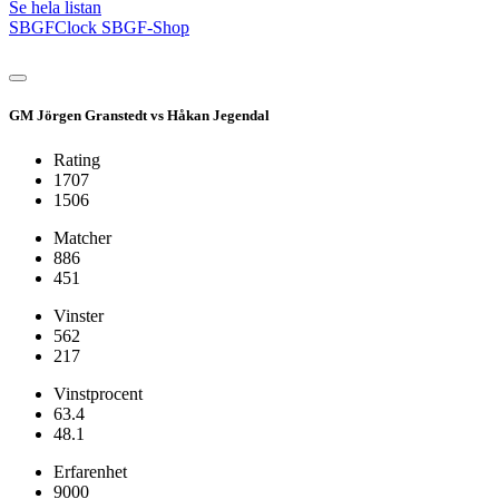
Se hela listan
SBGFClock
SBGF-Shop
GM Jörgen Granstedt vs Håkan Jegendal
Rating
1707
1506
Matcher
886
451
Vinster
562
217
Vinstprocent
63.4
48.1
Erfarenhet
9000