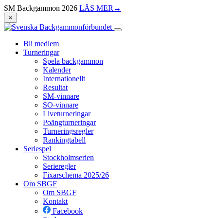
SM Backgammon 2026
LÄS MER
→
⨯
Bli medlem
Turneringar
Spela backgammon
Kalender
Internationellt
Resultat
SM-vinnare
SO-vinnare
Liveturneringar
Poängturneringar
Turneringsregler
Rankingtabell
Seriespel
Stockholmserien
Serieregler
Fixarschema 2025/26
Om SBGF
Om SBGF
Kontakt
Facebook