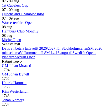
07 - 09 aug
1st Cubeless Cup
07 - 09 aug
Queensland Championships
07 - 09 aug
Worcestershire Open
08 aug
Hamburg Club Monthly
08 aug
Michy Open
Senaste nytt
Dags att betala lagavgift 2026/2027 för Stockholmsserien
SM 2026
minischema
Välkommen till SM 14-16 augusti!
Swedish Open-
vinnare
Swedish Open
Rating Top 5
GM Johan Moazed
1794
GM Johan Bynell
1755
Henrik Hartman
1755
Kim Westerlundh
1743
Johan Norberg
1737