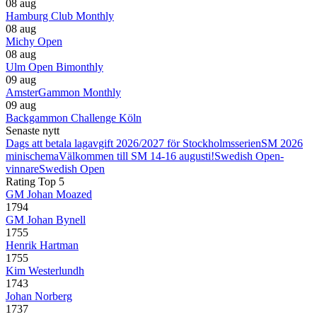
08 aug
Hamburg Club Monthly
08 aug
Michy Open
08 aug
Ulm Open Bimonthly
09 aug
AmsterGammon Monthly
09 aug
Backgammon Challenge Köln
Senaste nytt
Dags att betala lagavgift 2026/2027 för Stockholmsserien
SM 2026
minischema
Välkommen till SM 14-16 augusti!
Swedish Open-
vinnare
Swedish Open
Rating Top 5
GM Johan Moazed
1794
GM Johan Bynell
1755
Henrik Hartman
1755
Kim Westerlundh
1743
Johan Norberg
1737