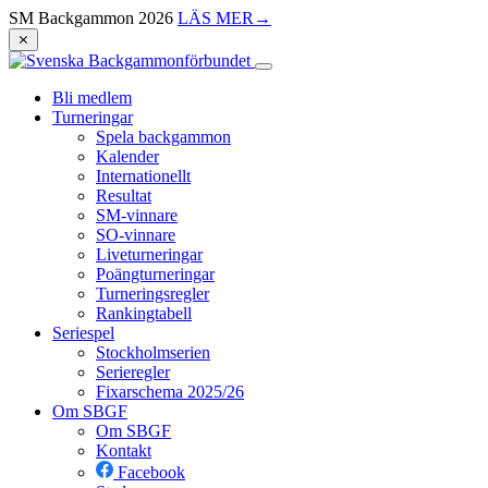
SM Backgammon 2026
LÄS MER
→
⨯
Bli medlem
Turneringar
Spela backgammon
Kalender
Internationellt
Resultat
SM-vinnare
SO-vinnare
Liveturneringar
Poängturneringar
Turneringsregler
Rankingtabell
Seriespel
Stockholmserien
Serieregler
Fixarschema 2025/26
Om SBGF
Om SBGF
Kontakt
Facebook