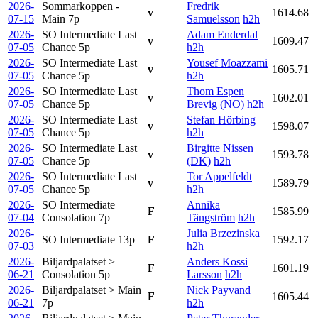
2026-
Sommarkoppen -
Fredrik
v
1614.68
07-15
Main
7p
Samuelsson
h2h
2026-
SO Intermediate Last
Adam Enderdal
v
1609.47
07-05
Chance
5p
h2h
2026-
SO Intermediate Last
Yousef Moazzami
v
1605.71
07-05
Chance
5p
h2h
2026-
SO Intermediate Last
Thom Espen
v
1602.01
07-05
Chance
5p
Brevig (NO)
h2h
2026-
SO Intermediate Last
Stefan Hörbing
v
1598.07
07-05
Chance
5p
h2h
2026-
SO Intermediate Last
Birgitte Nissen
v
1593.78
07-05
Chance
5p
(DK)
h2h
2026-
SO Intermediate Last
Tor Appelfeldt
v
1589.79
07-05
Chance
5p
h2h
2026-
SO Intermediate
Annika
F
1585.99
07-04
Consolation
7p
Tängström
h2h
2026-
Julia Brzezinska
SO Intermediate
13p
F
1592.17
07-03
h2h
2026-
Biljardpalatset >
Anders Kossi
F
1601.19
06-21
Consolation
5p
Larsson
h2h
2026-
Biljardpalatset > Main
Nick Payvand
F
1605.44
06-21
7p
h2h