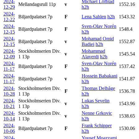
2024-
Michael Löfblad
Mellandagsrull
11p
v
1552.16
12-29
h2h
2024-
Biljardpalatset
7p
F
Lena Sahlen
h2h
1543.32
12-22
2024-
Sven-Olav Norén
Biljardpalatset
7p
F
1548.4
12-15
h2h
2024-
Mohamad Omid
Biljardpalatset
7p
v
1552.87
12-15
Badiei
h2h
2024-
Stockholmserien Div.
Mohammad
v
1545.54
12-09
1
13p
Alaverdi
h2h
2024-
Sven-Olav Norén
Biljardpalatset
7p
F
1537.42
11-17
h2h
2024-
Hossein Babakani
Biljardpalatset
7p
v
1541.87
11-17
h2h
2024-
Stockholmserien Div.
Thomas Delbåge
F
1536.78
10-28
1
13p
h2h
2024-
Stockholmserien Div.
Lukas Sevelin
v
1543.96
10-21
1
13p
h2h
2024-
Stockholmserien Div.
Nenne Grkovic
v
1538.65
10-14
1
13p
h2h
2024-
Frank Schipper
Biljardpalatset
7p
F
1530.06
10-06
h2h
2024-
Yousef Moazzami