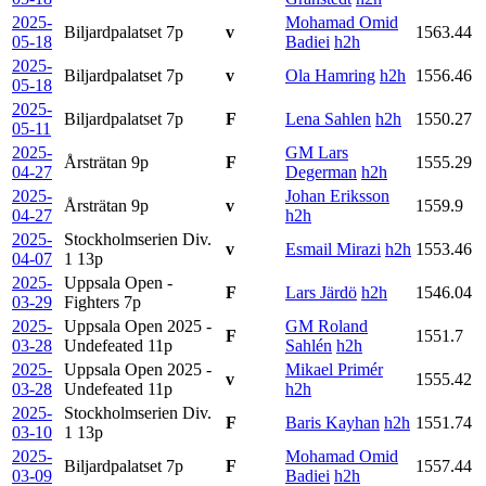
2025-
Mohamad Omid
Biljardpalatset
7p
v
1563.44
05-18
Badiei
h2h
2025-
Biljardpalatset
7p
v
Ola Hamring
h2h
1556.46
05-18
2025-
Biljardpalatset
7p
F
Lena Sahlen
h2h
1550.27
05-11
2025-
GM Lars
Årsträtan
9p
F
1555.29
04-27
Degerman
h2h
2025-
Johan Eriksson
Årsträtan
9p
v
1559.9
04-27
h2h
2025-
Stockholmserien Div.
v
Esmail Mirazi
h2h
1553.46
04-07
1
13p
2025-
Uppsala Open -
F
Lars Järdö
h2h
1546.04
03-29
Fighters
7p
2025-
Uppsala Open 2025 -
GM Roland
F
1551.7
03-28
Undefeated
11p
Sahlén
h2h
2025-
Uppsala Open 2025 -
Mikael Primér
v
1555.42
03-28
Undefeated
11p
h2h
2025-
Stockholmserien Div.
F
Baris Kayhan
h2h
1551.74
03-10
1
13p
2025-
Mohamad Omid
Biljardpalatset
7p
F
1557.44
03-09
Badiei
h2h