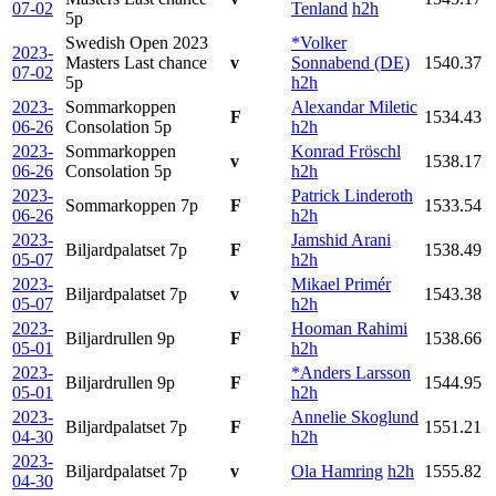
07-02
Tenland
h2h
5p
Swedish Open 2023
*Volker
2023-
Masters Last chance
v
Sonnabend (DE)
1540.37
07-02
5p
h2h
2023-
Sommarkoppen
Alexandar Miletic
F
1534.43
06-26
Consolation
5p
h2h
2023-
Sommarkoppen
Konrad Fröschl
v
1538.17
06-26
Consolation
5p
h2h
2023-
Patrick Linderoth
Sommarkoppen
7p
F
1533.54
06-26
h2h
2023-
Jamshid Arani
Biljardpalatset
7p
F
1538.49
05-07
h2h
2023-
Mikael Primér
Biljardpalatset
7p
v
1543.38
05-07
h2h
2023-
Hooman Rahimi
Biljardrullen
9p
F
1538.66
05-01
h2h
2023-
*Anders Larsson
Biljardrullen
9p
F
1544.95
05-01
h2h
2023-
Annelie Skoglund
Biljardpalatset
7p
F
1551.21
04-30
h2h
2023-
Biljardpalatset
7p
v
Ola Hamring
h2h
1555.82
04-30