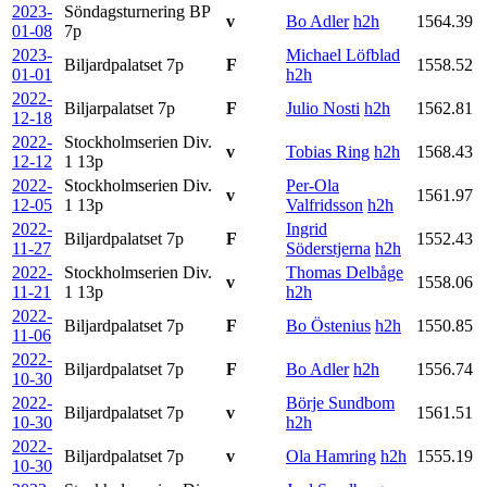
2023-
Söndagsturnering BP
v
Bo Adler
h2h
1564.39
01-08
7p
2023-
Michael Löfblad
Biljardpalatset
7p
F
1558.52
01-01
h2h
2022-
Biljarpalatset
7p
F
Julio Nosti
h2h
1562.81
12-18
2022-
Stockholmserien Div.
v
Tobias Ring
h2h
1568.43
12-12
1
13p
2022-
Stockholmserien Div.
Per-Ola
v
1561.97
12-05
1
13p
Valfridsson
h2h
2022-
Ingrid
Biljardpalatset
7p
F
1552.43
11-27
Söderstjerna
h2h
2022-
Stockholmserien Div.
Thomas Delbåge
v
1558.06
11-21
1
13p
h2h
2022-
Biljardpalatset
7p
F
Bo Östenius
h2h
1550.85
11-06
2022-
Biljardpalatset
7p
F
Bo Adler
h2h
1556.74
10-30
2022-
Börje Sundbom
Biljardpalatset
7p
v
1561.51
10-30
h2h
2022-
Biljardpalatset
7p
v
Ola Hamring
h2h
1555.19
10-30