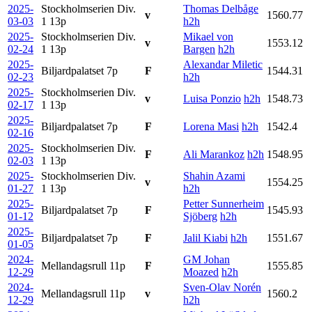
2025-
Stockholmserien Div.
Thomas Delbåge
v
1560.77
03-03
1
13p
h2h
2025-
Stockholmserien Div.
Mikael von
v
1553.12
02-24
1
13p
Bargen
h2h
2025-
Alexandar Miletic
Biljardpalatset
7p
F
1544.31
02-23
h2h
2025-
Stockholmserien Div.
v
Luisa Ponzio
h2h
1548.73
02-17
1
13p
2025-
Biljardpalatset
7p
F
Lorena Masi
h2h
1542.4
02-16
2025-
Stockholmserien Div.
F
Ali Marankoz
h2h
1548.95
02-03
1
13p
2025-
Stockholmserien Div.
Shahin Azami
v
1554.25
01-27
1
13p
h2h
2025-
Petter Sunnerheim
Biljardpalatset
7p
F
1545.93
01-12
Sjöberg
h2h
2025-
Biljardpalatset
7p
F
Jalil Kiabi
h2h
1551.67
01-05
2024-
GM Johan
Mellandagsrull
11p
F
1555.85
12-29
Moazed
h2h
2024-
Sven-Olav Norén
Mellandagsrull
11p
v
1560.2
12-29
h2h