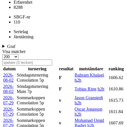
Erfarenhet
8288
SBGF-nr
110
Serielag
Järntärning
Graf
Visa matcher
datum
turnering
resultat
motståndare
ranking
2026-
Söndagsturnering
Bahram Khalagi
F
1606.62
08-02
Consolation
5p
h2h
2026-
Söndagsturnering
F
Tobias Ring
h2h
1610.86
08-02
Main
7p
2026-
Sommarkoppen
Jason Granstedt
v
1615.73
07-29
Consolation
5p
h2h
2026-
Sommarkoppen
Oscar Jonasson
v
1611.84
07-29
Consolation
5p
h2h
2026-
Sommarkoppen
Mohamad Omid
v
1607.69
07-29
Consolation
5p
Badiei
h2h