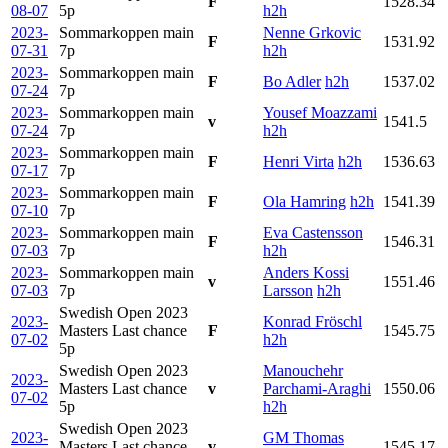
F
1528.34
08-07
5p
h2h
2023-
Sommarkoppen main
Nenne Grkovic
F
1531.92
07-31
7p
h2h
2023-
Sommarkoppen main
F
Bo Adler
h2h
1537.02
07-24
7p
2023-
Sommarkoppen main
Yousef Moazzami
v
1541.5
07-24
7p
h2h
2023-
Sommarkoppen main
F
Henri Virta
h2h
1536.63
07-17
7p
2023-
Sommarkoppen main
F
Ola Hamring
h2h
1541.39
07-10
7p
2023-
Sommarkoppen main
Eva Castensson
F
1546.31
07-03
7p
h2h
2023-
Sommarkoppen main
Anders Kossi
v
1551.46
07-03
7p
Larsson
h2h
Swedish Open 2023
2023-
Konrad Fröschl
Masters Last chance
F
1545.75
07-02
h2h
5p
Swedish Open 2023
Manouchehr
2023-
Masters Last chance
v
Parchami-Araghi
1550.06
07-02
5p
h2h
Swedish Open 2023
2023-
GM Thomas
Masters Last chance
v
1545.17