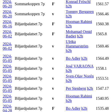
2024-
Konrad Fröschl
Sommarkoppen
7p
F
1561.57
06-20
h2h
2024-
Tommy Berggren
Sommarkoppen
7p
v
1566.46
06-20
h2h
2024-
Hooman Rahimi
Biljardpalatset
7p
F
1560.38
06-16
h2h
2024-
Mohamad Omid
Biljardpalatset
7p
F
1565.8
06-02
Badiei
h2h
Ulrika
2024-
Biljardpalatset
7p
v
Hammarström
1569.46
06-02
h2h
2024-
Biljardpalatset
7p
v
Bo Adler
h2h
1564.49
05-05
2024-
José VARAONA
Biljardpalatset
7p
v
1558.1
05-05
h2h
2024-
Sven-Olav Norén
Biljardpalatset
7p
v
1553.51
05-05
h2h
2024-
Biljardpalatset
7p
v
Per Stenberg
h2h
1547.17
05-05
2024-
Hooman Rahimi
Biljardpalatset
7p
v
1540.95
05-05
h2h
2024-
Biljardpalatset
7p
F
Bo Adler
h2h
1535.48
04-28