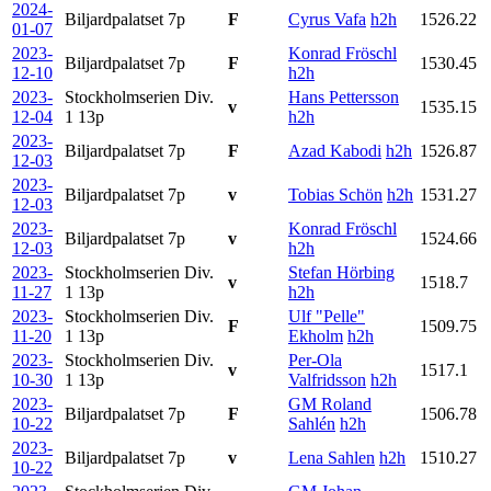
2024-
Biljardpalatset
7p
F
Cyrus Vafa
h2h
1526.22
01-07
2023-
Konrad Fröschl
Biljardpalatset
7p
F
1530.45
12-10
h2h
2023-
Stockholmserien Div.
Hans Pettersson
v
1535.15
12-04
1
13p
h2h
2023-
Biljardpalatset
7p
F
Azad Kabodi
h2h
1526.87
12-03
2023-
Biljardpalatset
7p
v
Tobias Schön
h2h
1531.27
12-03
2023-
Konrad Fröschl
Biljardpalatset
7p
v
1524.66
12-03
h2h
2023-
Stockholmserien Div.
Stefan Hörbing
v
1518.7
11-27
1
13p
h2h
2023-
Stockholmserien Div.
Ulf "Pelle"
F
1509.75
11-20
1
13p
Ekholm
h2h
2023-
Stockholmserien Div.
Per-Ola
v
1517.1
10-30
1
13p
Valfridsson
h2h
2023-
GM Roland
Biljardpalatset
7p
F
1506.78
10-22
Sahlén
h2h
2023-
Biljardpalatset
7p
v
Lena Sahlen
h2h
1510.27
10-22