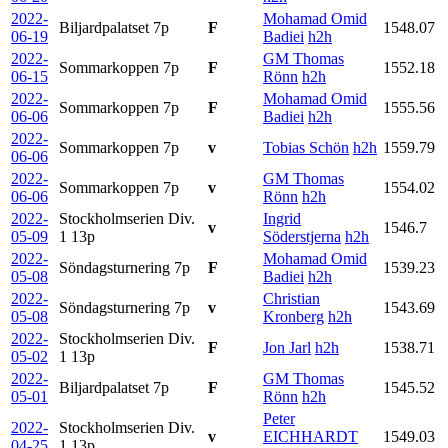
2022-
Mohamad Omid
Biljardpalatset
7p
F
1548.07
06-19
Badiei
h2h
2022-
GM Thomas
Sommarkoppen
7p
F
1552.18
06-15
Rönn
h2h
2022-
Mohamad Omid
Sommarkoppen
7p
F
1555.56
06-06
Badiei
h2h
2022-
Sommarkoppen
7p
v
Tobias Schön
h2h
1559.79
06-06
2022-
GM Thomas
Sommarkoppen
7p
v
1554.02
06-06
Rönn
h2h
2022-
Stockholmserien Div.
Ingrid
v
1546.7
05-09
1
13p
Söderstjerna
h2h
2022-
Mohamad Omid
Söndagsturnering
7p
F
1539.23
05-08
Badiei
h2h
2022-
Christian
Söndagsturnering
7p
v
1543.69
05-08
Kronberg
h2h
2022-
Stockholmserien Div.
F
Jon Jarl
h2h
1538.71
05-02
1
13p
2022-
GM Thomas
Biljardpalatset
7p
F
1545.52
05-01
Rönn
h2h
Peter
2022-
Stockholmserien Div.
v
EICHHARDT
1549.03
04-25
1
13p