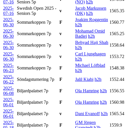
07-16
Seniors
5p
(NO)
h2h
2025-
Swedish Open 2025 -
Jacob Markussen
v
1565.35
07-16
Seniors
5p
(DK)
h2h
2025-
Joakim Roggentin
Sommarkoppen
7p
F
1560.77
06-30
h2h
2025-
Mohamad Omid
Sommarkoppen
7p
v
1565.25
06-30
Badiei
h2h
2025-
Behyad Haji Shah
Sommarkoppen
7p
v
1558.64
06-30
h2h
2025-
Carl Ljunghagen
Sommarkoppen
7p
v
1553.72
06-30
h2h
2025-
Michael Löfblad
Sommarkoppen
7p
F
1548.38
06-23
h2h
2025-
Söndagsturnering
7p
F
Jalil Kiabi
h2h
1552.44
06-22
2025-
Biljardpalatset
7p
F
Ola Hamring
h2h
1556.55
06-08
2025-
Biljardpalatset
7p
F
Ola Hamring
h2h
1560.98
06-01
2025-
Biljardpalatset
7p
v
Dani Evanoff
h2h
1565.54
06-01
2025-
GM Jörgen
Biljardpalatset
7p
F
1559.9
05-18
Granstedt
h2h