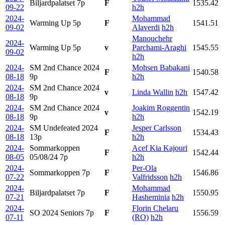
Biljardpalatset
7p
F
1535.42
09-22
h2h
2024-
Mohammad
Warming Up
5p
F
1541.51
09-02
Alaverdi
h2h
Manouchehr
2024-
Warming Up
5p
v
Parchami-Araghi
1545.55
09-02
h2h
2024-
SM 2nd Chance 2024
Mohsen Babakani
F
1540.58
08-18
9p
h2h
2024-
SM 2nd Chance 2024
v
Linda Wallin
h2h
1547.42
08-18
9p
2024-
SM 2nd Chance 2024
Joakim Roggentin
v
1542.19
08-18
9p
h2h
2024-
SM Undefeated 2024
Jesper Carlsson
F
1534.43
08-18
13p
h2h
2024-
Sommarkoppen
Acef Kia Kajouri
F
1542.44
08-05
05/08/24
7p
h2h
2024-
Per-Ola
Sommarkoppen
7p
F
1546.86
07-22
Valfridsson
h2h
2024-
Mohammad
Biljardpalatset
7p
F
1550.95
07-21
Hasheminia
h2h
2024-
Florin Chelaru
SO 2024 Seniors
7p
F
1556.59
07-11
(RO)
h2h