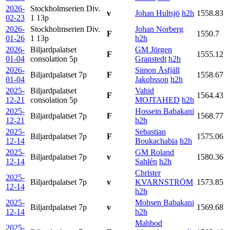
2026-
Stockholmserien Div.
v
Johan Hultsjö
h2h
1558.83
02-23
1
13p
2026-
Stockholmserien Div.
Johan Norberg
F
1550.7
01-26
1
13p
h2h
2026-
Biljardpalatset
GM Jörgen
F
1555.12
01-04
consolation
5p
Granstedt
h2h
2026-
Simon Åsfjäll
Biljardpalatset
7p
F
1558.67
01-04
Jakobsson
h2h
2025-
Biljardpalatset
Vahid
F
1564.43
12-21
consolation
5p
MOJTAHED
h2h
2025-
Hossein Babakani
Biljardpalatset
7p
F
1568.77
12-21
h2h
2025-
Sebastian
Biljardpalatset
7p
F
1575.06
12-14
Boukachabia
h2h
2025-
GM Roland
Biljardpalatset
7p
v
1580.36
12-14
Sahlén
h2h
Christer
2025-
Biljardpalatset
7p
v
KVARNSTRÖM
1573.85
12-14
h2h
2025-
Mohsen Babakani
Biljardpalatset
7p
v
1569.68
12-14
h2h
Mahbod
2025-