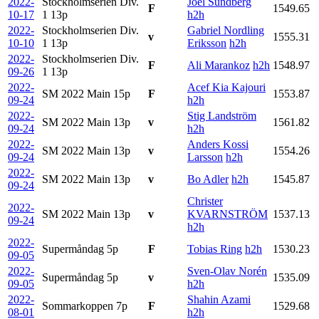
2022-
Stockholmserien Div.
Joel Sundberg
F
1549.65
10-17
1
13p
h2h
2022-
Stockholmserien Div.
Gabriel Nordling
v
1555.31
10-10
1
13p
Eriksson
h2h
2022-
Stockholmserien Div.
F
Ali Marankoz
h2h
1548.97
09-26
1
13p
2022-
Acef Kia Kajouri
SM 2022 Main
15p
F
1553.87
09-24
h2h
2022-
Stig Landström
SM 2022 Main
13p
v
1561.82
09-24
h2h
2022-
Anders Kossi
SM 2022 Main
13p
v
1554.26
09-24
Larsson
h2h
2022-
SM 2022 Main
13p
v
Bo Adler
h2h
1545.87
09-24
Christer
2022-
SM 2022 Main
13p
v
KVARNSTRÖM
1537.13
09-24
h2h
2022-
Supermåndag
5p
F
Tobias Ring
h2h
1530.23
09-05
2022-
Sven-Olav Norén
Supermåndag
5p
v
1535.09
09-05
h2h
2022-
Shahin Azami
Sommarkoppen
7p
F
1529.68
08-01
h2h