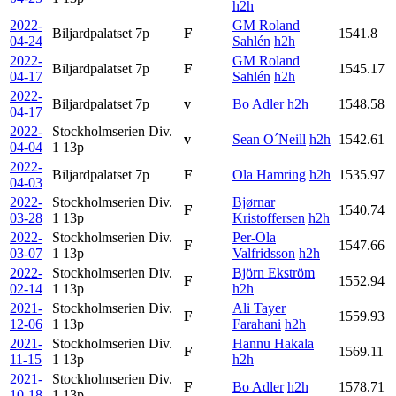
h2h
2022-
GM Roland
Biljardpalatset
7p
F
1541.8
04-24
Sahlén
h2h
2022-
GM Roland
Biljardpalatset
7p
F
1545.17
04-17
Sahlén
h2h
2022-
Biljardpalatset
7p
v
Bo Adler
h2h
1548.58
04-17
2022-
Stockholmserien Div.
v
Sean O´Neill
h2h
1542.61
04-04
1
13p
2022-
Biljardpalatset
7p
F
Ola Hamring
h2h
1535.97
04-03
2022-
Stockholmserien Div.
Bjørnar
F
1540.74
03-28
1
13p
Kristoffersen
h2h
2022-
Stockholmserien Div.
Per-Ola
F
1547.66
03-07
1
13p
Valfridsson
h2h
2022-
Stockholmserien Div.
Björn Ekström
F
1552.94
02-14
1
13p
h2h
2021-
Stockholmserien Div.
Ali Tayer
F
1559.93
12-06
1
13p
Farahani
h2h
2021-
Stockholmserien Div.
Hannu Hakala
F
1569.11
11-15
1
13p
h2h
2021-
Stockholmserien Div.
F
Bo Adler
h2h
1578.71
10-18
1
13p