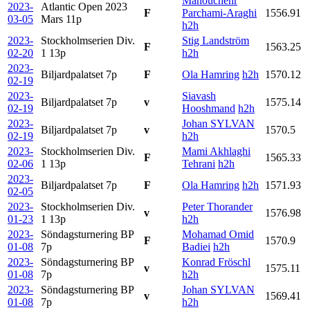
Manouchehr
2023-
Atlantic Open 2023
F
Parchami-Araghi
1556.91
03-05
Mars
11p
h2h
2023-
Stockholmserien Div.
Stig Landström
F
1563.25
02-20
1
13p
h2h
2023-
Biljardpalatset
7p
F
Ola Hamring
h2h
1570.12
02-19
2023-
Siavash
Biljardpalatset
7p
v
1575.14
02-19
Hooshmand
h2h
2023-
Johan SYLVAN
Biljardpalatset
7p
v
1570.5
02-19
h2h
2023-
Stockholmserien Div.
Mami Akhlaghi
F
1565.33
02-06
1
13p
Tehrani
h2h
2023-
Biljardpalatset
7p
F
Ola Hamring
h2h
1571.93
02-05
2023-
Stockholmserien Div.
Peter Thorander
v
1576.98
01-23
1
13p
h2h
2023-
Söndagsturnering BP
Mohamad Omid
F
1570.9
01-08
7p
Badiei
h2h
2023-
Söndagsturnering BP
Konrad Fröschl
v
1575.11
01-08
7p
h2h
2023-
Söndagsturnering BP
Johan SYLVAN
v
1569.41
01-08
7p
h2h