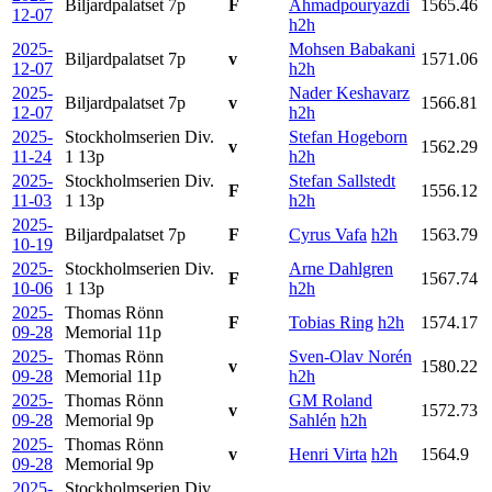
Biljardpalatset
7p
F
Ahmadpouryazdi
1565.46
12-07
h2h
2025-
Mohsen Babakani
Biljardpalatset
7p
v
1571.06
12-07
h2h
2025-
Nader Keshavarz
Biljardpalatset
7p
v
1566.81
12-07
h2h
2025-
Stockholmserien Div.
Stefan Hogeborn
v
1562.29
11-24
1
13p
h2h
2025-
Stockholmserien Div.
Stefan Sallstedt
F
1556.12
11-03
1
13p
h2h
2025-
Biljardpalatset
7p
F
Cyrus Vafa
h2h
1563.79
10-19
2025-
Stockholmserien Div.
Arne Dahlgren
F
1567.74
10-06
1
13p
h2h
2025-
Thomas Rönn
F
Tobias Ring
h2h
1574.17
09-28
Memorial
11p
2025-
Thomas Rönn
Sven-Olav Norén
v
1580.22
09-28
Memorial
11p
h2h
2025-
Thomas Rönn
GM Roland
v
1572.73
09-28
Memorial
9p
Sahlén
h2h
2025-
Thomas Rönn
v
Henri Virta
h2h
1564.9
09-28
Memorial
9p
2025-
Stockholmserien Div.