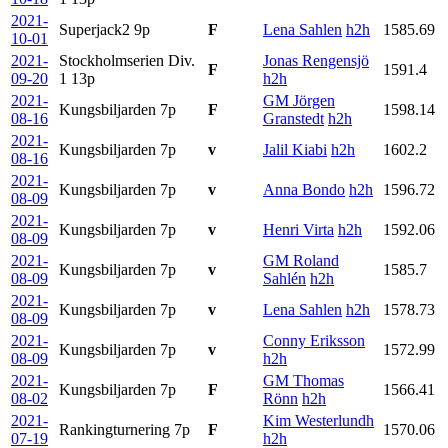
2021-
Superjack2
9p
F
Lena Sahlen
h2h
1585.69
10-01
2021-
Stockholmserien Div.
Jonas Rengensjö
F
1591.4
09-20
1
13p
h2h
2021-
GM Jörgen
Kungsbiljarden
7p
F
1598.14
08-16
Granstedt
h2h
2021-
Kungsbiljarden
7p
v
Jalil Kiabi
h2h
1602.2
08-16
2021-
Kungsbiljarden
7p
v
Anna Bondo
h2h
1596.72
08-09
2021-
Kungsbiljarden
7p
v
Henri Virta
h2h
1592.06
08-09
2021-
GM Roland
Kungsbiljarden
7p
v
1585.7
08-09
Sahlén
h2h
2021-
Kungsbiljarden
7p
v
Lena Sahlen
h2h
1578.73
08-09
2021-
Conny Eriksson
Kungsbiljarden
7p
v
1572.99
08-09
h2h
2021-
GM Thomas
Kungsbiljarden
7p
F
1566.41
08-02
Rönn
h2h
2021-
Kim Westerlundh
Rankingturnering
7p
F
1570.06
07-19
h2h