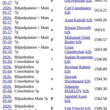
F
Ola Hamring
h2h
1609.53
05-17
7p
2026-
Biljardpalatset > Main
Carl Ljunghagen
v
1614.21
05-17
7p
h2h
2026-
Biljardpalatset > Main
v
Azad Kabodi
h2h
1609.26
05-17
7p
2026-
Biljardpalatset > Main
Hassan Davoody
v
1603.6
05-17
7p
h2h
2026-
Biljardpalatset > Main
Mohamad Omid
F
1598.57
05-10
7p
Badiei
h2h
2026-
Biljardpalatset > Main
Grant
v
1603.48
05-10
7p
Chamberlain
h2h
2026-
Biljardrullen
Joakim Roggentin
?
1598.89
05-04
Consoltation
1p
h2h
2026-
Biljardrullen
Hooman Rahimi
v
1598.89
05-04
Consoltation
5p
h2h
2026-
Biljardrullen
Siavash
v
1594.36
05-04
Consoltation
5p
Hooshmand
h2h
2026-
Biljardrullen
Johannes
v
1589.38
05-04
Consoltation
5p
MÅRLÖV
h2h
2026-
Jamshid Arani
Biljardrullen Main
7p
F
1584.58
05-04
h2h
2026-
Biljardrullen
F
Erik Fröschl
h2h
1589.34