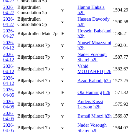
04-27
Consoltation
5p
2026-
Biljardrullen
Hannu Hakala
v
1594.29
04-27
Consoltation
5p
h2h
2026-
Biljardrullen
Hassan Davoody
v
1590.58
04-27
Consoltation
5p
h2h
2026-
Hossein Babakani
Biljardrullen Main
7p
F
1586.21
04-27
h2h
2026-
Yousef Moazzami
Biljardpalatset
7p
v
1592.01
04-12
h2h
2026-
Nader Vosough
Biljardpalatset
7p
v
1587.77
04-12
Sharei
h2h
2026-
Vahid
Biljardpalatset
7p
v
1582.67
04-12
MOJTAHED
h2h
2026-
Biljardpalatset
7p
v
Azad Kabodi
h2h
1577.25
04-12
2026-
Biljardpalatset
7p
F
Ola Hamring
h2h
1571.32
04-05
2026-
Anders Kossi
Biljardpalatset
7p
v
1575.92
04-05
Larsson
h2h
2026-
Biljardpalatset
7p
v
Esmail Mirazi
h2h
1569.87
04-05
2026-
Nader Vosough
Biljardpalatset
7p
v
1564.07
04-05
Sharei
h2h