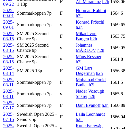
F
Ali Marankoz
h2h
1558.06
09-22
1
13p
2025-
Hooman Rahimi
Sommarkoppen
7p
F
1564.6
09-01
h2h
2025-
Konrad Fröschl
Sommarkoppen
7p
v
1569.65
09-01
h2h
2025-
SM 2025 Second
Mikael von
F
1563.75
08-15
Chance
9p
Bargen
h2h
2025-
SM 2025 Second
Johannes
v
1569.05
08-15
Chance
9p
MÅRLÖV
h2h
2025-
SM 2025 Second
Måns Ressner
v
1561.8
08-15
Chance
9p
h2h
2025-
GM Lars
SM 2025
13p
F
1556.38
08-14
Degerman
h2h
2025-
Mohamad Omid
Sommarkoppen
7p
F
1561.5
08-11
Badiei
h2h
2025-
Nader Vosough
Sommarkoppen
7p
v
1565.8
08-11
Sharei
h2h
2025-
Sommarkoppen
7p
F
Dani Evanoff
h2h
1560.89
07-17
2025-
Swedish Open 2025 -
Laila Leonhardt
F
1566.04
07-16
Seniors
5p
h2h
2025-
Swedish Open 2025 -
Rune Færevåg
v
1570.54