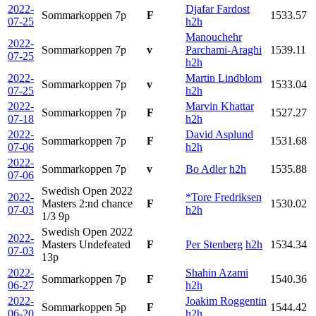
2022-
Djafar Fardost
Sommarkoppen
7p
F
1533.57
07-25
h2h
Manouchehr
2022-
Sommarkoppen
7p
v
Parchami-Araghi
1539.11
07-25
h2h
2022-
Martin Lindblom
Sommarkoppen
7p
v
1533.04
07-25
h2h
2022-
Marvin Khattar
Sommarkoppen
7p
F
1527.27
07-18
h2h
2022-
David Asplund
Sommarkoppen
7p
F
1531.68
07-06
h2h
2022-
Sommarkoppen
7p
v
Bo Adler
h2h
1535.88
07-06
Swedish Open 2022
2022-
*Tore Fredriksen
Masters 2:nd chance
F
1530.02
07-03
h2h
1/3
9p
Swedish Open 2022
2022-
Masters Undefeated
F
Per Stenberg
h2h
1534.34
07-03
13p
2022-
Shahin Azami
Sommarkoppen
7p
F
1540.36
06-27
h2h
2022-
Joakim Roggentin
Sommarkoppen
5p
F
1544.42
06-20
h2h