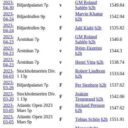
2023-
GM Roland
Biljardpalatset
7p
v
1549.84
04-30
Sahlén
h2h
2023-
Marvin Khattar
Biljardrullen
9p
v
1542.94
04-24
h2h
2023-
Biljardrullen
9p
F
Jalil Kiabi
h2h
1535.82
04-24
2023-
GM Roland
Årsträtan
7p
F
1540.6
04-23
Sahlén
h2h
2023-
Björn Ekström
Årsträtan
7p
v
1544.3
04-23
h2h
2023-
Årsträtan
7p
v
Henri Virta
h2h
1538.74
04-23
2023-
Stockholmserien Div.
Robert Lindbom
F
1533.04
04-03
1
13p
h2h
2023-
Biljardpalatset
7p
F
Per Stenberg
h2h
1537.62
03-26
2023-
Stockholmserien Div.
Joakim
F
1542.06
03-20
1
13p
Tengstrand
h2h
2023-
Atlantic Open 2023
Rickard Persson
F
1547.62
03-05
Mars
5p
h2h
2023-
Atlantic Open 2023
F
Tobias Schön
h2h
1551.91
03-05
Mars
9p