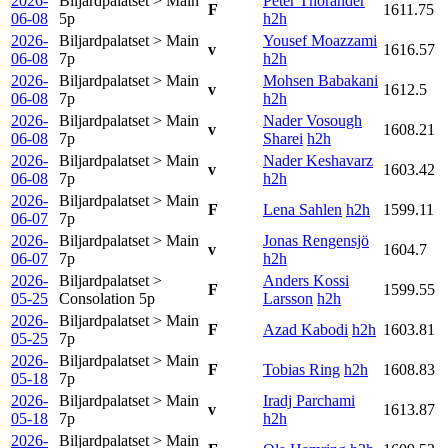
2026-
Biljardpalatset > Main
Peter Thorander
F
1611.75
06-08
5p
h2h
2026-
Biljardpalatset > Main
Yousef Moazzami
v
1616.57
06-08
7p
h2h
2026-
Biljardpalatset > Main
Mohsen Babakani
v
1612.5
06-08
7p
h2h
2026-
Biljardpalatset > Main
Nader Vosough
v
1608.21
06-08
7p
Sharei
h2h
2026-
Biljardpalatset > Main
Nader Keshavarz
v
1603.42
06-08
7p
h2h
2026-
Biljardpalatset > Main
F
Lena Sahlen
h2h
1599.11
06-07
7p
2026-
Biljardpalatset > Main
Jonas Rengensjö
v
1604.7
06-07
7p
h2h
2026-
Biljardpalatset >
Anders Kossi
F
1599.55
05-25
Consolation
5p
Larsson
h2h
2026-
Biljardpalatset > Main
F
Azad Kabodi
h2h
1603.81
05-25
7p
2026-
Biljardpalatset > Main
F
Tobias Ring
h2h
1608.83
05-18
7p
2026-
Biljardpalatset > Main
Iradj Parchami
v
1613.87
05-18
7p
h2h
2026-
Biljardpalatset > Main