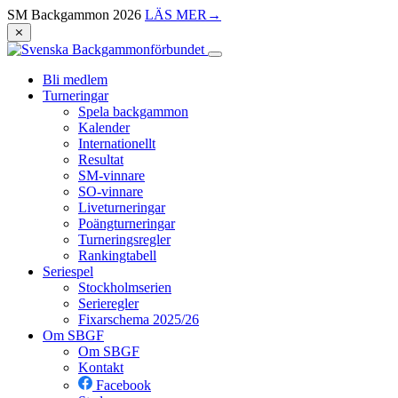
SM Backgammon 2026
LÄS MER
→
⨯
Bli medlem
Turneringar
Spela backgammon
Kalender
Internationellt
Resultat
SM-vinnare
SO-vinnare
Liveturneringar
Poängturneringar
Turneringsregler
Rankingtabell
Seriespel
Stockholmserien
Serieregler
Fixarschema 2025/26
Om SBGF
Om SBGF
Kontakt
Facebook