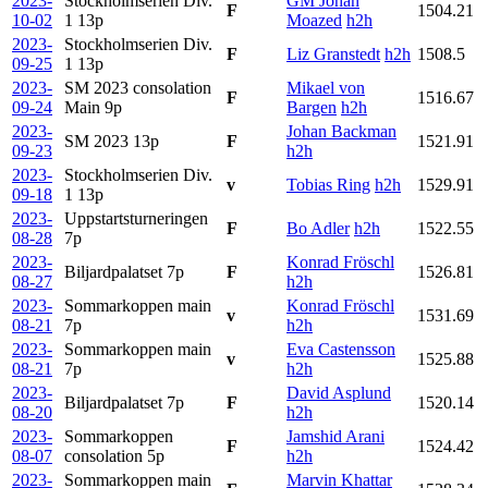
2023-
Stockholmserien Div.
GM Johan
F
1504.21
10-02
1
13p
Moazed
h2h
2023-
Stockholmserien Div.
F
Liz Granstedt
h2h
1508.5
09-25
1
13p
2023-
SM 2023 consolation
Mikael von
F
1516.67
09-24
Main
9p
Bargen
h2h
2023-
Johan Backman
SM 2023
13p
F
1521.91
09-23
h2h
2023-
Stockholmserien Div.
v
Tobias Ring
h2h
1529.91
09-18
1
13p
2023-
Uppstartsturneringen
F
Bo Adler
h2h
1522.55
08-28
7p
2023-
Konrad Fröschl
Biljardpalatset
7p
F
1526.81
08-27
h2h
2023-
Sommarkoppen main
Konrad Fröschl
v
1531.69
08-21
7p
h2h
2023-
Sommarkoppen main
Eva Castensson
v
1525.88
08-21
7p
h2h
2023-
David Asplund
Biljardpalatset
7p
F
1520.14
08-20
h2h
2023-
Sommarkoppen
Jamshid Arani
F
1524.42
08-07
consolation
5p
h2h
2023-
Sommarkoppen main
Marvin Khattar