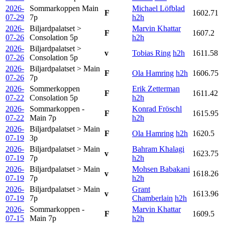
2026-
Sommarkoppen Main
Michael Löfblad
F
1602.71
07-29
7p
h2h
2026-
Biljardpalatset >
Marvin Khattar
F
1607.2
07-26
Consolation
5p
h2h
2026-
Biljardpalatset >
v
Tobias Ring
h2h
1611.58
07-26
Consolation
5p
2026-
Biljardpalatset > Main
F
Ola Hamring
h2h
1606.75
07-26
7p
2026-
Sommerkoppen
Erik Zetterman
F
1611.42
07-22
Consolation
5p
h2h
2026-
Sommarkoppen -
Konrad Fröschl
F
1615.95
07-22
Main
7p
h2h
2026-
Biljardpalatset > Main
F
Ola Hamring
h2h
1620.5
07-19
3p
2026-
Biljardpalatset > Main
Bahram Khalagi
v
1623.75
07-19
7p
h2h
2026-
Biljardpalatset > Main
Mohsen Babakani
v
1618.26
07-19
7p
h2h
2026-
Biljardpalatset > Main
Grant
v
1613.96
07-19
7p
Chamberlain
h2h
2026-
Sommarkoppen -
Marvin Khattar
F
1609.5
07-15
Main
7p
h2h