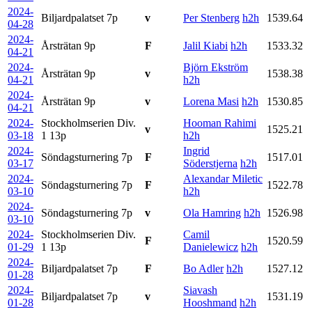
2024-
Biljardpalatset
7p
v
Per Stenberg
h2h
1539.64
04-28
2024-
Årsträtan
9p
F
Jalil Kiabi
h2h
1533.32
04-21
2024-
Björn Ekström
Årsträtan
9p
v
1538.38
04-21
h2h
2024-
Årsträtan
9p
v
Lorena Masi
h2h
1530.85
04-21
2024-
Stockholmserien Div.
Hooman Rahimi
v
1525.21
03-18
1
13p
h2h
2024-
Ingrid
Söndagsturnering
7p
F
1517.01
03-17
Söderstjerna
h2h
2024-
Alexandar Miletic
Söndagsturnering
7p
F
1522.78
03-10
h2h
2024-
Söndagsturnering
7p
v
Ola Hamring
h2h
1526.98
03-10
2024-
Stockholmserien Div.
Camil
F
1520.59
01-29
1
13p
Danielewicz
h2h
2024-
Biljardpalatset
7p
F
Bo Adler
h2h
1527.12
01-28
2024-
Siavash
Biljardpalatset
7p
v
1531.19
01-28
Hooshmand
h2h