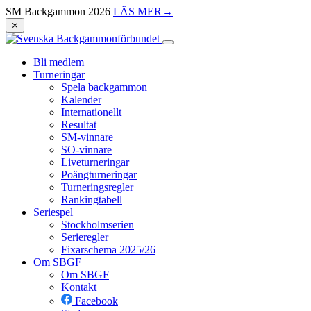
SM Backgammon 2026
LÄS MER
→
⨯
Bli medlem
Turneringar
Spela backgammon
Kalender
Internationellt
Resultat
SM-vinnare
SO-vinnare
Liveturneringar
Poängturneringar
Turneringsregler
Rankingtabell
Seriespel
Stockholmserien
Serieregler
Fixarschema 2025/26
Om SBGF
Om SBGF
Kontakt
Facebook