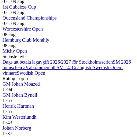
07 - 09 aug
1st Cubeless Cup
07 - 09 aug
Queensland Championships
07 - 09 aug
Worcestershire Open
08 aug
Hamburg Club Monthly
08 aug
Michy Open
Senaste nytt
Dags att betala lagavgift 2026/2027 för Stockholmsserien
SM 2026
minischema
Välkommen till SM 14-16 augusti!
Swedish Open-
vinnare
Swedish Open
Rating Top 5
GM Johan Moazed
1794
GM Johan Bynell
1755
Henrik Hartman
1755
Kim Westerlundh
1743
Johan Norberg
1737