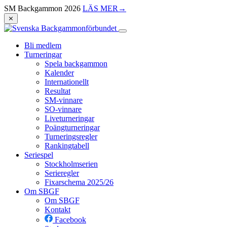
SM Backgammon 2026
LÄS MER
→
⨯
Bli medlem
Turneringar
Spela backgammon
Kalender
Internationellt
Resultat
SM-vinnare
SO-vinnare
Liveturneringar
Poängturneringar
Turneringsregler
Rankingtabell
Seriespel
Stockholmserien
Serieregler
Fixarschema 2025/26
Om SBGF
Om SBGF
Kontakt
Facebook