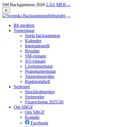
SM Backgammon 2026
LÄS MER
→
⨯
Bli medlem
Turneringar
Spela backgammon
Kalender
Internationellt
Resultat
SM-vinnare
SO-vinnare
Liveturneringar
Poängturneringar
Turneringsregler
Rankingtabell
Seriespel
Stockholmserien
Serieregler
Fixarschema 2025/26
Om SBGF
Om SBGF
Kontakt
Facebook