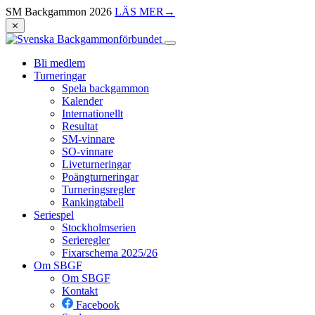
SM Backgammon 2026
LÄS MER
→
⨯
Bli medlem
Turneringar
Spela backgammon
Kalender
Internationellt
Resultat
SM-vinnare
SO-vinnare
Liveturneringar
Poängturneringar
Turneringsregler
Rankingtabell
Seriespel
Stockholmserien
Serieregler
Fixarschema 2025/26
Om SBGF
Om SBGF
Kontakt
Facebook