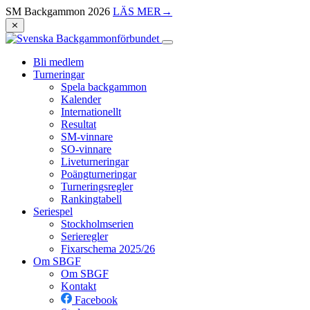
SM Backgammon 2026
LÄS MER
→
⨯
Bli medlem
Turneringar
Spela backgammon
Kalender
Internationellt
Resultat
SM-vinnare
SO-vinnare
Liveturneringar
Poängturneringar
Turneringsregler
Rankingtabell
Seriespel
Stockholmserien
Serieregler
Fixarschema 2025/26
Om SBGF
Om SBGF
Kontakt
Facebook