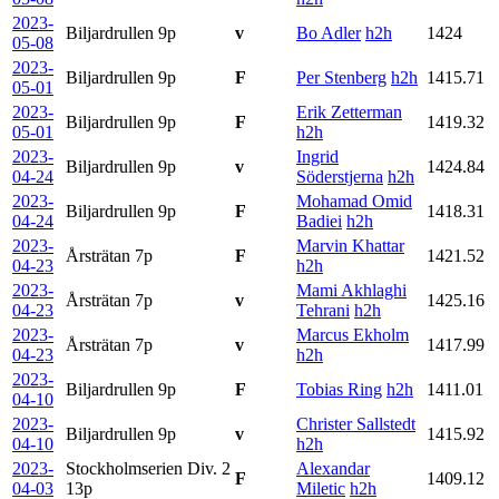
2023-
Biljardrullen
9p
v
Bo Adler
h2h
1424
05-08
2023-
Biljardrullen
9p
F
Per Stenberg
h2h
1415.71
05-01
2023-
Erik Zetterman
Biljardrullen
9p
F
1419.32
05-01
h2h
2023-
Ingrid
Biljardrullen
9p
v
1424.84
04-24
Söderstjerna
h2h
2023-
Mohamad Omid
Biljardrullen
9p
F
1418.31
04-24
Badiei
h2h
2023-
Marvin Khattar
Årsträtan
7p
F
1421.52
04-23
h2h
2023-
Mami Akhlaghi
Årsträtan
7p
v
1425.16
04-23
Tehrani
h2h
2023-
Marcus Ekholm
Årsträtan
7p
v
1417.99
04-23
h2h
2023-
Biljardrullen
9p
F
Tobias Ring
h2h
1411.01
04-10
2023-
Christer Sallstedt
Biljardrullen
9p
v
1415.92
04-10
h2h
2023-
Stockholmserien Div. 2
Alexandar
F
1409.12
04-03
13p
Miletic
h2h