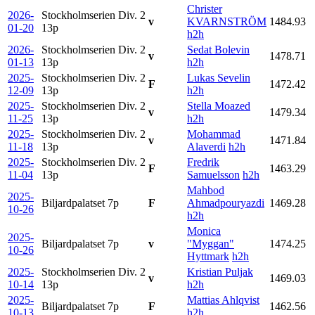
Christer
2026-
Stockholmserien Div. 2
v
KVARNSTRÖM
1484.93
01-20
13p
h2h
2026-
Stockholmserien Div. 2
Sedat Bolevin
v
1478.71
01-13
13p
h2h
2025-
Stockholmserien Div. 2
Lukas Sevelin
F
1472.42
12-09
13p
h2h
2025-
Stockholmserien Div. 2
Stella Moazed
v
1479.34
11-25
13p
h2h
2025-
Stockholmserien Div. 2
Mohammad
v
1471.84
11-18
13p
Alaverdi
h2h
2025-
Stockholmserien Div. 2
Fredrik
F
1463.29
11-04
13p
Samuelsson
h2h
Mahbod
2025-
Biljardpalatset
7p
F
Ahmadpouryazdi
1469.28
10-26
h2h
Monica
2025-
Biljardpalatset
7p
v
"Myggan"
1474.25
10-26
Hyttmark
h2h
2025-
Stockholmserien Div. 2
Kristian Puljak
v
1469.03
10-14
13p
h2h
2025-
Mattias Ahlqvist
Biljardpalatset
7p
F
1462.56
10-13
h2h