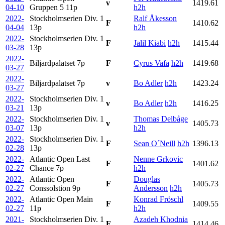
v
1419.61
04-10
Gruppen 5
11p
h2h
2022-
Stockholmserien Div. 1
Ralf Åkesson
F
1410.62
04-04
13p
h2h
2022-
Stockholmserien Div. 1
F
Jalil Kiabi
h2h
1415.44
03-28
13p
2022-
Biljardpalatset
7p
F
Cyrus Vafa
h2h
1419.68
03-27
2022-
Biljardpalatset
7p
v
Bo Adler
h2h
1423.24
03-27
2022-
Stockholmserien Div. 1
v
Bo Adler
h2h
1416.25
03-21
13p
2022-
Stockholmserien Div. 1
Thomas Delbåge
v
1405.73
03-07
13p
h2h
2022-
Stockholmserien Div. 1
F
Sean O´Neill
h2h
1396.13
02-28
13p
2022-
Atlantic Open Last
Nenne Grkovic
F
1401.62
02-27
Chance
7p
h2h
2022-
Atlantic Open
Douglas
F
1405.73
02-27
Conssolstion
9p
Andersson
h2h
2022-
Atlantic Open Main
Konrad Fröschl
F
1409.55
02-27
11p
h2h
2021-
Stockholmserien Div. 1
Azadeh Khodnia
F
1414.46