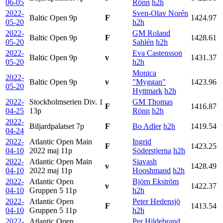
06-05
Rönn
h2h
2022-
Sven-Olav Norén
Baltic Open
9p
F
1424.97
05-20
h2h
2022-
GM Roland
Baltic Open
9p
F
1428.61
05-20
Sahlén
h2h
2022-
Eva Castensson
Baltic Open
9p
v
1431.37
05-20
h2h
Monica
2022-
Baltic Open
9p
v
"Myggan"
1423.96
05-20
Hyttmark
h2h
2022-
Stockholmserien Div. 1
GM Thomas
F
1416.87
04-25
13p
Rönn
h2h
2022-
Biljardpalatset
7p
F
Bo Adler
h2h
1419.54
04-24
2022-
Atlantic Open Main
Ingrid
F
1423.25
04-10
2022 maj
11p
Söderstjerna
h2h
2022-
Atlantic Open Main
Siavash
v
1428.49
04-10
2022 maj
11p
Hooshmand
h2h
2022-
Atlantic Open
Björn Ekström
v
1422.37
04-10
Gruppen 5
11p
h2h
2022-
Atlantic Open
Peter Hedensjö
F
1413.54
04-10
Gruppen 5
11p
h2h
2022-
Atlantic Open
Per Hildebrand