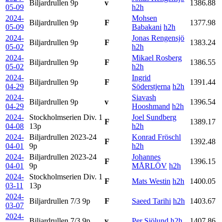
Biljardrullen
9p
v
1386.88
05-09
h2h
2024-
Mohsen
Biljardrullen
9p
F
1377.98
05-09
Babakani
h2h
2024-
Jonas Rengensjö
Biljardrullen
9p
F
1383.24
05-02
h2h
2024-
Mikael Rosberg
Biljardrullen
9p
F
1386.55
05-02
h2h
2024-
Ingrid
Biljardrullen
9p
F
1391.44
04-29
Söderstjerna
h2h
2024-
Siavash
Biljardrullen
9p
v
1396.54
04-29
Hooshmand
h2h
2024-
Stockholmserien Div. 1
Joel Sundberg
F
1389.17
04-08
13p
h2h
2024-
Biljardrullen 2023-24
Konrad Fröschl
F
1392.48
04-01
9p
h2h
2024-
Biljardrullen 2023-24
Johannes
F
1396.15
04-01
9p
MÅRLÖV
h2h
2024-
Stockholmserien Div. 1
F
Mats Westin
h2h
1400.05
03-11
13p
2024-
Biljardrullen 7/3
9p
F
Saeed Tarihi
h2h
1403.67
03-07
2024-
Biljardrullen 7/3
9p
v
Per Sjölund
h2h
1407.86