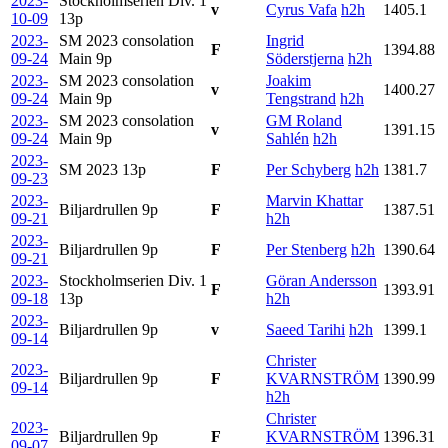
2023-
Stockholmserien Div. 1
v
Cyrus Vafa
h2h
1405.1
10-09
13p
2023-
SM 2023 consolation
Ingrid
F
1394.88
09-24
Main
9p
Söderstjerna
h2h
2023-
SM 2023 consolation
Joakim
v
1400.27
09-24
Main
9p
Tengstrand
h2h
2023-
SM 2023 consolation
GM Roland
v
1391.15
09-24
Main
9p
Sahlén
h2h
2023-
SM 2023
13p
F
Per Schyberg
h2h
1381.7
09-23
2023-
Marvin Khattar
Biljardrullen
9p
F
1387.51
09-21
h2h
2023-
Biljardrullen
9p
F
Per Stenberg
h2h
1390.64
09-21
2023-
Stockholmserien Div. 1
Göran Andersson
F
1393.91
09-18
13p
h2h
2023-
Biljardrullen
9p
v
Saeed Tarihi
h2h
1399.1
09-14
Christer
2023-
Biljardrullen
9p
F
KVARNSTRÖM
1390.99
09-14
h2h
Christer
2023-
Biljardrullen
9p
F
KVARNSTRÖM
1396.31
09-07