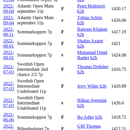
2022-
Atlantic Open Main
Peter Hedensjö
F
1420.17
09-04
september
11p
h2h
2022-
Atlantic Open Main
Tobias Schön
v
1426.06
09-04
september
11p
h2h
2022-
Bahram Khalagi
Sommarkoppen
7p
F
1417.19
08-11
h2h
2022-
Shahin Azami
Sommarkoppen
7p
F
1421
08-01
h2h
2022-
Mohamad Omid
Sommarkoppen
7p
v
1424.08
08-01
Badiei
h2h
Swedish Open
2022-
Thomas Delbåge
Intermediate 2nd
F
1416.75
07-03
h2h
chance 2/2
7p
Swedish Open
2022-
Intermediate
F
Jerry White
h2h
1420.89
07-03
Undefeated
11p
Swedish Open
2022-
Håkan Jegendal
Intermediate
v
1426.6
07-03
h2h
Undefeated
11p
2022-
Sommarkoppen
7p
F
Bo Adler
h2h
1418.72
06-06
2022-
GM Thomas
Biljardpalatset
7p
F
1422.51