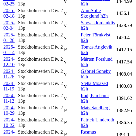
v
1444.99
02-25
13p
h2h
2025-
Stockholmserien Div. 2
Ann-Sofie
v
1436.1
02-18
13p
Skoglund
h2h
2025-
Stockholmserien Div. 2
Savvas Iordanidis
v
1428.79
02-04
13p
h2h
2025-
Stockholmserien Div. 2
Peter Törnkvist
v
1420.4
01-28
13p
h2h
2025-
Stockholmserien Div. 2
Tomas Anglevik
F
1412.15
01-14
13p
h2h
2024-
Stockholmserien Div. 2
Mårten Forslund
v
1417.54
12-10
13p
h2h
2024-
Stockholmserien Div. 2
Gabriel Soneby
v
1408.04
11-26
13p
h2h
2024-
Stockholmserien Div. 2
Stella Moazed
v
1400.03
11-19
13p
h2h
2024-
Stockholmserien Div. 2
Iradj Parchami
v
1391.62
11-12
13p
h2h
2024-
Stockholmserien Div. 2
Mats Sandberg
F
1382.95
10-29
13p
h2h
2024-
Stockholmserien Div. 2
Patrick Linderoth
F
1386.35
10-22
13p
h2h
2024-
Stockholmserien Div. 2
Rasmus
F
1391.1