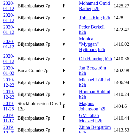
2020-
Mohamad Omid
Biljardpalatset
7p
F
1425.27
01-12
Badiei
h2h
2020-
Biljardpalatset
7p
v
Tobias Ring
h2h
1428
01-12
2020-
Peder Berkell
Biljardpalatset
7p
v
1422.47
01-12
h2h
Monica
2020-
Biljardpalatset
7p
v
"Myggan"
1416.02
01-12
Hyttmark
h2h
2020-
Biljardpalatset
7p
v
Ola Hamring
h2h
1410.36
01-12
2020-
Jan Bergström
Boca Grande
7p
F
1402.98
01-02
h2h
2019-
Michael Löfblad
Biljardpalatset
7p
F
1406.94
12-22
h2h
2019-
Hooman Rahimi
Biljardpalatset
7p
v
1410.24
12-22
h2h
2019-
Stockholmserien Div. 1
Magnus
F
1404.6
11-25
13p
Johansson
h2h
2019-
GM Johan
Biljardpalatset
7p
F
1410.44
11-17
Moazed
h2h
2019-
Zhina Bergström
Biljardpalatset
7p
F
1413.53
10-20
h2h