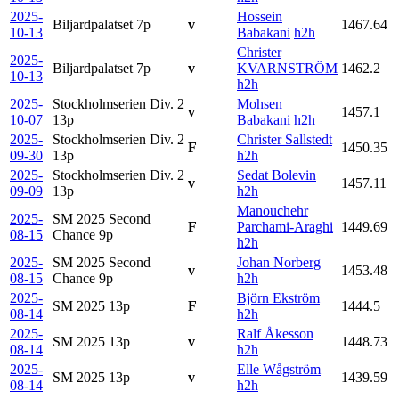
2025-
Hossein
Biljardpalatset
7p
v
1467.64
10-13
Babakani
h2h
Christer
2025-
Biljardpalatset
7p
v
KVARNSTRÖM
1462.2
10-13
h2h
2025-
Stockholmserien Div. 2
Mohsen
v
1457.1
10-07
13p
Babakani
h2h
2025-
Stockholmserien Div. 2
Christer Sallstedt
F
1450.35
09-30
13p
h2h
2025-
Stockholmserien Div. 2
Sedat Bolevin
v
1457.11
09-09
13p
h2h
Manouchehr
2025-
SM 2025 Second
F
Parchami-Araghi
1449.69
08-15
Chance
9p
h2h
2025-
SM 2025 Second
Johan Norberg
v
1453.48
08-15
Chance
9p
h2h
2025-
Björn Ekström
SM 2025
13p
F
1444.5
08-14
h2h
2025-
Ralf Åkesson
SM 2025
13p
v
1448.73
08-14
h2h
2025-
Elle Wågström
SM 2025
13p
v
1439.59
08-14
h2h