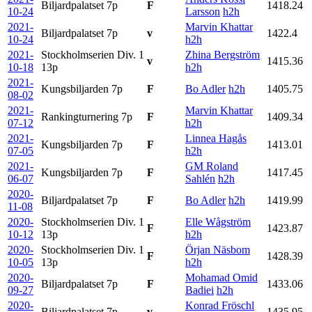
Biljardpalatset
7p
F
1418.24
10-24
Larsson
h2h
2021-
Marvin Khattar
Biljardpalatset
7p
v
1422.4
10-24
h2h
2021-
Stockholmserien Div. 1
Zhina Bergström
v
1415.36
10-18
13p
h2h
2021-
Kungsbiljarden
7p
F
Bo Adler
h2h
1405.75
08-02
2021-
Marvin Khattar
Rankingturnering
7p
F
1409.34
07-12
h2h
2021-
Linnea Hagås
Kungsbiljarden
7p
F
1413.01
07-05
h2h
2021-
GM Roland
Kungsbiljarden
7p
F
1417.45
06-07
Sahlén
h2h
2020-
Biljardpalatset
7p
F
Bo Adler
h2h
1419.99
11-08
2020-
Stockholmserien Div. 1
Elle Wågström
F
1423.87
10-12
13p
h2h
2020-
Stockholmserien Div. 1
Örjan Näsbom
F
1428.39
10-05
13p
h2h
2020-
Mohamad Omid
Biljardpalatset
7p
F
1433.06
09-27
Badiei
h2h
2020-
Konrad Fröschl
Biljardpalatset
7p
v
1435.95