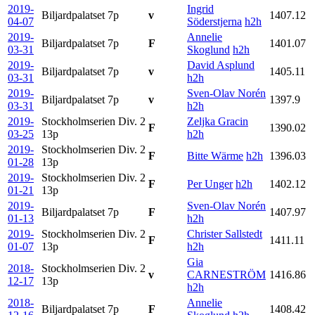
2019-
Ingrid
Biljardpalatset
7p
v
1407.12
04-07
Söderstjerna
h2h
2019-
Annelie
Biljardpalatset
7p
F
1401.07
03-31
Skoglund
h2h
2019-
David Asplund
Biljardpalatset
7p
v
1405.11
03-31
h2h
2019-
Sven-Olav Norén
Biljardpalatset
7p
v
1397.9
03-31
h2h
2019-
Stockholmserien Div. 2
Zeljka Gracin
F
1390.02
03-25
13p
h2h
2019-
Stockholmserien Div. 2
F
Bitte Wärme
h2h
1396.03
01-28
13p
2019-
Stockholmserien Div. 2
F
Per Unger
h2h
1402.12
01-21
13p
2019-
Sven-Olav Norén
Biljardpalatset
7p
F
1407.97
01-13
h2h
2019-
Stockholmserien Div. 2
Christer Sallstedt
F
1411.11
01-07
13p
h2h
Gia
2018-
Stockholmserien Div. 2
v
CARNESTRÖM
1416.86
12-17
13p
h2h
2018-
Annelie
Biljardpalatset
7p
F
1408.42