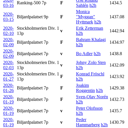
2020-
GM Roland
Ranking-500
7p
F
1434.5
03-16
Sahlén
h2h
Monica
2020-
Biljardpalatset
9p
F
"Myggan"
1437.08
03-15
Hyttmark
h2h
2020-
Stockholmserien Div. 1
Erik Zetterman
v
1442.94
02-10
13p
h2h
2020-
Bahram Khalagi
Biljardpalatset
7p
F
1434.97
02-09
h2h
2020-
Biljardpalatset
7p
v
Bo Adler
h2h
1438.8
02-09
2020-
Stockholmserien Div. 1
Johny Zolo Sten
v
1432.09
02-03
13p
h2h
2020-
Stockholmserien Div. 1
Konrad Fröschl
F
1423.92
01-27
13p
h2h
2020-
Joakim
Biljardpalatset
7p
F
1429.38
01-26
Roggentin
h2h
2020-
Sven-Olav Norén
Biljardpalatset
7p
F
1432.73
01-19
h2h
2020-
Peter Olofsson
Biljardpalatset
7p
v
1435.7
01-19
h2h
2020-
Peder
Biljardpalatset
7p
v
1430.79
01-19
Hammarberg
h2h