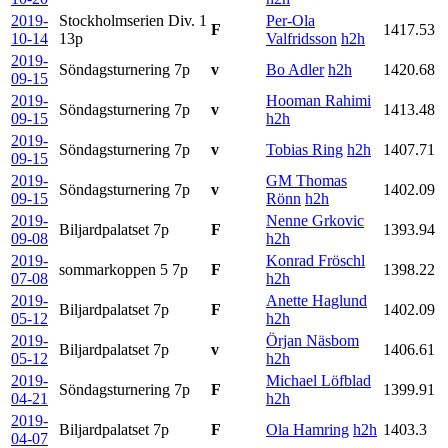
2019-
Stockholmserien Div. 1
Per-Ola
F
1417.53
10-14
13p
Valfridsson
h2h
2019-
Söndagsturnering
7p
v
Bo Adler
h2h
1420.68
09-15
2019-
Hooman Rahimi
Söndagsturnering
7p
v
1413.48
09-15
h2h
2019-
Söndagsturnering
7p
v
Tobias Ring
h2h
1407.71
09-15
2019-
GM Thomas
Söndagsturnering
7p
v
1402.09
09-15
Rönn
h2h
2019-
Nenne Grkovic
Biljardpalatset
7p
F
1393.94
09-08
h2h
2019-
Konrad Fröschl
sommarkoppen 5
7p
F
1398.22
07-08
h2h
2019-
Anette Haglund
Biljardpalatset
7p
F
1402.09
05-12
h2h
2019-
Örjan Näsbom
Biljardpalatset
7p
v
1406.61
05-12
h2h
2019-
Michael Löfblad
Söndagsturnering
7p
F
1399.91
04-21
h2h
2019-
Biljardpalatset
7p
F
Ola Hamring
h2h
1403.3
04-07