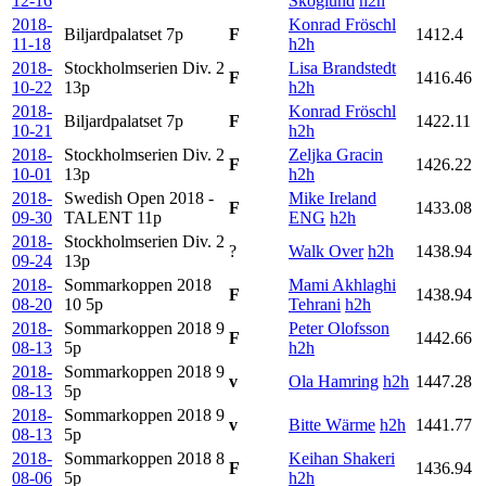
12-16
Skoglund
h2h
2018-
Konrad Fröschl
Biljardpalatset
7p
F
1412.4
11-18
h2h
2018-
Stockholmserien Div. 2
Lisa Brandstedt
F
1416.46
10-22
13p
h2h
2018-
Konrad Fröschl
Biljardpalatset
7p
F
1422.11
10-21
h2h
2018-
Stockholmserien Div. 2
Zeljka Gracin
F
1426.22
10-01
13p
h2h
2018-
Swedish Open 2018 -
Mike Ireland
F
1433.08
09-30
TALENT
11p
ENG
h2h
2018-
Stockholmserien Div. 2
?
Walk Over
h2h
1438.94
09-24
13p
2018-
Sommarkoppen 2018
Mami Akhlaghi
F
1438.94
08-20
10
5p
Tehrani
h2h
2018-
Sommarkoppen 2018 9
Peter Olofsson
F
1442.66
08-13
5p
h2h
2018-
Sommarkoppen 2018 9
v
Ola Hamring
h2h
1447.28
08-13
5p
2018-
Sommarkoppen 2018 9
v
Bitte Wärme
h2h
1441.77
08-13
5p
2018-
Sommarkoppen 2018 8
Keihan Shakeri
F
1436.94
08-06
5p
h2h