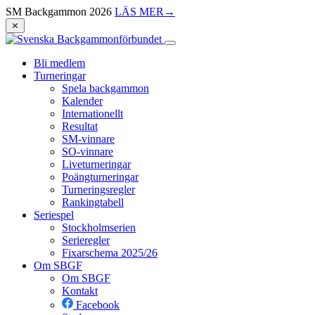
SM Backgammon 2026
LÄS MER
→
⨯
Bli medlem
Turneringar
Spela backgammon
Kalender
Internationellt
Resultat
SM-vinnare
SO-vinnare
Liveturneringar
Poängturneringar
Turneringsregler
Rankingtabell
Seriespel
Stockholmserien
Serieregler
Fixarschema 2025/26
Om SBGF
Om SBGF
Kontakt
Facebook