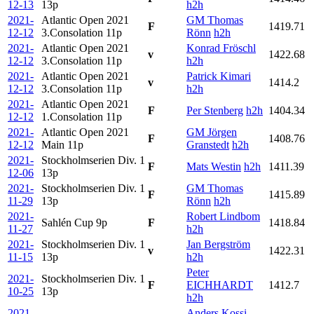
12-13
13p
h2h
2021-
Atlantic Open 2021
GM Thomas
F
1419.71
12-12
3.Consolation
11p
Rönn
h2h
2021-
Atlantic Open 2021
Konrad Fröschl
v
1422.68
12-12
3.Consolation
11p
h2h
2021-
Atlantic Open 2021
Patrick Kimari
v
1414.2
12-12
3.Consolation
11p
h2h
2021-
Atlantic Open 2021
F
Per Stenberg
h2h
1404.34
12-12
1.Consolation
11p
2021-
Atlantic Open 2021
GM Jörgen
F
1408.76
12-12
Main
11p
Granstedt
h2h
2021-
Stockholmserien Div. 1
F
Mats Westin
h2h
1411.39
12-06
13p
2021-
Stockholmserien Div. 1
GM Thomas
F
1415.89
11-29
13p
Rönn
h2h
2021-
Robert Lindbom
Sahlén Cup
9p
F
1418.84
11-27
h2h
2021-
Stockholmserien Div. 1
Jan Bergström
v
1422.31
11-15
13p
h2h
Peter
2021-
Stockholmserien Div. 1
F
EICHHARDT
1412.7
10-25
13p
h2h
2021-
Anders Kossi