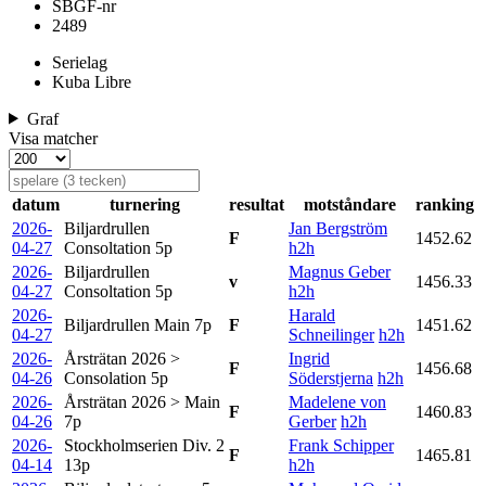
SBGF-nr
2489
Serielag
Kuba Libre
Graf
Visa matcher
datum
turnering
resultat
motståndare
ranking
2026-
Biljardrullen
Jan Bergström
F
1452.62
04-27
Consoltation
5p
h2h
2026-
Biljardrullen
Magnus Geber
v
1456.33
04-27
Consoltation
5p
h2h
2026-
Harald
Biljardrullen Main
7p
F
1451.62
04-27
Schneilinger
h2h
2026-
Årsträtan 2026 >
Ingrid
F
1456.68
04-26
Consolation
5p
Söderstjerna
h2h
2026-
Årsträtan 2026 > Main
Madelene von
F
1460.83
04-26
7p
Gerber
h2h
2026-
Stockholmserien Div. 2
Frank Schipper
F
1465.81
04-14
13p
h2h