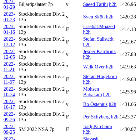
2023-
Biljardpalatset
7p
v
Saeed Tarihi
h2h
1426.96
01-29
2023-
Stockholmserien Div. 2
v
Sven Skött
h2h
1420.28
01-23
13p
2023-
Stockholmserien Div. 2
Liselott Moazed
F
1414.13
01-16
13p
h2h
2022-
Stockholmserien Div. 2
Stefan Sallstedt
F
1422.67
12-12
13p
h2h
2022-
Stockholmserien Div. 2
Jesper Kärrbrink
v
1427.88
12-05
13p
h2h
2022-
Stockholmserien Div. 2
?
Walk Over
h2h
1419.63
11-21
13p
2022-
Stockholmserien Div. 2
Stefan Hogeborn
F
1419.63
11-07
13p
h2h
2022-
Stockholmserien Div. 2
Mohsen
F
1425.96
10-24
13p
Babakani
h2h
2022-
Stockholmserien Div. 2
v
Bo Östenius
h2h
1431.66
10-17
13p
2022-
Stockholmserien Div. 2
F
Per Schyberg
h2h
1423.37
09-26
13p
2022-
Iradj Parchami
SM 2022 NSA
7p
F
1430.07
09-25
h2h
2022-
Siavash