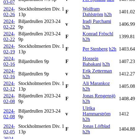
03-07
2024-
Stockholmserien Div. 1
Wolfram
F
1401.02
02-26
13p
Dahlström
h2h
2024-
Biljardrullen 2023-24
Iradj Parchami
v
1406.99
02-22
9p
h2h
2024-
Biljardrullen 2023-24
Konrad Fröschl
F
1399.81
02-22
9p
h2h
2024-
Stockholmserien Div. 1
F
Per Stenberg
h2h
1403.64
02-19
13p
2024-
Hossein
Biljardrullen
9p
F
1407.23
02-16
Babakani
h2h
2024-
Erik Zetterman
Biljardrullen
9p
v
1412.27
02-16
h2h
2024-
Stockholmserien Div. 1
Ali Marankoz
F
1405.08
02-12
13p
h2h
2024-
Biljardrullen 2023-24
Jonas Rengensjö
F
1408.49
02-08
9p
h2h
Ulrika
2024-
Biljardrullen 2023-24
v
Hammarström
1412
02-08
9p
h2h
2024-
Stockholmserien Div. 1
Jonas Löfblad
F
1404.88
02-05
13p
h2h
2024-