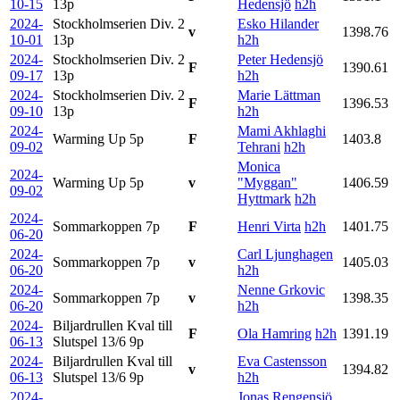
10-15
13p
Hedensjö
h2h
2024-
Stockholmserien Div. 2
Esko Hilander
v
1398.76
10-01
13p
h2h
2024-
Stockholmserien Div. 2
Peter Hedensjö
F
1390.61
09-17
13p
h2h
2024-
Stockholmserien Div. 2
Marie Lättman
F
1396.53
09-10
13p
h2h
2024-
Mami Akhlaghi
Warming Up
5p
F
1403.8
09-02
Tehrani
h2h
Monica
2024-
Warming Up
5p
v
"Myggan"
1406.59
09-02
Hyttmark
h2h
2024-
Sommarkoppen
7p
F
Henri Virta
h2h
1401.75
06-20
2024-
Carl Ljunghagen
Sommarkoppen
7p
v
1405.03
06-20
h2h
2024-
Nenne Grkovic
Sommarkoppen
7p
v
1398.35
06-20
h2h
2024-
Biljardrullen Kval till
F
Ola Hamring
h2h
1391.19
06-13
Slutspel 13/6
9p
2024-
Biljardrullen Kval till
Eva Castensson
v
1394.82
06-13
Slutspel 13/6
9p
h2h
2024-
Jonas Rengensjö