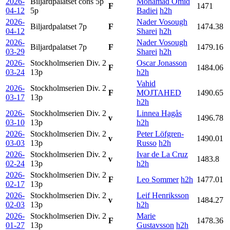
2026-
Biljardpalatset cons 5p
Mohamad Omid
F
1471
04-12
5p
Badiei
h2h
2026-
Nader Vosough
Biljardpalatset
7p
F
1474.38
04-12
Sharei
h2h
2026-
Nader Vosough
Biljardpalatset
7p
F
1479.16
03-29
Sharei
h2h
2026-
Stockholmserien Div. 2
Oscar Jonasson
F
1484.06
03-24
13p
h2h
Vahid
2026-
Stockholmserien Div. 2
F
MOJTAHED
1490.65
03-17
13p
h2h
2026-
Stockholmserien Div. 2
Linnea Hagås
v
1496.78
03-10
13p
h2h
2026-
Stockholmserien Div. 2
Peter Löfgren-
v
1490.01
03-03
13p
Russo
h2h
2026-
Stockholmserien Div. 2
Ivar de La Cruz
v
1483.8
02-24
13p
h2h
2026-
Stockholmserien Div. 2
F
Leo Sommer
h2h
1477.01
02-17
13p
2026-
Stockholmserien Div. 2
Leif Henriksson
v
1484.27
02-03
13p
h2h
2026-
Stockholmserien Div. 2
Marie
F
1478.36
01-27
13p
Gustavsson
h2h