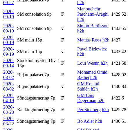
09-27
h2h
Manouchehr
2020-
SM consolation
9p
F
Parchami-Araghi
1429.52
09-19
h2h
2020-
Simon Bertilsson
SM consolation
9p
v
1433.55
09-19
h2h
2020-
SM main
15p
F
Mattias Roos
h2h
1427
09-19
2020-
Pavel Bielewicz
SM main
15p
v
1433.42
09-19
h2h
2020-
Stockholmserien Div. 1
F
Loui Westin
h2h
1421.58
09-14
13p
2020-
Mohamad Omid
Biljardpalatset
7p
F
1428.02
08-02
Badiei
h2h
2020-
GM Roland
Biljardpalatset
7p
v
1430.83
08-02
Sahlén
h2h
2020-
GM Lars
Söndagsturnering
7p
F
1422.6
04-19
Degerman
h2h
2020-
Rankingturnering
7p
F
Per Stenberg
h2h
1425.78
03-23
2020-
Söndagsturnering
7p
F
Bo Adler
h2h
1430.51
03-22