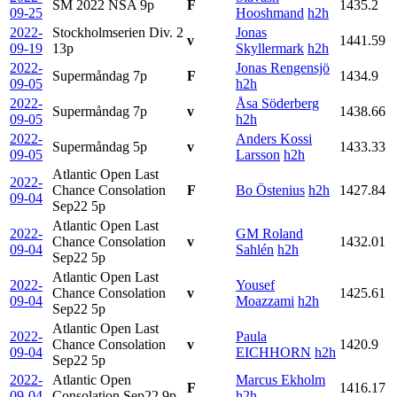
SM 2022 NSA
9p
F
1435.2
09-25
Hooshmand
h2h
2022-
Stockholmserien Div. 2
Jonas
v
1441.59
09-19
13p
Skyllermark
h2h
2022-
Jonas Rengensjö
Supermåndag
7p
F
1434.9
09-05
h2h
2022-
Åsa Söderberg
Supermåndag
7p
v
1438.66
09-05
h2h
2022-
Anders Kossi
Supermåndag
5p
v
1433.33
09-05
Larsson
h2h
Atlantic Open Last
2022-
Chance Consolation
F
Bo Östenius
h2h
1427.84
09-04
Sep22
5p
Atlantic Open Last
2022-
GM Roland
Chance Consolation
v
1432.01
09-04
Sahlén
h2h
Sep22
5p
Atlantic Open Last
2022-
Yousef
Chance Consolation
v
1425.61
09-04
Moazzami
h2h
Sep22
5p
Atlantic Open Last
2022-
Paula
Chance Consolation
v
1420.9
09-04
EICHHORN
h2h
Sep22
5p
2022-
Atlantic Open
Marcus Ekholm
F
1416.17
09-04
Consolation Sep22
9p
h2h