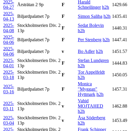
2025-
Harald
Årsträtan 2
9p
F
1429.66
04-27
Schneilinger
h2h
2025-
Biljardpalatset
7p
F
Simon Saliba
h2h
1435.41
04-13
2025-
Stockholmserien Div. 2
Sedat Bolevin
F
1440.31
04-08
13p
h2h
2025-
Biljardpalatset
7p
F
Per Stenberg
h2h
1447.41
04-06
2025-
Biljardpalatset
7p
v
Bo Adler
h2h
1451.57
04-06
2025-
Stockholmserien Div. 2
Stefan Lundgren
F
1444.83
04-01
13p
h2h
2025-
Stockholmserien Div. 2
Tor Appelfeldt
F
1450.05
03-18
13p
h2h
Monica
2025-
Biljardpalatset
7p
F
"Myggan"
1457.31
03-16
Hyttmark
h2h
Vahid
2025-
Stockholmserien Div. 2
v
MOJTAHED
1462.88
03-11
13p
h2h
2025-
Stockholmserien Div. 2
Åsa Söderberg
v
1453.49
03-04
13p
h2h
2025-
Stockholmserien Div. 2
Frank Schipper