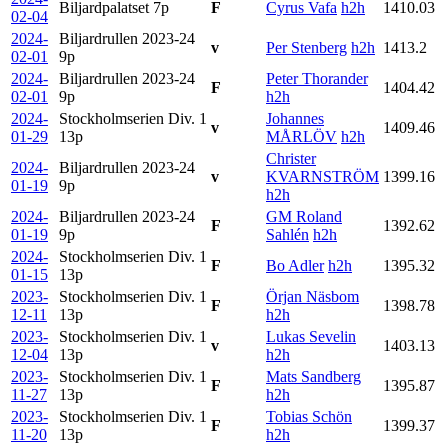
Biljardpalatset
7p
F
Cyrus Vafa
h2h
1410.03
02-04
2024-
Biljardrullen 2023-24
v
Per Stenberg
h2h
1413.2
02-01
9p
2024-
Biljardrullen 2023-24
Peter Thorander
F
1404.42
02-01
9p
h2h
2024-
Stockholmserien Div. 1
Johannes
v
1409.46
01-29
13p
MÅRLÖV
h2h
Christer
2024-
Biljardrullen 2023-24
v
KVARNSTRÖM
1399.16
01-19
9p
h2h
2024-
Biljardrullen 2023-24
GM Roland
F
1392.62
01-19
9p
Sahlén
h2h
2024-
Stockholmserien Div. 1
F
Bo Adler
h2h
1395.32
01-15
13p
2023-
Stockholmserien Div. 1
Örjan Näsbom
F
1398.78
12-11
13p
h2h
2023-
Stockholmserien Div. 1
Lukas Sevelin
v
1403.13
12-04
13p
h2h
2023-
Stockholmserien Div. 1
Mats Sandberg
F
1395.87
11-27
13p
h2h
2023-
Stockholmserien Div. 1
Tobias Schön
F
1399.37
11-20
13p
h2h