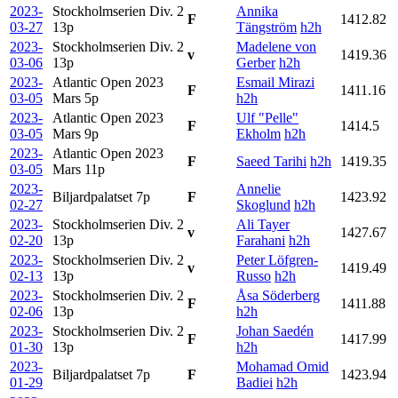
2023-
Stockholmserien Div. 2
Annika
F
1412.82
03-27
13p
Tängström
h2h
2023-
Stockholmserien Div. 2
Madelene von
v
1419.36
03-06
13p
Gerber
h2h
2023-
Atlantic Open 2023
Esmail Mirazi
F
1411.16
03-05
Mars
5p
h2h
2023-
Atlantic Open 2023
Ulf "Pelle"
F
1414.5
03-05
Mars
9p
Ekholm
h2h
2023-
Atlantic Open 2023
F
Saeed Tarihi
h2h
1419.35
03-05
Mars
11p
2023-
Annelie
Biljardpalatset
7p
F
1423.92
02-27
Skoglund
h2h
2023-
Stockholmserien Div. 2
Ali Tayer
v
1427.67
02-20
13p
Farahani
h2h
2023-
Stockholmserien Div. 2
Peter Löfgren-
v
1419.49
02-13
13p
Russo
h2h
2023-
Stockholmserien Div. 2
Åsa Söderberg
F
1411.88
02-06
13p
h2h
2023-
Stockholmserien Div. 2
Johan Saedén
F
1417.99
01-30
13p
h2h
2023-
Mohamad Omid
Biljardpalatset
7p
F
1423.94
01-29
Badiei
h2h