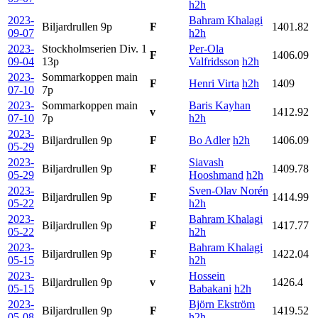
h2h
2023-
Bahram Khalagi
Biljardrullen
9p
F
1401.82
09-07
h2h
2023-
Stockholmserien Div. 1
Per-Ola
F
1406.09
09-04
13p
Valfridsson
h2h
2023-
Sommarkoppen main
F
Henri Virta
h2h
1409
07-10
7p
2023-
Sommarkoppen main
Baris Kayhan
v
1412.92
07-10
7p
h2h
2023-
Biljardrullen
9p
F
Bo Adler
h2h
1406.09
05-29
2023-
Siavash
Biljardrullen
9p
F
1409.78
05-29
Hooshmand
h2h
2023-
Sven-Olav Norén
Biljardrullen
9p
F
1414.99
05-22
h2h
2023-
Bahram Khalagi
Biljardrullen
9p
F
1417.77
05-22
h2h
2023-
Bahram Khalagi
Biljardrullen
9p
F
1422.04
05-15
h2h
2023-
Hossein
Biljardrullen
9p
v
1426.4
05-15
Babakani
h2h
2023-
Björn Ekström
Biljardrullen
9p
F
1419.52
05-08
h2h