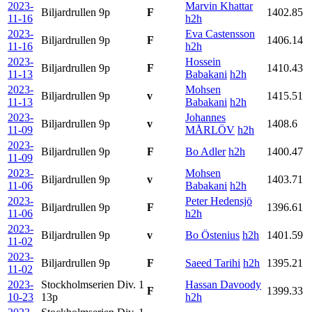
2023-
Marvin Khattar
Biljardrullen
9p
F
1402.85
11-16
h2h
2023-
Eva Castensson
Biljardrullen
9p
F
1406.14
11-16
h2h
2023-
Hossein
Biljardrullen
9p
F
1410.43
11-13
Babakani
h2h
2023-
Mohsen
Biljardrullen
9p
v
1415.51
11-13
Babakani
h2h
2023-
Johannes
Biljardrullen
9p
v
1408.6
11-09
MÅRLÖV
h2h
2023-
Biljardrullen
9p
F
Bo Adler
h2h
1400.47
11-09
2023-
Mohsen
Biljardrullen
9p
v
1403.71
11-06
Babakani
h2h
2023-
Peter Hedensjö
Biljardrullen
9p
F
1396.61
11-06
h2h
2023-
Biljardrullen
9p
v
Bo Östenius
h2h
1401.59
11-02
2023-
Biljardrullen
9p
F
Saeed Tarihi
h2h
1395.21
11-02
2023-
Stockholmserien Div. 1
Hassan Davoody
F
1399.33
10-23
13p
h2h