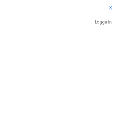
⨯
Logga in