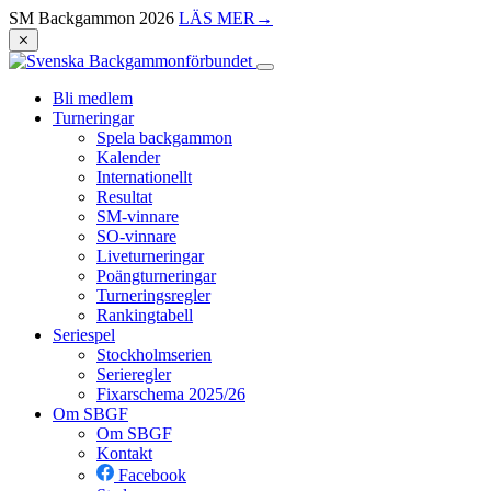
SM Backgammon 2026
LÄS MER
→
⨯
Bli medlem
Turneringar
Spela backgammon
Kalender
Internationellt
Resultat
SM-vinnare
SO-vinnare
Liveturneringar
Poängturneringar
Turneringsregler
Rankingtabell
Seriespel
Stockholmserien
Serieregler
Fixarschema 2025/26
Om SBGF
Om SBGF
Kontakt
Facebook