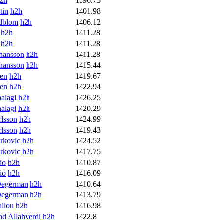
2h
1396.75
tin
h2h
1401.98
ndblom
h2h
1406.12
h2h
1411.28
h2h
1411.28
hansson
h2h
1411.28
hansson
h2h
1415.44
ren
h2h
1419.67
ren
h2h
1422.94
alagi
h2h
1426.25
alagi
h2h
1420.29
lsson
h2h
1424.99
lsson
h2h
1419.43
rkovic
h2h
1424.52
rkovic
h2h
1417.75
io
h2h
1410.87
io
h2h
1416.09
Degerman
h2h
1410.64
Degerman
h2h
1413.79
llou
h2h
1416.98
 Allahverdi
h2h
1422.8