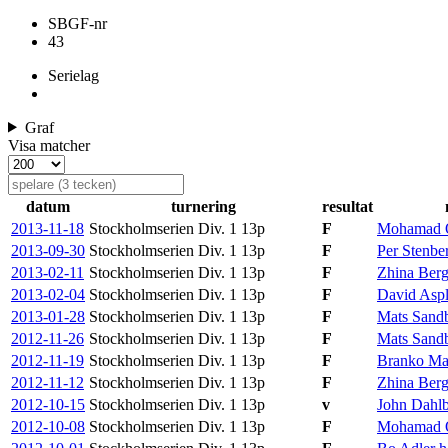
SBGF-nr
43
Serielag
Graf
Visa matcher
datum
turnering
resultat
2013-11-18
Stockholmserien Div. 1
13p
F
Mohamad O
2013-09-30
Stockholmserien Div. 1
13p
F
Per Stenbe
2013-02-11
Stockholmserien Div. 1
13p
F
Zhina Ber
2013-02-04
Stockholmserien Div. 1
13p
F
David Asp
2013-01-28
Stockholmserien Div. 1
13p
F
Mats Sand
2012-11-26
Stockholmserien Div. 1
13p
F
Mats Sand
2012-11-19
Stockholmserien Div. 1
13p
F
Branko Ma
2012-11-12
Stockholmserien Div. 1
13p
F
Zhina Ber
2012-10-15
Stockholmserien Div. 1
13p
v
John Dahl
2012-10-08
Stockholmserien Div. 1
13p
F
Mohamad O