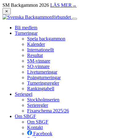
SM Backgammon 2026
LÄS MER
→
⨯
Bli medlem
Turneringar
Spela backgammon
Kalender
Internationellt
Resultat
SM-vinnare
SO-vinnare
Liveturneringar
Poängturneringar
Turneringsregler
Rankingtabell
Seriespel
Stockholmserien
Serieregler
Fixarschema 2025/26
Om SBGF
Om SBGF
Kontakt
Facebook