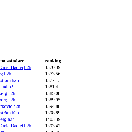
motståndare
ranking
mid Badiei
h2h
1370.39
rg
h2h
1373.56
gström
h2h
1377.13
lund
h2h
1381.4
berg
h2h
1385.08
berg
h2h
1389.95
rkovic
h2h
1394.88
gström
h2h
1398.89
berg
h2h
1403.39
mid Badiei
h2h
1393.47