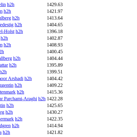
lin
h2h
1429.63
mm
h2h
1421.97
lberg
h2h
1413.64
edestig
h2h
1404.65
l-Holst
h2h
1396.18
h2h
1402.87
mm
h2h
1408.93
2h
1400.45
llberg
h2h
1404.44
ttar
h2h
1395.89
h2h
1399.51
oor Arshadi
h2h
1404.42
ggentin
h2h
1409.22
Stenmark
h2h
1415.36
r Parchami-Araghi
h2h
1422.28
tin
h2h
1425.65
rg
h2h
1430.27
lermark
h2h
1422.35
dgren
h2h
1414.94
a
h2h
1421.82