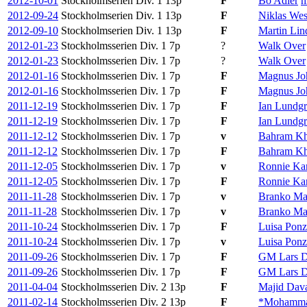
2012-10-01
Stockholmserien Div. 1
13p
F
Bo Adler
h
2012-09-24
Stockholmserien Div. 1
13p
F
Niklas Wes
2012-09-10
Stockholmserien Div. 1
13p
F
Martin Li
2012-01-23
Stockholmsserien Div. 1
7p
?
Walk Over
2012-01-23
Stockholmsserien Div. 1
7p
?
Walk Over
2012-01-16
Stockholmsserien Div. 1
7p
F
Magnus Jo
2012-01-16
Stockholmsserien Div. 1
7p
F
Magnus Jo
2011-12-19
Stockholmsserien Div. 1
7p
F
Ian Lundg
2011-12-19
Stockholmsserien Div. 1
7p
F
Ian Lundg
2011-12-12
Stockholmsserien Div. 1
7p
v
Bahram Kh
2011-12-12
Stockholmsserien Div. 1
7p
F
Bahram Kh
2011-12-05
Stockholmsserien Div. 1
7p
v
Ronnie Kar
2011-12-05
Stockholmsserien Div. 1
7p
F
Ronnie Kar
2011-11-28
Stockholmsserien Div. 1
7p
v
Branko Ma
2011-11-28
Stockholmsserien Div. 1
7p
v
Branko Ma
2011-10-24
Stockholmsserien Div. 1
7p
F
Luisa Ponz
2011-10-24
Stockholmsserien Div. 1
7p
v
Luisa Ponz
2011-09-26
Stockholmsserien Div. 1
7p
F
GM Lars 
2011-09-26
Stockholmsserien Div. 1
7p
F
GM Lars 
2011-04-04
Stockholmsserien Div. 2
13p
F
Majid Dava
2011-02-14
Stockholmsserien Div. 2
13p
F
*Mohammad