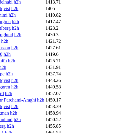
elnabi
h2h
1413.71
dqvist
h2h
1405
himi
h2h
1410.82
urgren
h2h
1417.47
lberg
h2h
1423.2
koglund
h2h
1430.3
h2h
1421.72
nsson
h2h
1427.61
00
h2h
1419.6
nifh
h2h
1425.71
h2h
1431.91
ipe
h2h
1437.74
dqvist
h2h
1443.26
ggren
h2h
1449.58
ord
h2h
1457.07
r Parchami-Araghi
h2h
1450.17
dqvist
h2h
1453.39
kman
h2h
1458.94
nnlund
h2h
1450.52
erg
h2h
1455.85
 1
h2h
1461.54