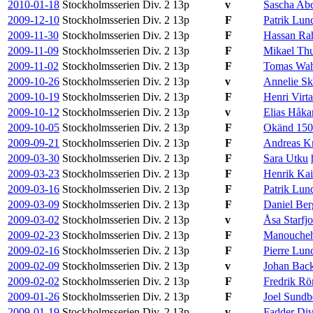
2010-01-18
Stockholmsserien Div. 2
13p
v
Sascha Abd
2009-12-10
Stockholmsserien Div. 2
13p
F
Patrik Lun
2009-11-30
Stockholmsserien Div. 2
13p
F
Hassan Ra
2009-11-09
Stockholmsserien Div. 2
13p
F
Mikael Th
2009-11-02
Stockholmsserien Div. 2
13p
F
Tomas Wah
2009-10-26
Stockholmsserien Div. 2
13p
v
Annelie S
2009-10-19
Stockholmsserien Div. 2
13p
F
Henri Virta
2009-10-12
Stockholmsserien Div. 2
13p
v
Elias Håka
2009-10-05
Stockholmsserien Div. 2
13p
F
Okänd 15
2009-09-21
Stockholmsserien Div. 2
13p
F
Andreas K
2009-03-30
Stockholmsserien Div. 2
13p
F
Sara Utku
2009-03-23
Stockholmsserien Div. 2
13p
F
Henrik Ka
2009-03-16
Stockholmsserien Div. 2
13p
F
Patrik Lun
2009-03-09
Stockholmsserien Div. 2
13p
F
Daniel Ber
2009-03-02
Stockholmsserien Div. 2
13p
v
Åsa Starfj
2009-02-23
Stockholmsserien Div. 2
13p
F
Manoucheh
2009-02-16
Stockholmsserien Div. 2
13p
F
Pierre Lun
2009-02-09
Stockholmsserien Div. 2
13p
v
Johan Bac
2009-02-02
Stockholmsserien Div. 2
13p
F
Fredrik Rö
2009-01-26
Stockholmsserien Div. 2
13p
F
Joel Sundb
2009-01-19
Stockholmsserien Div. 2
13p
v
Fadder Div