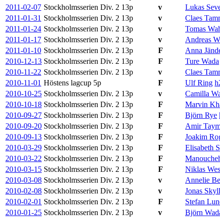
2011-02-07
Stockholmsserien Div. 2
13p
v
Lukas Seve
2011-01-31
Stockholmsserien Div. 2
13p
v
Claes Ta
2011-01-24
Stockholmsserien Div. 2
13p
v
Tomas Wah
2011-01-17
Stockholmsserien Div. 2
13p
v
Andreas W
2011-01-10
Stockholmsserien Div. 2
13p
F
Anna Jände
2010-12-13
Stockholmsserien Div. 2
13p
F
Ture Wada
2010-11-22
Stockholmsserien Div. 2
13p
v
Claes Ta
2010-11-01
Höstens lagcup
5p
F
Ulf Ring
h
2010-10-25
Stockholmsserien Div. 2
13p
v
Camilla Wa
2010-10-18
Stockholmsserien Div. 2
13p
F
Marvin Kha
2010-09-27
Stockholmsserien Div. 2
13p
F
Björn Rye
2010-09-20
Stockholmsserien Div. 2
13p
F
Amir Taym
2010-09-13
Stockholmsserien Div. 2
13p
F
Joakim Ro
2010-03-29
Stockholmsserien Div. 2
13p
F
Elisabeth 
2010-03-22
Stockholmsserien Div. 2
13p
F
Manoucheh
2010-03-15
Stockholmsserien Div. 2
13p
F
Niklas Wes
2010-03-08
Stockholmsserien Div. 2
13p
v
Annelie Be
2010-02-08
Stockholmsserien Div. 2
13p
v
Jonas Skyl
2010-02-01
Stockholmsserien Div. 2
13p
F
Stefan Lun
2010-01-25
Stockholmsserien Div. 2
13p
v
Björn Wad