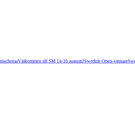
nischema
Välkommen till SM 14-16 augusti!
Swedish Open-vinnare
Swe