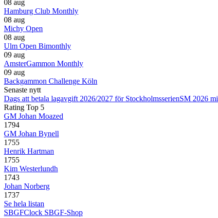
08 aug
Hamburg Club Monthly
08 aug
Michy Open
08 aug
Ulm Open Bimonthly
09 aug
AmsterGammon Monthly
09 aug
Backgammon Challenge Köln
Senaste nytt
Dags att betala lagavgift 2026/2027 för Stockholmsserien
SM 2026 mi
Rating Top 5
GM Johan Moazed
1794
GM Johan Bynell
1755
Henrik Hartman
1755
Kim Westerlundh
1743
Johan Norberg
1737
Se hela listan
SBGFClock
SBGF-Shop