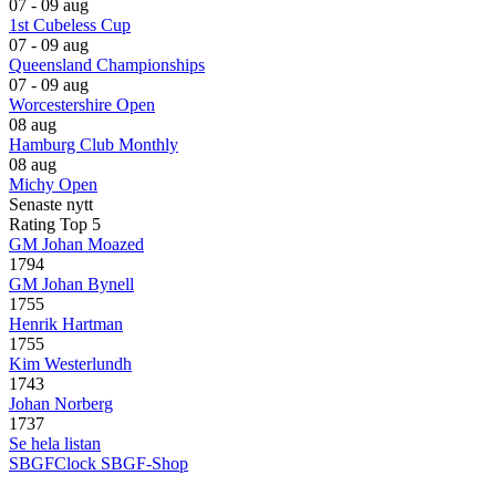
07 - 09 aug
1st Cubeless Cup
07 - 09 aug
Queensland Championships
07 - 09 aug
Worcestershire Open
08 aug
Hamburg Club Monthly
08 aug
Michy Open
Senaste nytt
Rating Top 5
GM Johan Moazed
1794
GM Johan Bynell
1755
Henrik Hartman
1755
Kim Westerlundh
1743
Johan Norberg
1737
Se hela listan
SBGFClock
SBGF-Shop