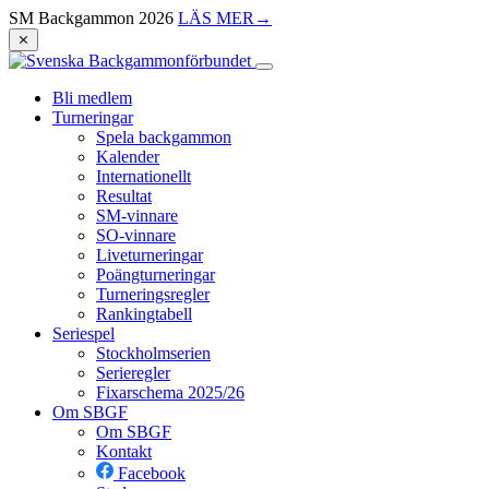
SM Backgammon 2026
LÄS MER
→
⨯
Bli medlem
Turneringar
Spela backgammon
Kalender
Internationellt
Resultat
SM-vinnare
SO-vinnare
Liveturneringar
Poängturneringar
Turneringsregler
Rankingtabell
Seriespel
Stockholmserien
Serieregler
Fixarschema 2025/26
Om SBGF
Om SBGF
Kontakt
Facebook