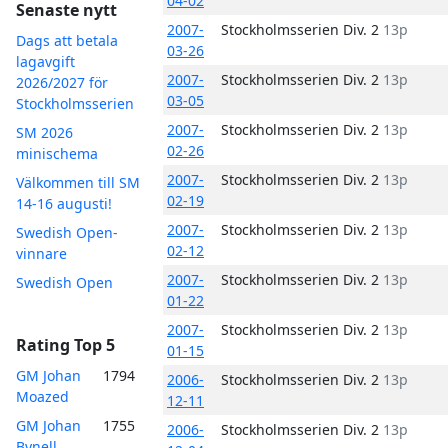
04-02
Senaste nytt
2007-
Stockholmsserien Div. 2
13p
Dags att betala
03-26
lagavgift
2007-
Stockholmsserien Div. 2
13p
2026/2027 för
03-05
Stockholmsserien
2007-
Stockholmsserien Div. 2
13p
SM 2026
02-26
minischema
2007-
Stockholmsserien Div. 2
13p
Välkommen till SM
02-19
14-16 augusti!
2007-
Stockholmsserien Div. 2
13p
Swedish Open-
02-12
vinnare
2007-
Stockholmsserien Div. 2
13p
Swedish Open
01-22
2007-
Stockholmsserien Div. 2
13p
Rating Top 5
01-15
GM Johan
1794
2006-
Stockholmsserien Div. 2
13p
Moazed
12-11
GM Johan
1755
2006-
Stockholmsserien Div. 2
13p
Bynell