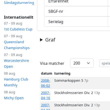
Erfarenhet
Söndagsturnering
SBGF-nr
Internationellt
Serielag
07 - 09 aug
1st Cubeless Cup
07 - 09 aug
Graf
Queensland
Championships
07 - 09 aug
Worcestershire
Visa matcher
Open
08 aug
datum
turnering
Hamburg Club
2008-
Sommarkoppen 5
7p
Monthly
06-02
08 aug
2007-
Stockholmsserien Div. 2
13p
Michy Open
04-16
2007-
Stockholmsserien Div. 2
13p