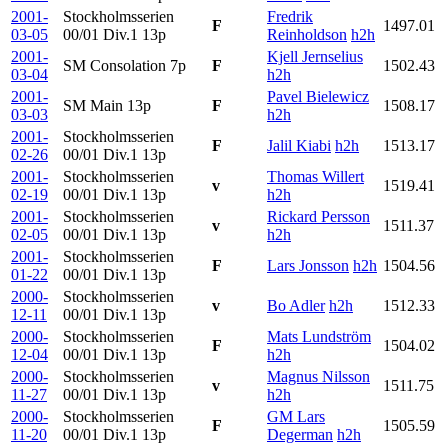
2001-
Stockholmsserien
Fredrik
F
1497.01
03-05
00/01 Div.1
13p
Reinholdson
h2h
2001-
Kjell Jernselius
SM Consolation
7p
F
1502.43
03-04
h2h
2001-
Pavel Bielewicz
SM Main
13p
F
1508.17
03-03
h2h
2001-
Stockholmsserien
F
Jalil Kiabi
h2h
1513.17
02-26
00/01 Div.1
13p
2001-
Stockholmsserien
Thomas Willert
v
1519.41
02-19
00/01 Div.1
13p
h2h
2001-
Stockholmsserien
Rickard Persson
v
1511.37
02-05
00/01 Div.1
13p
h2h
2001-
Stockholmsserien
F
Lars Jonsson
h2h
1504.56
01-22
00/01 Div.1
13p
2000-
Stockholmsserien
v
Bo Adler
h2h
1512.33
12-11
00/01 Div.1
13p
2000-
Stockholmsserien
Mats Lundström
F
1504.02
12-04
00/01 Div.1
13p
h2h
2000-
Stockholmsserien
Magnus Nilsson
v
1511.75
11-27
00/01 Div.1
13p
h2h
2000-
Stockholmsserien
GM Lars
F
1505.59
11-20
00/01 Div.1
13p
Degerman
h2h