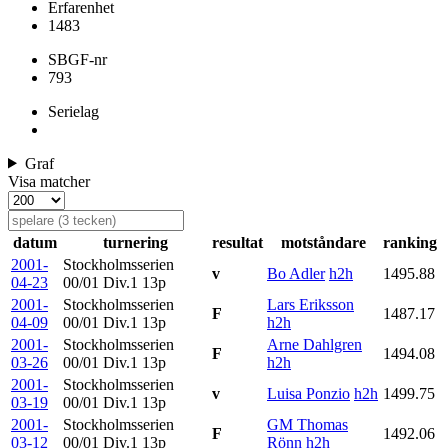
Erfarenhet
1483
SBGF-nr
793
Serielag
Graf
Visa matcher
datum
turnering
resultat
motståndare
ranking
2001-
Stockholmsserien
v
Bo Adler
h2h
1495.88
04-23
00/01 Div.1
13p
2001-
Stockholmsserien
Lars Eriksson
F
1487.17
04-09
00/01 Div.1
13p
h2h
2001-
Stockholmsserien
Arne Dahlgren
F
1494.08
03-26
00/01 Div.1
13p
h2h
2001-
Stockholmsserien
v
Luisa Ponzio
h2h
1499.75
03-19
00/01 Div.1
13p
2001-
Stockholmsserien
GM Thomas
F
1492.06
03-12
00/01 Div.1
13p
Rönn
h2h