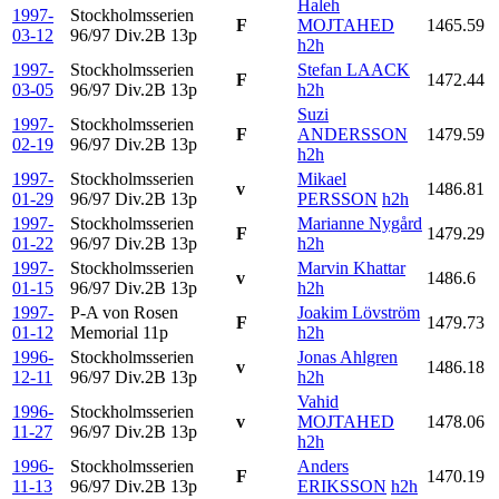
Haleh
1997-
Stockholmsserien
F
MOJTAHED
1465.59
03-12
96/97 Div.2B
13p
h2h
1997-
Stockholmsserien
Stefan LAACK
F
1472.44
03-05
96/97 Div.2B
13p
h2h
Suzi
1997-
Stockholmsserien
F
ANDERSSON
1479.59
02-19
96/97 Div.2B
13p
h2h
1997-
Stockholmsserien
Mikael
v
1486.81
01-29
96/97 Div.2B
13p
PERSSON
h2h
1997-
Stockholmsserien
Marianne Nygård
F
1479.29
01-22
96/97 Div.2B
13p
h2h
1997-
Stockholmsserien
Marvin Khattar
v
1486.6
01-15
96/97 Div.2B
13p
h2h
1997-
P-A von Rosen
Joakim Lövström
F
1479.73
01-12
Memorial
11p
h2h
1996-
Stockholmsserien
Jonas Ahlgren
v
1486.18
12-11
96/97 Div.2B
13p
h2h
Vahid
1996-
Stockholmsserien
v
MOJTAHED
1478.06
11-27
96/97 Div.2B
13p
h2h
1996-
Stockholmsserien
Anders
F
1470.19
11-13
96/97 Div.2B
13p
ERIKSSON
h2h