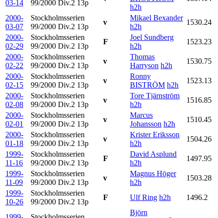
03-14
99/2000 Div.2
13p
h2h
2000-
Stockholmsserien
Mikael Bexander
v
1530.24
03-07
99/2000 Div.2
13p
h2h
2000-
Stockholmsserien
Joel Sundberg
F
1523.23
02-29
99/2000 Div.2
13p
h2h
2000-
Stockholmsserien
Thomas
v
1530.75
02-22
99/2000 Div.2
13p
Harryson
h2h
2000-
Stockholmsserien
Ronny
v
1523.13
02-15
99/2000 Div.2
13p
BISTRÖM
h2h
2000-
Stockholmsserien
Tore Tjärnström
v
1516.85
02-08
99/2000 Div.2
13p
h2h
2000-
Stockholmsserien
Marcus
v
1510.45
02-01
99/2000 Div.2
13p
Johansson
h2h
2000-
Stockholmsserien
Krister Eriksson
v
1504.26
01-18
99/2000 Div.2
13p
h2h
1999-
Stockholmsserien
David Asplund
F
1497.95
11-16
99/2000 Div.2
13p
h2h
1999-
Stockholmsserien
Magnus Höger
v
1503.28
11-09
99/2000 Div.2
13p
h2h
1999-
Stockholmsserien
F
Ulf Ring
h2h
1496.2
10-26
99/2000 Div.2
13p
Björn
1999-
Stockholmsserien