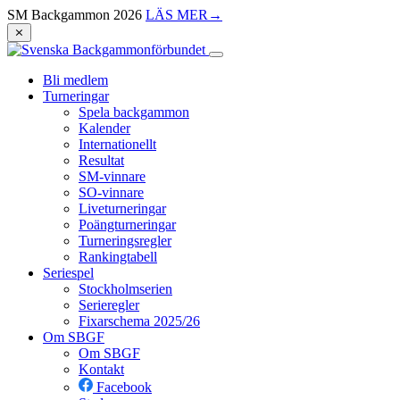
SM Backgammon 2026
LÄS MER
→
⨯
Bli medlem
Turneringar
Spela backgammon
Kalender
Internationellt
Resultat
SM-vinnare
SO-vinnare
Liveturneringar
Poängturneringar
Turneringsregler
Rankingtabell
Seriespel
Stockholmserien
Serieregler
Fixarschema 2025/26
Om SBGF
Om SBGF
Kontakt
Facebook