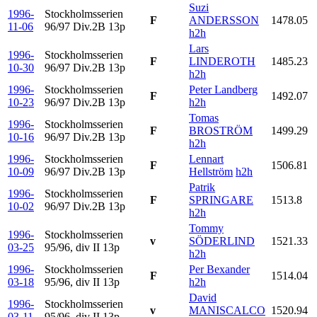
Suzi
1996-
Stockholmsserien
F
ANDERSSON
1478.05
11-06
96/97 Div.2B
13p
h2h
Lars
1996-
Stockholmsserien
F
LINDEROTH
1485.23
10-30
96/97 Div.2B
13p
h2h
1996-
Stockholmsserien
Peter Landberg
F
1492.07
10-23
96/97 Div.2B
13p
h2h
Tomas
1996-
Stockholmsserien
F
BROSTRÖM
1499.29
10-16
96/97 Div.2B
13p
h2h
1996-
Stockholmsserien
Lennart
F
1506.81
10-09
96/97 Div.2B
13p
Hellström
h2h
Patrik
1996-
Stockholmsserien
F
SPRINGARE
1513.8
10-02
96/97 Div.2B
13p
h2h
Tommy
1996-
Stockholmsserien
v
SÖDERLIND
1521.33
03-25
95/96, div II
13p
h2h
1996-
Stockholmsserien
Per Bexander
F
1514.04
03-18
95/96, div II
13p
h2h
David
1996-
Stockholmsserien
v
MANISCALCO
1520.94
03-11
95/96, div II
13p