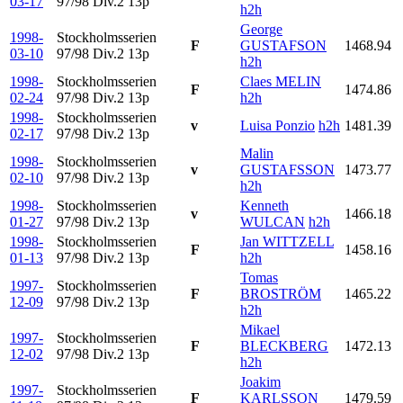
03-17
97/98 Div.2
13p
h2h
George
1998-
Stockholmsserien
F
GUSTAFSON
1468.94
03-10
97/98 Div.2
13p
h2h
1998-
Stockholmsserien
Claes MELIN
F
1474.86
02-24
97/98 Div.2
13p
h2h
1998-
Stockholmsserien
v
Luisa Ponzio
h2h
1481.39
02-17
97/98 Div.2
13p
Malin
1998-
Stockholmsserien
v
GUSTAFSSON
1473.77
02-10
97/98 Div.2
13p
h2h
1998-
Stockholmsserien
Kenneth
v
1466.18
01-27
97/98 Div.2
13p
WULCAN
h2h
1998-
Stockholmsserien
Jan WITTZELL
F
1458.16
01-13
97/98 Div.2
13p
h2h
Tomas
1997-
Stockholmsserien
F
BROSTRÖM
1465.22
12-09
97/98 Div.2
13p
h2h
Mikael
1997-
Stockholmsserien
F
BLECKBERG
1472.13
12-02
97/98 Div.2
13p
h2h
Joakim
1997-
Stockholmsserien
F
KARLSSON
1479.59