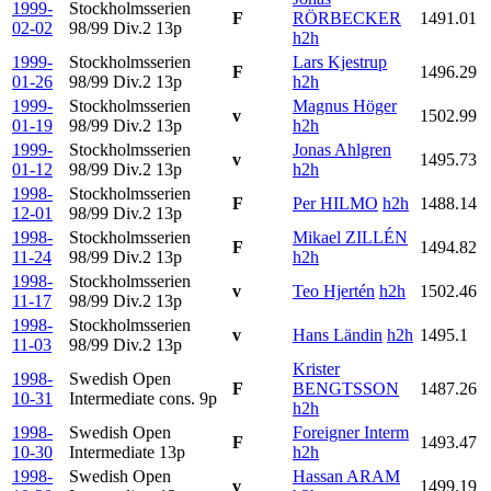
1999-
Stockholmsserien
F
RÖRBECKER
1491.01
02-02
98/99 Div.2
13p
h2h
1999-
Stockholmsserien
Lars Kjestrup
F
1496.29
01-26
98/99 Div.2
13p
h2h
1999-
Stockholmsserien
Magnus Höger
v
1502.99
01-19
98/99 Div.2
13p
h2h
1999-
Stockholmsserien
Jonas Ahlgren
v
1495.73
01-12
98/99 Div.2
13p
h2h
1998-
Stockholmsserien
F
Per HILMO
h2h
1488.14
12-01
98/99 Div.2
13p
1998-
Stockholmsserien
Mikael ZILLÉN
F
1494.82
11-24
98/99 Div.2
13p
h2h
1998-
Stockholmsserien
v
Teo Hjertén
h2h
1502.46
11-17
98/99 Div.2
13p
1998-
Stockholmsserien
v
Hans Ländin
h2h
1495.1
11-03
98/99 Div.2
13p
Krister
1998-
Swedish Open
F
BENGTSSON
1487.26
10-31
Intermediate cons.
9p
h2h
1998-
Swedish Open
Foreigner Interm
F
1493.47
10-30
Intermediate
13p
h2h
1998-
Swedish Open
Hassan ARAM
v
1499.19