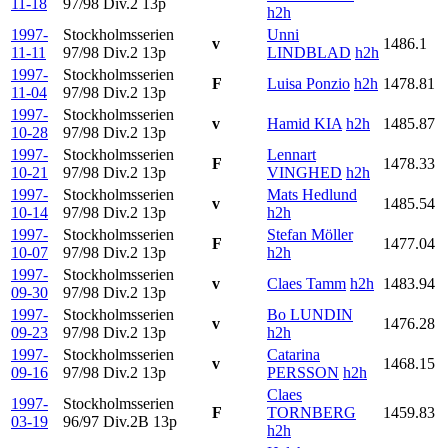
11-18
97/98 Div.2
13p
h2h
1997-
Stockholmsserien
Unni
v
1486.1
11-11
97/98 Div.2
13p
LINDBLAD
h2h
1997-
Stockholmsserien
F
Luisa Ponzio
h2h
1478.81
11-04
97/98 Div.2
13p
1997-
Stockholmsserien
v
Hamid KIA
h2h
1485.87
10-28
97/98 Div.2
13p
1997-
Stockholmsserien
Lennart
F
1478.33
10-21
97/98 Div.2
13p
VINGHED
h2h
1997-
Stockholmsserien
Mats Hedlund
v
1485.54
10-14
97/98 Div.2
13p
h2h
1997-
Stockholmsserien
Stefan Möller
F
1477.04
10-07
97/98 Div.2
13p
h2h
1997-
Stockholmsserien
v
Claes Tamm
h2h
1483.94
09-30
97/98 Div.2
13p
1997-
Stockholmsserien
Bo LUNDIN
v
1476.28
09-23
97/98 Div.2
13p
h2h
1997-
Stockholmsserien
Catarina
v
1468.15
09-16
97/98 Div.2
13p
PERSSON
h2h
Claes
1997-
Stockholmsserien
F
TORNBERG
1459.83
03-19
96/97 Div.2B
13p
h2h