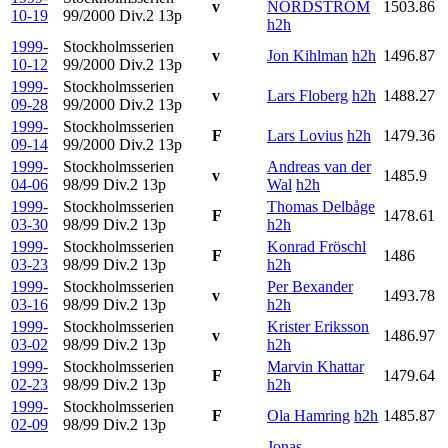
v
NORDSTRÖM
1503.86
10-19
99/2000 Div.2
13p
h2h
1999-
Stockholmsserien
v
Jon Kihlman
h2h
1496.87
10-12
99/2000 Div.2
13p
1999-
Stockholmsserien
v
Lars Floberg
h2h
1488.27
09-28
99/2000 Div.2
13p
1999-
Stockholmsserien
F
Lars Lovius
h2h
1479.36
09-14
99/2000 Div.2
13p
1999-
Stockholmsserien
Andreas van der
v
1485.9
04-06
98/99 Div.2
13p
Wal
h2h
1999-
Stockholmsserien
Thomas Delbåge
F
1478.61
03-30
98/99 Div.2
13p
h2h
1999-
Stockholmsserien
Konrad Fröschl
F
1486
03-23
98/99 Div.2
13p
h2h
1999-
Stockholmsserien
Per Bexander
v
1493.78
03-16
98/99 Div.2
13p
h2h
1999-
Stockholmsserien
Krister Eriksson
v
1486.97
03-02
98/99 Div.2
13p
h2h
1999-
Stockholmsserien
Marvin Khattar
F
1479.64
02-23
98/99 Div.2
13p
h2h
1999-
Stockholmsserien
F
Ola Hamring
h2h
1485.87
02-09
98/99 Div.2
13p
Jonas