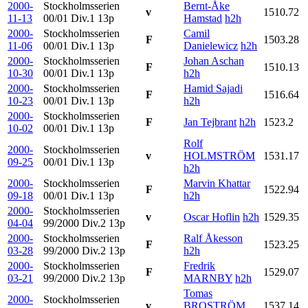
2000-
Stockholmsserien
Bernt-Åke
v
1510.72
11-13
00/01 Div.1
13p
Hamstad
h2h
2000-
Stockholmsserien
Camil
F
1503.28
11-06
00/01 Div.1
13p
Danielewicz
h2h
2000-
Stockholmsserien
Johan Aschan
F
1510.13
10-30
00/01 Div.1
13p
h2h
2000-
Stockholmsserien
Hamid Sajadi
F
1516.64
10-23
00/01 Div.1
13p
h2h
2000-
Stockholmsserien
F
Jan Tejbrant
h2h
1523.2
10-02
00/01 Div.1
13p
Rolf
2000-
Stockholmsserien
v
HOLMSTRÖM
1531.17
09-25
00/01 Div.1
13p
h2h
2000-
Stockholmsserien
Marvin Khattar
F
1522.94
09-18
00/01 Div.1
13p
h2h
2000-
Stockholmsserien
v
Oscar Hoflin
h2h
1529.35
04-04
99/2000 Div.2
13p
2000-
Stockholmsserien
Ralf Åkesson
F
1523.25
03-28
99/2000 Div.2
13p
h2h
2000-
Stockholmsserien
Fredrik
F
1529.07
03-21
99/2000 Div.2
13p
MARNBY
h2h
Tomas
2000-
Stockholmsserien
v
BROSTRÖM
1537.14