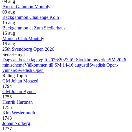
09 aug
AmsterGammon Monthly
09 aug
Backgammon Challenge Köln
15 aug
Backgammon at Zum Siedlerhaus
15 aug
Munich Club Monthly
15 aug
25th Svendborg Open 2026
Senaste nytt
Dags att betala lagavgift 2026/2027 för Stockholmsserien
SM 2026
minischema
Välkommen till SM 14-16 augusti!
Swedish Open-
vinnare
Swedish Open
Rating Top 5
GM Johan Moazed
1794
GM Johan Bynell
1755
Henrik Hartman
1755
Kim Westerlundh
1743
Johan Norberg
1737