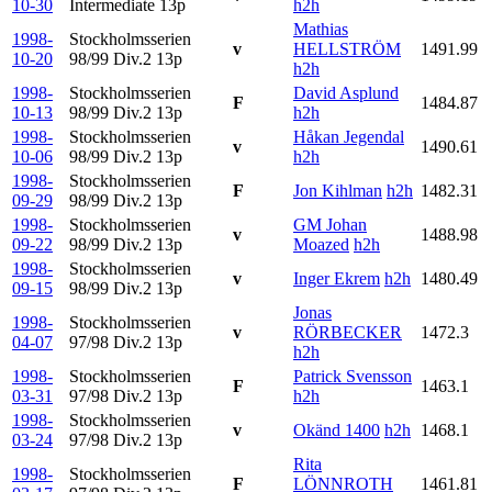
10-30
Intermediate
13p
h2h
Mathias
1998-
Stockholmsserien
v
HELLSTRÖM
1491.99
10-20
98/99 Div.2
13p
h2h
1998-
Stockholmsserien
David Asplund
F
1484.87
10-13
98/99 Div.2
13p
h2h
1998-
Stockholmsserien
Håkan Jegendal
v
1490.61
10-06
98/99 Div.2
13p
h2h
1998-
Stockholmsserien
F
Jon Kihlman
h2h
1482.31
09-29
98/99 Div.2
13p
1998-
Stockholmsserien
GM Johan
v
1488.98
09-22
98/99 Div.2
13p
Moazed
h2h
1998-
Stockholmsserien
v
Inger Ekrem
h2h
1480.49
09-15
98/99 Div.2
13p
Jonas
1998-
Stockholmsserien
v
RÖRBECKER
1472.3
04-07
97/98 Div.2
13p
h2h
1998-
Stockholmsserien
Patrick Svensson
F
1463.1
03-31
97/98 Div.2
13p
h2h
1998-
Stockholmsserien
v
Okänd 1400
h2h
1468.1
03-24
97/98 Div.2
13p
Rita
1998-
Stockholmsserien
F
LÖNNROTH
1461.81