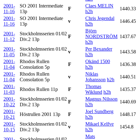
2001-
SO 2001 Intermediate
Claes MELIN
F
1440.33
11-16
13p
h2h
2001-
SO 2001 Intermediate
Chris Jegendal
v
1446.45
11-16
13p
h2h
Björn
2001-
Stockholmsserien 01/02
F
NORDSTRÖM
1437.67
11-12
Div.2
13p
h2h
2001-
Stockholmsserien 01/02
Per Bexander
v
1443.58
11-05
Div.2
13p
h2h
2001-
Rhodos Rullen
Okänd 1500
F
1436.38
11-04
Consolation
5p
h2h
2001-
Rhodos Rullen
Niklas
v
1440.51
11-04
Consolation
5p
Johansson
h2h
2001-
Thomas
Rhodos Rullen
11p
F
1435.37
11-03
Wiklund
h2h
2001-
Stockholmsserien 01/02
Magnus Nilsson
F
1440.69
10-22
Div.2
13p
h2h
2001-
Joel Sundberg
Höstrullen 2001
13p
F
1448.17
10-21
h2h
2001-
Stockholmsserien 01/02
Mikael Kelfve
v
1454.8
10-15
Div.2
13p
h2h
Mats
2001-
Stockholmsserien 01/02