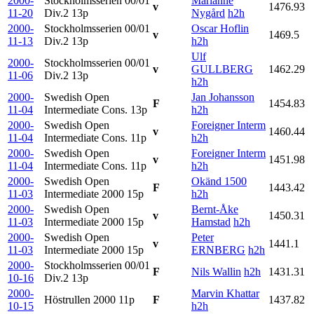
2000-
Stockholmsserien 00/01
Marianne
v
1476.93
11-20
Div.2
13p
Nygård
h2h
2000-
Stockholmsserien 00/01
Oscar Hoflin
v
1469.5
11-13
Div.2
13p
h2h
Ulf
2000-
Stockholmsserien 00/01
v
GULLBERG
1462.29
11-06
Div.2
13p
h2h
2000-
Swedish Open
Jan Johansson
F
1454.83
11-04
Intermediate Cons.
13p
h2h
2000-
Swedish Open
Foreigner Interm
v
1460.44
11-04
Intermediate Cons.
11p
h2h
2000-
Swedish Open
Foreigner Interm
v
1451.98
11-04
Intermediate Cons.
11p
h2h
2000-
Swedish Open
Okänd 1500
F
1443.42
11-03
Intermediate 2000
15p
h2h
2000-
Swedish Open
Bernt-Åke
v
1450.31
11-03
Intermediate 2000
15p
Hamstad
h2h
2000-
Swedish Open
Peter
v
1441.1
11-03
Intermediate 2000
15p
ERNBERG
h2h
2000-
Stockholmsserien 00/01
F
Nils Wallin
h2h
1431.31
10-16
Div.2
13p
2000-
Marvin Khattar
Höstrullen 2000
11p
F
1437.82
10-15
h2h