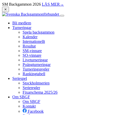
SM Backgammon 2026
LÄS MER
→
⨯
Bli medlem
Turneringar
Spela backgammon
Kalender
Internationellt
Resultat
SM-vinnare
SO-vinnare
Liveturneringar
Poängturneringar
Turneringsregler
Rankingtabell
Seriespel
Stockholmserien
Serieregler
Fixarschema 2025/26
Om SBGF
Om SBGF
Kontakt
Facebook