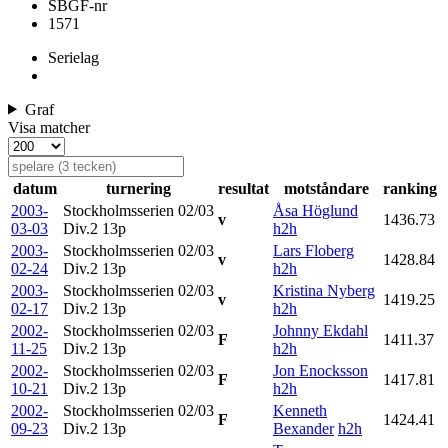
SBGF-nr
1571
Serielag
Graf
Visa matcher
datum
turnering
resultat
motståndare
ranking
2003-
Stockholmsserien 02/03
Åsa Höglund
v
1436.73
03-03
Div.2
13p
h2h
2003-
Stockholmsserien 02/03
Lars Floberg
v
1428.84
02-24
Div.2
13p
h2h
2003-
Stockholmsserien 02/03
Kristina Nyberg
v
1419.25
02-17
Div.2
13p
h2h
2002-
Stockholmsserien 02/03
Johnny Ekdahl
F
1411.37
11-25
Div.2
13p
h2h
2002-
Stockholmsserien 02/03
Jon Enocksson
F
1417.81
10-21
Div.2
13p
h2h
2002-
Stockholmsserien 02/03
Kenneth
F
1424.41
09-23
Div.2
13p
Bexander
h2h