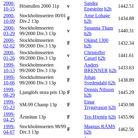
2000-
Sandra
Höstrullen 2000
11p
v
1442.51
10-15
Engström
h2h
2000-
Stockholmsserien 00/01
Arne Lohage
F
1434.88
10-09
Div.2
13p
h2h
2000-
Stockholmsserien
Susanna Tham
v
1440.31
03-29
99/2000 Div.3
13p
h2h
2000-
Stockholmsserien
Okänd 1300
F
1432.34
02-02
99/2000 Div.3
13p
h2h
2000-
Stockholmsserien
Christoffer
v
1441.61
01-26
99/2000 Div.3
13p
Cassel
h2h
1999-
Stockholmsserien
Anders
F
1433.63
10-13
99/2000 Div.3
13p
BRENNER
h2h
1999-
Stockholmsserien
Johan
F
1438.89
10-06
99/2000 Div.3
13p
Svedendahl
h2h
1999-
Dennis Nilsson
Ljunglöfs stora pris
13p
F
1445.29
08-29
h2h
1999-
Einar
SM-99 Champ
13p
F
1450.98
05-23
Tryggvason
h2h
1999-
Årsträtan
13p
F
Teo Hjertén
h2h
1455.96
04-25
1999-
Stockholmsserien 98/99
Magnus RÄMS
F
1462.56
04-07
Div.3
13p
h2h