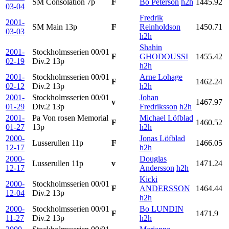
SM Consolation
7p
F
Bo Peterson
h2h
1445.92
03-04
Fredrik
2001-
SM Main
13p
F
Reinholdson
1450.71
03-03
h2h
Shahin
2001-
Stockholmsserien 00/01
F
GHODOUSSI
1455.42
02-19
Div.2
13p
h2h
2001-
Stockholmsserien 00/01
Arne Lohage
F
1462.24
02-12
Div.2
13p
h2h
2001-
Stockholmsserien 00/01
Johan
v
1467.97
01-29
Div.2
13p
Fredriksson
h2h
2001-
Pa Von rosen Memorial
Michael Löfblad
F
1460.52
01-27
13p
h2h
2000-
Jonas Löfblad
Lusserullen
11p
F
1466.05
12-17
h2h
2000-
Douglas
Lusserullen
11p
v
1471.24
12-17
Andersson
h2h
Kicki
2000-
Stockholmsserien 00/01
F
ANDERSSON
1464.44
12-04
Div.2
13p
h2h
2000-
Stockholmsserien 00/01
Bo LUNDIN
F
1471.9
11-27
Div.2
13p
h2h