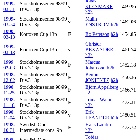
Jonas
1999-
Stockholmsserien 98/99
v
STENMARK
1469.96
03-31
Div.3
13p
h2h
1999-
Stockholmsserien 98/99
Malin
v
1462.06
03-24
Div.3
13p
ENSTRÖM
h2h
1999-
Kortoxen Cup
13p
F
Bo Peterson
h2h
1454.85
03-13
Christer
1999-
Kortoxen Cup
13p
v
BEXANDER
1461.54
03-13
h2h
1999-
Stockholmsserien 98/99
Marcus
F
1452.18
02-03
Div.3
13p
Johansson
h2h
1998-
Stockholmsserien 98/99
Benno
F
1459.36
12-02
Div.3
13p
JONIENTZ
h2h
1998-
Stockholmsserien 98/99
Björn Appelberg
F
1466.71
11-25
Div.3
13p
h2h
1998-
Stockholmsserien 98/99
Tomas Wallin
F
1473.31
11-18
Div.3
13p
h2h
1998-
Stockholmsserien 98/99
Erik
v
1480.51
11-04
Div.3
13p
LEANDER
h2h
1998-
Swedish Open
Hans Ländin
F
1473.72
10-31
Intermediate cons.
9p
h2h
Tobias
1998-
Swedish Open