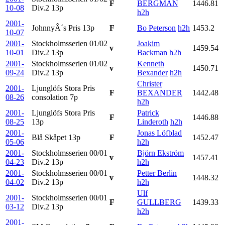
F
BERGMAN
1446.81
10-08
Div.2
13p
h2h
2001-
JohnnyÂ´s Pris
13p
F
Bo Peterson
h2h
1453.2
10-07
2001-
Stockholmsserien 01/02
Joakim
v
1459.54
10-01
Div.2
13p
Backman
h2h
2001-
Stockholmsserien 01/02
Kenneth
v
1450.71
09-24
Div.2
13p
Bexander
h2h
Christer
2001-
Ljunglöfs Stora Pris
F
BEXANDER
1442.48
08-26
consolation
7p
h2h
2001-
Ljunglöfs Stora Pris
Patrick
F
1446.88
08-25
13p
Linderoth
h2h
2001-
Jonas Löfblad
Blå Skåpet
13p
F
1452.47
05-06
h2h
2001-
Stockholmsserien 00/01
Björn Ekström
v
1457.41
04-23
Div.2
13p
h2h
2001-
Stockholmsserien 00/01
Petter Berlin
v
1448.32
04-02
Div.2
13p
h2h
Ulf
2001-
Stockholmsserien 00/01
F
GULLBERG
1439.33
03-12
Div.2
13p
h2h
2001-