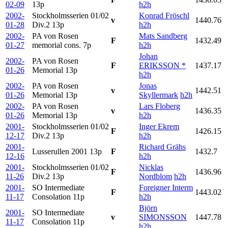
02-09
13p
h2h
2002-
Stockholmsserien 01/02
Konrad Fröschl
v
1440.76
01-28
Div.2
13p
h2h
2002-
PA von Rosen
Mats Sandberg
F
1432.49
01-27
memorial cons.
7p
h2h
Johan
2002-
PA von Rosen
F
ERIKSSON *
1437.17
01-26
Memorial
13p
h2h
2002-
PA von Rosen
Jonas
v
1442.51
01-26
Memorial
13p
Skyllermark
h2h
2002-
PA von Rosen
Lars Floberg
v
1436.35
01-26
Memorial
13p
h2h
2001-
Stockholmsserien 01/02
Inger Ekrem
F
1426.15
12-17
Div.2
13p
h2h
2001-
Richard Grähs
Lusserullen 2001
13p
F
1432.7
12-16
h2h
2001-
Stockholmsserien 01/02
Nicklas
F
1436.96
11-26
Div.2
13p
Nordblom
h2h
2001-
SO Intermediate
Foreigner Interm
F
1443.02
11-17
Consolation
11p
h2h
Björn
2001-
SO Intermediate
v
SIMONSSON
1447.78
11-17
Consolation
11p
h2h