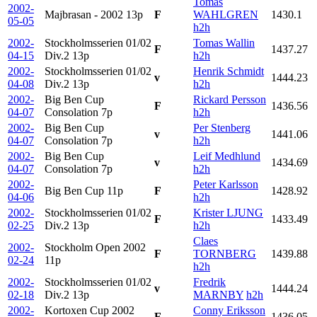
Tomas
2002-
Majbrasan - 2002
13p
F
WAHLGREN
1430.1
05-05
h2h
2002-
Stockholmsserien 01/02
Tomas Wallin
F
1437.27
04-15
Div.2
13p
h2h
2002-
Stockholmsserien 01/02
Henrik Schmidt
v
1444.23
04-08
Div.2
13p
h2h
2002-
Big Ben Cup
Rickard Persson
F
1436.56
04-07
Consolation
7p
h2h
2002-
Big Ben Cup
Per Stenberg
v
1441.06
04-07
Consolation
7p
h2h
2002-
Big Ben Cup
Leif Medhlund
v
1434.69
04-07
Consolation
7p
h2h
2002-
Peter Karlsson
Big Ben Cup
11p
F
1428.92
04-06
h2h
2002-
Stockholmsserien 01/02
Krister LJUNG
F
1433.49
02-25
Div.2
13p
h2h
Claes
2002-
Stockholm Open 2002
F
TORNBERG
1439.88
02-24
11p
h2h
2002-
Stockholmsserien 01/02
Fredrik
v
1444.24
02-18
Div.2
13p
MARNBY
h2h
2002-
Kortoxen Cup 2002
Conny Eriksson
F
1436.05