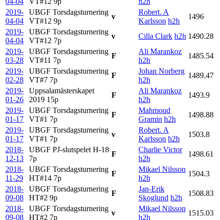
04-04
VT#12
9p
h2h
2019-
UBGF Torsdagsturnering
Robert. A
v
1496
04-04
VT#12
9p
Karlsson
h2h
2019-
UBGF Torsdagsturnering
v
Cilla Clark
h2h
1490.28
04-04
VT#12
7p
2019-
UBGF Torsdagsturnering
Ali Marankoz
F
1485.54
03-28
VT#11
7p
h2h
2019-
UBGF Torsdagsturnering
Johan Norberg
F
1489.47
02-28
VT#7
7p
h2h
2019-
Uppsalamästerskapet
Ali Marankoz
F
1493.9
01-26
2019
15p
h2h
2019-
UBGF Torsdagsturnering
Mahmoud
F
1498.88
01-17
VT#1
7p
Gramin
h2h
2019-
UBGF Torsdagsturnering
Robert. A
v
1503.8
01-17
VT#1
7p
Karlsson
h2h
2018-
UBGF PJ-slutspelet H-18
Charlie Victor
F
1498.61
12-13
7p
h2h
2018-
UBGF Torsdagsturnering
Mikael Nilsson
F
1504.3
11-29
HT#14
7p
h2h
2018-
UBGF Torsdagsturnering
Jan-Erik
F
1508.83
09-08
HT#2
9p
Skoglund
h2h
2018-
UBGF Torsdagsturnering
Mikael Nilsson
v
1515.03
09-08
HT#2
7p
h2h