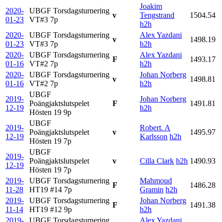
Joakim
2020-
UBGF Torsdagsturnering
v
Tengstrand
1504.54
01-23
VT#3
7p
h2h
2020-
UBGF Torsdagsturnering
Alex Yazdani
v
1498.19
01-23
VT#3
7p
h2h
2020-
UBGF Torsdagsturnering
Alex Yazdani
F
1493.17
01-16
VT#2
7p
h2h
2020-
UBGF Torsdagsturnering
Johan Norberg
v
1498.81
01-16
VT#2
7p
h2h
UBGF
2019-
Johan Norberg
Poängjaktslutspelet
F
1491.81
12-19
h2h
Hösten 19
9p
UBGF
2019-
Robert. A
Poängjaktslutspelet
v
1495.97
12-19
Karlsson
h2h
Hösten 19
7p
UBGF
2019-
Poängjaktslutspelet
v
Cilla Clark
h2h
1490.93
12-19
Hösten 19
7p
2019-
UBGF Torsdagsturnering
Mahmoud
F
1486.28
11-28
HT19 #14
7p
Gramin
h2h
2019-
UBGF Torsdagsturnering
Johan Norberg
F
1491.38
11-14
HT19 #12
9p
h2h
2019-
UBGF Torsdagsturnering
Alex Yazdani