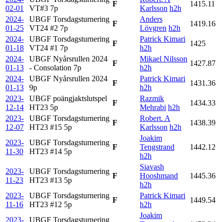
F
1415.11
02-01
VT#3
7p
Karlsson
h2h
2024-
UBGF Torsdagsturnering
Anders
F
1419.16
01-25
VT24 #2
7p
Lövgren
h2h
2024-
UBGF Torsdagsturnering
Patrick Kimari
F
1425
01-18
VT24 #1
7p
h2h
2024-
UBGF Nyårsrullen 2024
Mikael Nilsson
F
1427.87
01-13
- Consolation
7p
h2h
2024-
UBGF Nyårsrullen 2024
Patrick Kimari
F
1431.36
01-13
9p
h2h
2023-
UBGF poängjaktslutspel
Razmik
F
1434.33
12-14
HT23
5p
Mehrabi
h2h
2023-
UBGF Torsdagsturnering
Robert. A
F
1438.39
12-07
HT23 #15
5p
Karlsson
h2h
Joakim
2023-
UBGF Torsdagsturnering
F
Tengstrand
1442.12
11-30
HT23 #14
5p
h2h
Siavash
2023-
UBGF Torsdagsturnering
F
Hooshmand
1445.36
11-23
HT23 #13
5p
h2h
2023-
UBGF Torsdagsturnering
Patrick Kimari
F
1449.54
11-16
HT23 #12
5p
h2h
Joakim
2023-
UBGF Torsdagsturnering