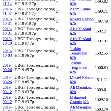
v
1495.82
11-14
HT19 #12
7p
h2h
2019-
UBGF Torsdagsturnering
Azam Kabire
F
1490.71
11-07
HT19 #11
7p
h2h
2019-
UBGF Torsdagsturnering
Mikael Nilsson
F
1497.49
10-31
HT19 #10
7p
h2h
2019-
UBGF Torsdagsturnering
Alex Yazdani
v
1502.2
10-31
HT19 #10
7p
h2h
2019-
UBGF Torsdagsturnering
Alex Yazdani
F
1497.07
10-10
HT19 #7
7p
h2h
Joakim
2019-
UBGF Torsdagsturnering
F
Tengstrand
1502.55
10-03
HT19 #6
7p
h2h
Joakim
2019-
UBGF Torsdagsturnering
F
Tengstrand
1506.85
09-26
HT19 #5
7p
h2h
2019-
UBGF Torsdagsturnering
Mikael Nilsson
v
1511.22
09-26
HT19 #5
7p
h2h
2019-
UBGF Torsdagsturnering
Ali Marankoz
F
1505.6
09-12
HT19 #3
7p
h2h
2019-
UBGF Torsdagsturnering
Mahmoud
v
1509.16
09-12
HT19 #3
7p
Gramin
h2h
2019-
UBGF Torsdagsturnering
Ali Marankoz
v
1503.79