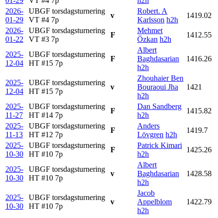
01-29
VT #4
7p
h2h
2026-
UBGF torsdagsturnering
Robert. A
v
1419.02
01-29
VT #4
7p
Karlsson
h2h
2026-
UBGF torsdagsturnering
Mehmet
F
1412.55
01-22
VT #3
7p
Özkan
h2h
Albert
2025-
UBGF torsdagsturnering
F
Baghdasarian
1416.26
12-04
HT #15
7p
h2h
Zhouhaier Ben
2025-
UBGF torsdagsturnering
v
Bouraoui Jha
1421
12-04
HT #15
7p
h2h
2025-
UBGF torsdagsturnering
Dan Sandberg
F
1415.82
11-27
HT #14
7p
h2h
2025-
UBGF torsdagsturnering
Anders
F
1419.7
11-13
HT #12
7p
Lövgren
h2h
2025-
UBGF torsdagsturnering
Patrick Kimari
F
1425.26
10-30
HT #10
7p
h2h
Albert
2025-
UBGF torsdagsturnering
v
Baghdasarian
1428.58
10-30
HT #10
7p
h2h
Jacob
2025-
UBGF torsdagsturnering
v
Appelblom
1422.79
10-30
HT #10
7p
h2h