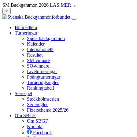
SM Backgammon 2026
LÄS MER
→
⨯
Bli medlem
Turneringar
Spela backgammon
Kalender
Internationellt
Resultat
SM-vinnare
SO-vinnare
Liveturneringar
Poängturneringar
Turneringsregler
Rankingtabell
Seriespel
Stockholmserien
Serieregler
Fixarschema 2025/26
Om SBGF
Om SBGF
Kontakt
Facebook