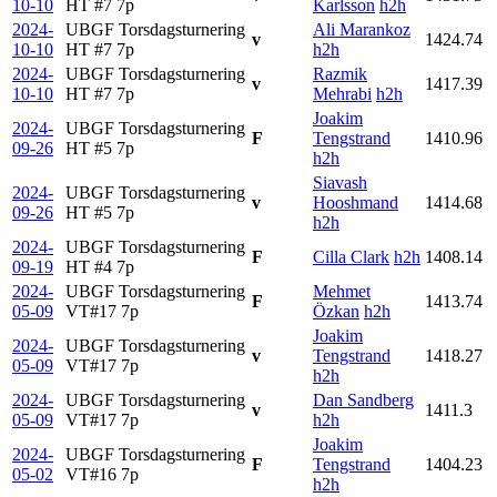
10-10
HT #7
7p
Karlsson
h2h
2024-
UBGF Torsdagsturnering
Ali Marankoz
v
1424.74
10-10
HT #7
7p
h2h
2024-
UBGF Torsdagsturnering
Razmik
v
1417.39
10-10
HT #7
7p
Mehrabi
h2h
Joakim
2024-
UBGF Torsdagsturnering
F
Tengstrand
1410.96
09-26
HT #5
7p
h2h
Siavash
2024-
UBGF Torsdagsturnering
v
Hooshmand
1414.68
09-26
HT #5
7p
h2h
2024-
UBGF Torsdagsturnering
F
Cilla Clark
h2h
1408.14
09-19
HT #4
7p
2024-
UBGF Torsdagsturnering
Mehmet
F
1413.74
05-09
VT#17
7p
Özkan
h2h
Joakim
2024-
UBGF Torsdagsturnering
v
Tengstrand
1418.27
05-09
VT#17
7p
h2h
2024-
UBGF Torsdagsturnering
Dan Sandberg
v
1411.3
05-09
VT#17
7p
h2h
Joakim
2024-
UBGF Torsdagsturnering
F
Tengstrand
1404.23
05-02
VT#16
7p
h2h