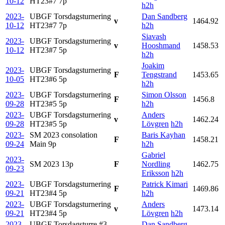
10-12
HT23#7
7p
h2h
2023-
UBGF Torsdagsturnering
Dan Sandberg
v
1464.92
10-12
HT23#7
7p
h2h
Siavash
2023-
UBGF Torsdagsturnering
v
Hooshmand
1458.53
10-12
HT23#7
5p
h2h
Joakim
2023-
UBGF Torsdagsturnering
F
Tengstrand
1453.65
10-05
HT23#6
5p
h2h
2023-
UBGF Torsdagsturnering
Simon Olsson
F
1456.8
09-28
HT23#5
5p
h2h
2023-
UBGF Torsdagsturnering
Anders
v
1462.24
09-28
HT23#5
5p
Lövgren
h2h
2023-
SM 2023 consolation
Baris Kayhan
F
1458.21
09-24
Main
9p
h2h
Gabriel
2023-
SM 2023
13p
F
Nordling
1462.75
09-23
Eriksson
h2h
2023-
UBGF Torsdagsturnering
Patrick Kimari
F
1469.86
09-21
HT23#4
5p
h2h
2023-
UBGF Torsdagsturnering
Anders
v
1473.14
09-21
HT23#4
5p
Lövgren
h2h
2023-
UBGF Torsdagsturre #3
Dan Sandberg