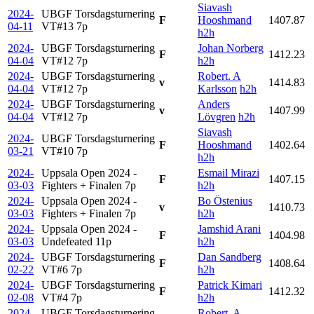
Siavash
2024-
UBGF Torsdagsturnering
F
Hooshmand
1407.87
04-11
VT#13
7p
h2h
2024-
UBGF Torsdagsturnering
Johan Norberg
F
1412.23
04-04
VT#12
7p
h2h
2024-
UBGF Torsdagsturnering
Robert. A
v
1414.83
04-04
VT#12
7p
Karlsson
h2h
2024-
UBGF Torsdagsturnering
Anders
v
1407.99
04-04
VT#12
7p
Lövgren
h2h
Siavash
2024-
UBGF Torsdagsturnering
F
Hooshmand
1402.64
03-21
VT#10
7p
h2h
2024-
Uppsala Open 2024 -
Esmail Mirazi
F
1407.15
03-03
Fighters + Finalen
7p
h2h
2024-
Uppsala Open 2024 -
Bo Östenius
v
1410.73
03-03
Fighters + Finalen
7p
h2h
2024-
Uppsala Open 2024 -
Jamshid Arani
F
1404.98
03-03
Undefeated
11p
h2h
2024-
UBGF Torsdagsturnering
Dan Sandberg
F
1408.64
02-22
VT#6
7p
h2h
2024-
UBGF Torsdagsturnering
Patrick Kimari
F
1412.32
02-08
VT#4
7p
h2h
2024-
UBGF Torsdagsturnering
Robert. A