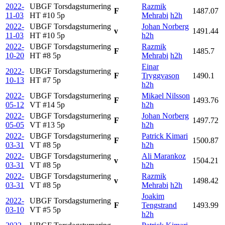
2022-
UBGF Torsdagsturnering
Razmik
F
1487.07
11-03
HT #10
5p
Mehrabi
h2h
2022-
UBGF Torsdagsturnering
Johan Norberg
v
1491.44
11-03
HT #10
5p
h2h
2022-
UBGF Torsdagsturnering
Razmik
F
1485.7
10-20
HT #8
5p
Mehrabi
h2h
Einar
2022-
UBGF Torsdagsturnering
F
Tryggvason
1490.1
10-13
HT #7
5p
h2h
2022-
UBGF Torsdagsturnering
Mikael Nilsson
F
1493.76
05-12
VT #14
5p
h2h
2022-
UBGF Torsdagsturnering
Johan Norberg
F
1497.72
05-05
VT #13
5p
h2h
2022-
UBGF Torsdagsturnering
Patrick Kimari
F
1500.87
03-31
VT #8
5p
h2h
2022-
UBGF Torsdagsturnering
Ali Marankoz
v
1504.21
03-31
VT #8
5p
h2h
2022-
UBGF Torsdagsturnering
Razmik
v
1498.42
03-31
VT #8
5p
Mehrabi
h2h
Joakim
2022-
UBGF Torsdagsturnering
F
Tengstrand
1493.99
03-10
VT #5
5p
h2h