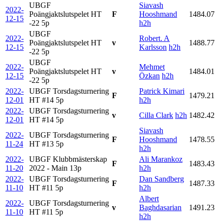
UBGF
Siavash
2022-
Poängjaktslutspelet HT
F
Hooshmand
1484.07
12-15
-22
5p
h2h
UBGF
2022-
Robert. A
Poängjaktslutspelet HT
v
1488.77
12-15
Karlsson
h2h
-22
5p
UBGF
2022-
Mehmet
Poängjaktslutspelet HT
v
1484.01
12-15
Özkan
h2h
-22
5p
2022-
UBGF Torsdagsturnering
Patrick Kimari
F
1479.21
12-01
HT #14
5p
h2h
2022-
UBGF Torsdagsturnering
v
Cilla Clark
h2h
1482.42
12-01
HT #14
5p
Siavash
2022-
UBGF Torsdagsturnering
F
Hooshmand
1478.55
11-24
HT #13
5p
h2h
2022-
UBGF Klubbmästerskap
Ali Marankoz
F
1483.43
11-20
2022 - Main
13p
h2h
2022-
UBGF Torsdagsturnering
Dan Sandberg
F
1487.33
11-10
HT #11
5p
h2h
Albert
2022-
UBGF Torsdagsturnering
v
Baghdasarian
1491.23
11-10
HT #11
5p
h2h