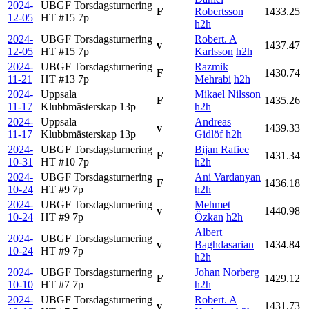
2024-
UBGF Torsdagsturnering
F
Robertsson
1433.25
12-05
HT #15
7p
h2h
2024-
UBGF Torsdagsturnering
Robert. A
v
1437.47
12-05
HT #15
7p
Karlsson
h2h
2024-
UBGF Torsdagsturnering
Razmik
F
1430.74
11-21
HT #13
7p
Mehrabi
h2h
2024-
Uppsala
Mikael Nilsson
F
1435.26
11-17
Klubbmästerskap
13p
h2h
2024-
Uppsala
Andreas
v
1439.33
11-17
Klubbmästerskap
13p
Gidlöf
h2h
2024-
UBGF Torsdagsturnering
Bijan Rafiee
F
1431.34
10-31
HT #10
7p
h2h
2024-
UBGF Torsdagsturnering
Ani Vardanyan
F
1436.18
10-24
HT #9
7p
h2h
2024-
UBGF Torsdagsturnering
Mehmet
v
1440.98
10-24
HT #9
7p
Özkan
h2h
Albert
2024-
UBGF Torsdagsturnering
v
Baghdasarian
1434.84
10-24
HT #9
7p
h2h
2024-
UBGF Torsdagsturnering
Johan Norberg
F
1429.12
10-10
HT #7
7p
h2h
2024-
UBGF Torsdagsturnering
Robert. A
v
1431.73