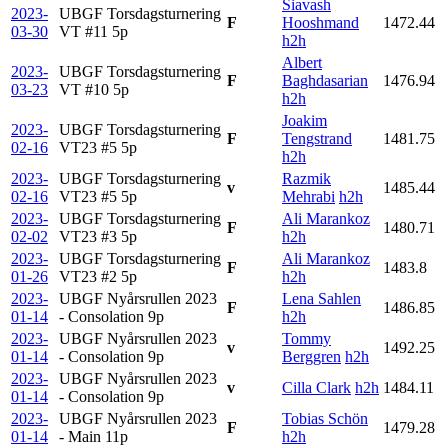
Siavash
2023-
UBGF Torsdagsturnering
F
Hooshmand
1472.44
03-30
VT #11
5p
h2h
Albert
2023-
UBGF Torsdagsturnering
F
Baghdasarian
1476.94
03-23
VT #10
5p
h2h
Joakim
2023-
UBGF Torsdagsturnering
F
Tengstrand
1481.75
02-16
VT23 #5
5p
h2h
2023-
UBGF Torsdagsturnering
Razmik
v
1485.44
02-16
VT23 #5
5p
Mehrabi
h2h
2023-
UBGF Torsdagsturnering
Ali Marankoz
F
1480.71
02-02
VT23 #3
5p
h2h
2023-
UBGF Torsdagsturnering
Ali Marankoz
F
1483.8
01-26
VT23 #2
5p
h2h
2023-
UBGF Nyårsrullen 2023
Lena Sahlen
F
1486.85
01-14
- Consolation
9p
h2h
2023-
UBGF Nyårsrullen 2023
Tommy
v
1492.25
01-14
- Consolation
9p
Berggren
h2h
2023-
UBGF Nyårsrullen 2023
v
Cilla Clark
h2h
1484.11
01-14
- Consolation
9p
2023-
UBGF Nyårsrullen 2023
Tobias Schön
F
1479.28
01-14
- Main
11p
h2h