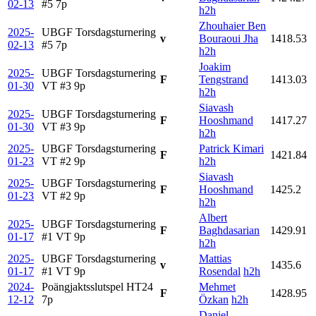
02-13
#5
7p
h2h
Zhouhaier Ben
2025-
UBGF Torsdagsturnering
v
Bouraoui Jha
1418.53
02-13
#5
7p
h2h
Joakim
2025-
UBGF Torsdagsturnering
F
Tengstrand
1413.03
01-30
VT #3
9p
h2h
Siavash
2025-
UBGF Torsdagsturnering
F
Hooshmand
1417.27
01-30
VT #3
9p
h2h
2025-
UBGF Torsdagsturnering
Patrick Kimari
F
1421.84
01-23
VT #2
9p
h2h
Siavash
2025-
UBGF Torsdagsturnering
F
Hooshmand
1425.2
01-23
VT #2
9p
h2h
Albert
2025-
UBGF Torsdagsturnering
F
Baghdasarian
1429.91
01-17
#1 VT
9p
h2h
2025-
UBGF Torsdagsturnering
Mattias
v
1435.6
01-17
#1 VT
9p
Rosendal
h2h
2024-
Poängjaktsslutspel HT24
Mehmet
F
1428.95
12-12
7p
Özkan
h2h
Daniel