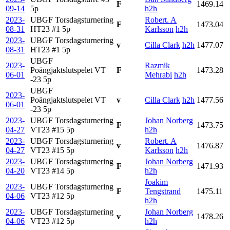
F
1469.14
09-14
5p
h2h
2023-
UBGF Torsdagsturnering
Robert. A
F
1473.04
08-31
HT23 #1
5p
Karlsson
h2h
2023-
UBGF Torsdagsturnering
v
Cilla Clark
h2h
1477.07
08-31
HT23 #1
5p
UBGF
2023-
Razmik
Poängjaktslutspelet VT
F
1473.28
06-01
Mehrabi
h2h
-23
5p
UBGF
2023-
Poängjaktslutspelet VT
v
Cilla Clark
h2h
1477.56
06-01
-23
5p
2023-
UBGF Torsdagsturnering
Johan Norberg
F
1473.75
04-27
VT23 #15
5p
h2h
2023-
UBGF Torsdagsturnering
Robert. A
v
1476.87
04-27
VT23 #15
5p
Karlsson
h2h
2023-
UBGF Torsdagsturnering
Johan Norberg
F
1471.93
04-20
VT23 #14
5p
h2h
Joakim
2023-
UBGF Torsdagsturnering
F
Tengstrand
1475.11
04-06
VT23 #12
5p
h2h
2023-
UBGF Torsdagsturnering
Johan Norberg
v
1478.26
04-06
VT23 #12
5p
h2h