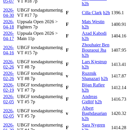
05-07
VT #18
7p
h2h
2026-
UBGF torsdagsturnering
F
Cilla Clark
h2h
1396.1
04-30
VT #17
7p
2026-
Uppsala Open 2026 >
Mats Westin
F
1400.91
04-18
Fighters
7p
h2h
2026-
Uppsala Open 2026 >
Azad Kabodi
F
1404.16
04-17
Main
11p
h2h
Zhouhaier Ben
2026-
UBGF torsdagsturnering
F
Bouraoui Jha
1407.95
04-16
VT #15
7p
h2h
2026-
UBGF torsdagsturnering
Lars Kjestrup
F
1413.41
02-26
VT #8
7p
h2h
2026-
UBGF torsdagsturnering
Ruzmik
v
1417.87
02-26
VT #8
7p
Shanazari
h2h
2026-
UBGF torsdagsturnering
Bijan Rafiee
F
1412.14
02-19
VT #7
7p
h2h
2026-
UBGF torsdagsturnering
Andreas
F
1416.73
02-05
VT #5
7p
Gidlöf
h2h
Albert
2026-
UBGF torsdagsturnering
v
Baghdasarian
1420.32
02-05
VT #5
7p
h2h
2026-
UBGF torsdagsturnering
Sara Nygren
F
1414.28