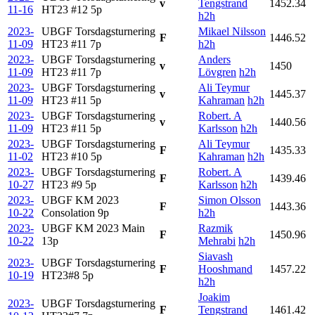
v
Tengstrand
1452.34
11-16
HT23 #12
5p
h2h
2023-
UBGF Torsdagsturnering
Mikael Nilsson
F
1446.52
11-09
HT23 #11
7p
h2h
2023-
UBGF Torsdagsturnering
Anders
v
1450
11-09
HT23 #11
7p
Lövgren
h2h
2023-
UBGF Torsdagsturnering
Ali Teymur
v
1445.37
11-09
HT23 #11
5p
Kahraman
h2h
2023-
UBGF Torsdagsturnering
Robert. A
v
1440.56
11-09
HT23 #11
5p
Karlsson
h2h
2023-
UBGF Torsdagsturnering
Ali Teymur
F
1435.33
11-02
HT23 #10
5p
Kahraman
h2h
2023-
UBGF Torsdagsturnering
Robert. A
F
1439.46
10-27
HT23 #9
5p
Karlsson
h2h
2023-
UBGF KM 2023
Simon Olsson
F
1443.36
10-22
Consolation
9p
h2h
2023-
UBGF KM 2023 Main
Razmik
F
1450.96
10-22
13p
Mehrabi
h2h
Siavash
2023-
UBGF Torsdagsturnering
F
Hooshmand
1457.22
10-19
HT23#8
5p
h2h
Joakim
2023-
UBGF Torsdagsturnering
F
Tengstrand
1461.42