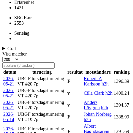
Erfarenhet
1421
SBGF-nr
2553
Serielag
Graf
Visa matcher
datum
turnering
resultat
motståndare
ranking
2026-
UBGF torsdagsturnering
Robert. A
F
1396.39
05-21
VT #20
7p
Karlsson
h2h
2026-
UBGF torsdagsturnering
v
Cilla Clark
h2h
1400.24
05-21
VT #20
7p
2026-
UBGF torsdagsturnering
Anders
v
1394.37
05-21
VT #20
7p
Lövgren
h2h
2026-
UBGF torsdagsturnering
Johan Norberg
F
1388.99
05-14
VT #19
7p
h2h
Albert
2026-
UBGF torsdagsturnering
F
Baghdasarian
1391.69