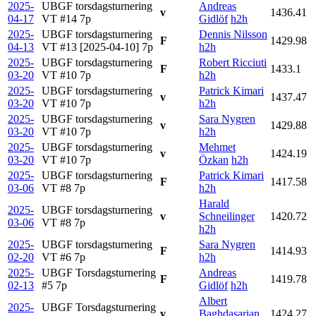
2025-
UBGF torsdagsturnering
Andreas
v
1436.41
04-17
VT #14
7p
Gidlöf
h2h
2025-
UBGF torsdagsturnering
Dennis Nilsson
F
1429.98
04-13
VT #13 [2025-04-10]
7p
h2h
2025-
UBGF torsdagsturnering
Robert Ricciuti
F
1433.1
03-20
VT #10
7p
h2h
2025-
UBGF torsdagsturnering
Patrick Kimari
v
1437.47
03-20
VT #10
7p
h2h
2025-
UBGF torsdagsturnering
Sara Nygren
v
1429.88
03-20
VT #10
7p
h2h
2025-
UBGF torsdagsturnering
Mehmet
v
1424.19
03-20
VT #10
7p
Özkan
h2h
2025-
UBGF torsdagsturnering
Patrick Kimari
F
1417.58
03-06
VT #8
7p
h2h
Harald
2025-
UBGF torsdagsturnering
v
Schneilinger
1420.72
03-06
VT #8
7p
h2h
2025-
UBGF torsdagsturnering
Sara Nygren
F
1414.93
02-20
VT #6
7p
h2h
2025-
UBGF Torsdagsturnering
Andreas
F
1419.78
02-13
#5
7p
Gidlöf
h2h
Albert
2025-
UBGF Torsdagsturnering
v
Baghdasarian
1424.27