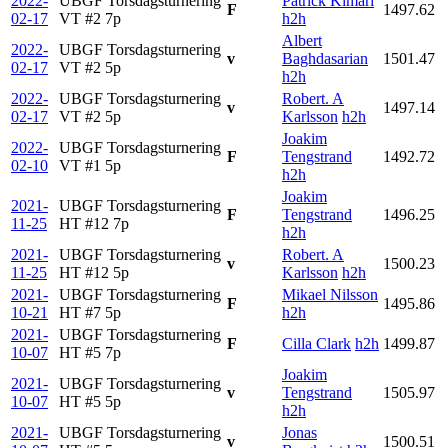
2022-
UBGF Torsdagsturnering
Patrick Kimari
F
1497.62
02-17
VT #2
7p
h2h
Albert
2022-
UBGF Torsdagsturnering
v
Baghdasarian
1501.47
02-17
VT #2
5p
h2h
2022-
UBGF Torsdagsturnering
Robert. A
v
1497.14
02-17
VT #2
5p
Karlsson
h2h
Joakim
2022-
UBGF Torsdagsturnering
F
Tengstrand
1492.72
02-10
VT #1
5p
h2h
Joakim
2021-
UBGF Torsdagsturnering
F
Tengstrand
1496.25
11-25
HT #12
7p
h2h
2021-
UBGF Torsdagsturnering
Robert. A
v
1500.23
11-25
HT #12
5p
Karlsson
h2h
2021-
UBGF Torsdagsturnering
Mikael Nilsson
F
1495.86
10-21
HT #7
5p
h2h
2021-
UBGF Torsdagsturnering
F
Cilla Clark
h2h
1499.87
10-07
HT #5
7p
Joakim
2021-
UBGF Torsdagsturnering
v
Tengstrand
1505.97
10-07
HT #5
5p
h2h
2021-
UBGF Torsdagsturnering
Jonas
v
1500.51