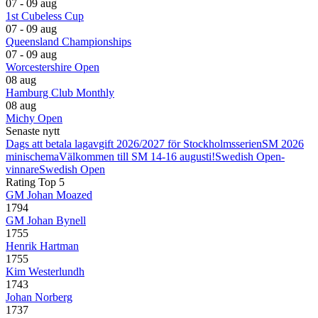
07 - 09 aug
1st Cubeless Cup
07 - 09 aug
Queensland Championships
07 - 09 aug
Worcestershire Open
08 aug
Hamburg Club Monthly
08 aug
Michy Open
Senaste nytt
Dags att betala lagavgift 2026/2027 för Stockholmsserien
SM 2026
minischema
Välkommen till SM 14-16 augusti!
Swedish Open-
vinnare
Swedish Open
Rating Top 5
GM Johan Moazed
1794
GM Johan Bynell
1755
Henrik Hartman
1755
Kim Westerlundh
1743
Johan Norberg
1737