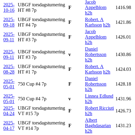
Jacob
2025-
UBGF torsdagsturnering
F
Appelblom
1416.98
10-16
HT #8
7p
h2h
2025-
UBGF torsdagsturnering
Robert. A
F
1421.86
09-18
HT #4
7p
Karlsson
h2h
Jacob
2025-
UBGF torsdagsturnering
F
Appelblom
1426.01
09-11
HT #3
7p
h2h
Daniel
2025-
UBGF torsdagsturnering
v
Robertsson
1430.86
09-11
HT #3
7p
h2h
2025-
UBGF torsdagsturnering
Robert. A
F
1424.03
08-28
HT #1
7p
Karlsson
h2h
Daniel
2025-
750 Cup #4
7p
F
Robertsson
1428.18
05-01
h2h
2025-
Linnea Edlund
750 Cup #4
7p
v
1431.96
05-01
h2h
2025-
UBGF torsdagsturnering
Robert Ricciuti
F
1426.73
04-24
VT #15
7p
h2h
Albert
2025-
UBGF torsdagsturnering
F
Baghdasarian
1431.23
04-17
VT #14
7p
h2h