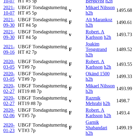
10-07
HT #5
5p
Bergkvist
h2h
2021-
UBGF Torsdagsturnering
Mikael Nilsson
v
1495.68
10-07
HT #5
5p
h2h
2021-
UBGF Torsdagsturnering
Ali Marankoz
F
1490.61
09-30
HT #4
5p
h2h
2021-
UBGF Torsdagsturnering
Robert. A
v
1493.73
09-30
HT #4
5p
Karlsson
h2h
Joakim
2021-
UBGF Torsdagsturnering
F
Tengstrand
1489.52
09-16
HT #2
7p
h2h
2020-
UBGF Torsdagsturnering
Robert. A
F
1493.55
03-05
VT#9
7p
Karlsson
h2h
2020-
UBGF Torsdagsturnering
Okänd 1500
v
1499.33
03-05
VT#9
7p
h2h
2020-
UBGF Torsdagsturnering
Mikael Nilsson
F
1493.99
02-27
HT19 #8
7p
h2h
2020-
UBGF Torsdagsturnering
Razmik
v
1498.7
02-27
HT19 #8
7p
Mehrabi
h2h
2020-
UBGF Torsdagsturnering
Robert. A
F
1493.4
02-06
VT#5
7p
Karlsson
h2h
Garnik
2020-
UBGF Torsdagsturnering
F
Shabandari
1499.19
01-23
VT#3
7p
h2h