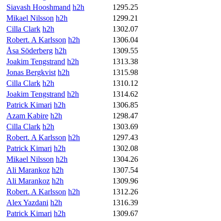
Siavash Hooshmand
h2h
1295.25
Mikael Nilsson
h2h
1299.21
Cilla Clark
h2h
1302.07
Robert. A Karlsson
h2h
1306.04
Åsa Söderberg
h2h
1309.55
Joakim Tengstrand
h2h
1313.38
Jonas Bergkvist
h2h
1315.98
Cilla Clark
h2h
1310.12
Joakim Tengstrand
h2h
1314.62
Patrick Kimari
h2h
1306.85
Azam Kabire
h2h
1298.47
Cilla Clark
h2h
1303.69
Robert. A Karlsson
h2h
1297.43
Patrick Kimari
h2h
1302.08
Mikael Nilsson
h2h
1304.26
Ali Marankoz
h2h
1307.54
Ali Marankoz
h2h
1309.96
Robert. A Karlsson
h2h
1312.26
Alex Yazdani
h2h
1316.39
Patrick Kimari
h2h
1309.67