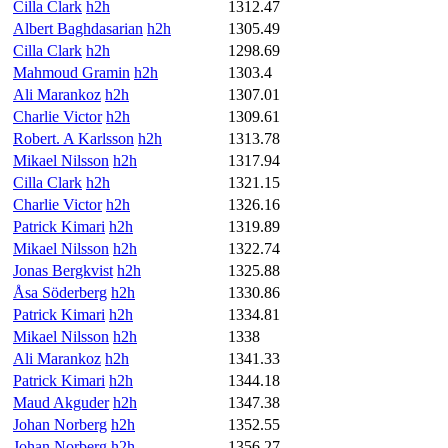
Cilla Clark
h2h
1312.47
Albert Baghdasarian
h2h
1305.49
Cilla Clark
h2h
1298.69
Mahmoud Gramin
h2h
1303.4
Ali Marankoz
h2h
1307.01
Charlie Victor
h2h
1309.61
Robert. A Karlsson
h2h
1313.78
Mikael Nilsson
h2h
1317.94
Cilla Clark
h2h
1321.15
Charlie Victor
h2h
1326.16
Patrick Kimari
h2h
1319.89
Mikael Nilsson
h2h
1322.74
Jonas Bergkvist
h2h
1325.88
Åsa Söderberg
h2h
1330.86
Patrick Kimari
h2h
1334.81
Mikael Nilsson
h2h
1338
Ali Marankoz
h2h
1341.33
Patrick Kimari
h2h
1344.18
Maud Akguder
h2h
1347.38
Johan Norberg
h2h
1352.55
Johan Norberg
h2h
1356.27