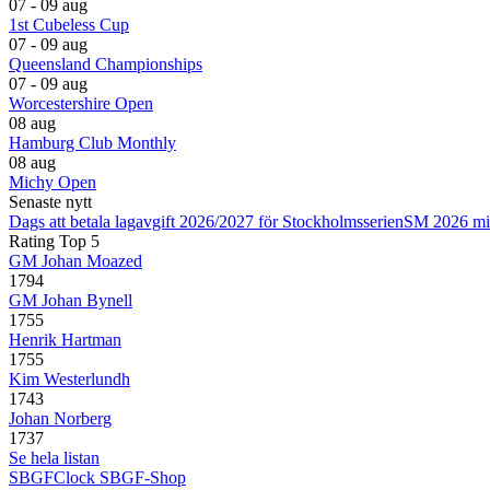
07 - 09 aug
1st Cubeless Cup
07 - 09 aug
Queensland Championships
07 - 09 aug
Worcestershire Open
08 aug
Hamburg Club Monthly
08 aug
Michy Open
Senaste nytt
Dags att betala lagavgift 2026/2027 för Stockholmsserien
SM 2026 mi
Rating Top 5
GM Johan Moazed
1794
GM Johan Bynell
1755
Henrik Hartman
1755
Kim Westerlundh
1743
Johan Norberg
1737
Se hela listan
SBGFClock
SBGF-Shop