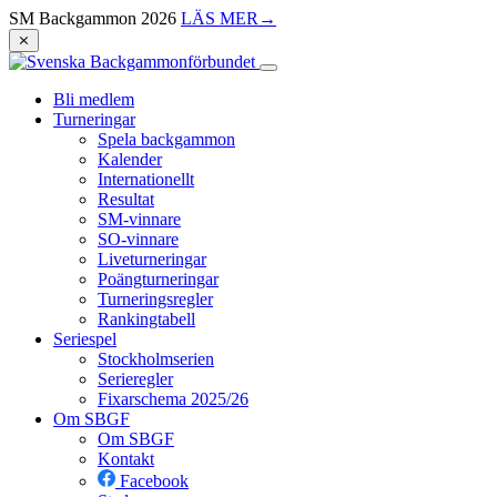
SM Backgammon 2026
LÄS MER
→
⨯
Bli medlem
Turneringar
Spela backgammon
Kalender
Internationellt
Resultat
SM-vinnare
SO-vinnare
Liveturneringar
Poängturneringar
Turneringsregler
Rankingtabell
Seriespel
Stockholmserien
Serieregler
Fixarschema 2025/26
Om SBGF
Om SBGF
Kontakt
Facebook