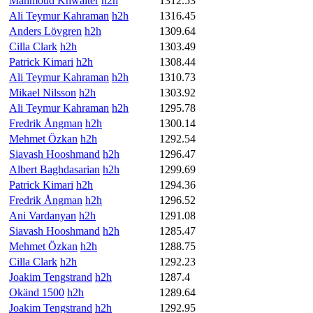
Mahmoud Khwaiter
h2h
1312.53
Ali Teymur Kahraman
h2h
1316.45
Anders Lövgren
h2h
1309.64
Cilla Clark
h2h
1303.49
Patrick Kimari
h2h
1308.44
Ali Teymur Kahraman
h2h
1310.73
Mikael Nilsson
h2h
1303.92
Ali Teymur Kahraman
h2h
1295.78
Fredrik Ångman
h2h
1300.14
Mehmet Özkan
h2h
1292.54
Siavash Hooshmand
h2h
1296.47
Albert Baghdasarian
h2h
1299.69
Patrick Kimari
h2h
1294.36
Fredrik Ångman
h2h
1296.52
Ani Vardanyan
h2h
1291.08
Siavash Hooshmand
h2h
1285.47
Mehmet Özkan
h2h
1288.75
Cilla Clark
h2h
1292.23
Joakim Tengstrand
h2h
1287.4
Okänd 1500
h2h
1289.64
Joakim Tengstrand
h2h
1292.95