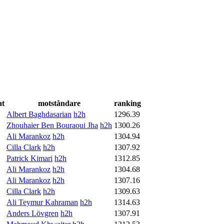
at
motståndare
ranking
Albert Baghdasarian
h2h
1296.39
Zhouhaier Ben Bouraoui Jha
h2h
1300.26
Ali Marankoz
h2h
1304.94
Cilla Clark
h2h
1307.92
Patrick Kimari
h2h
1312.85
Ali Marankoz
h2h
1304.68
Ali Marankoz
h2h
1307.16
Cilla Clark
h2h
1309.63
Ali Teymur Kahraman
h2h
1314.63
Anders Lövgren
h2h
1307.91