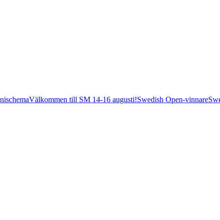
nischema
Välkommen till SM 14-16 augusti!
Swedish Open-vinnare
Swe