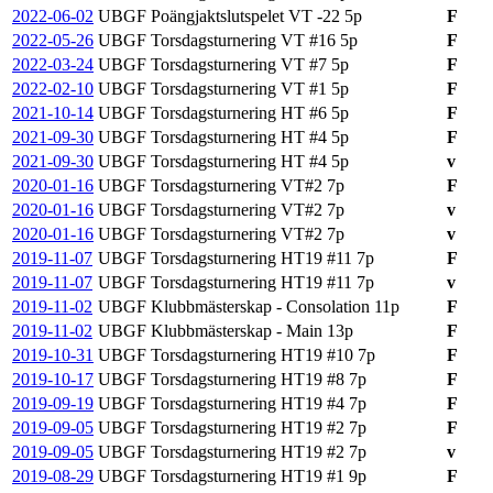
2022-06-02
UBGF Poängjaktslutspelet VT -22
5p
F
2022-05-26
UBGF Torsdagsturnering VT #16
5p
F
2022-03-24
UBGF Torsdagsturnering VT #7
5p
F
2022-02-10
UBGF Torsdagsturnering VT #1
5p
F
2021-10-14
UBGF Torsdagsturnering HT #6
5p
F
2021-09-30
UBGF Torsdagsturnering HT #4
5p
F
2021-09-30
UBGF Torsdagsturnering HT #4
5p
v
2020-01-16
UBGF Torsdagsturnering VT#2
7p
F
2020-01-16
UBGF Torsdagsturnering VT#2
7p
v
2020-01-16
UBGF Torsdagsturnering VT#2
7p
v
2019-11-07
UBGF Torsdagsturnering HT19 #11
7p
F
2019-11-07
UBGF Torsdagsturnering HT19 #11
7p
v
2019-11-02
UBGF Klubbmästerskap - Consolation
11p
F
2019-11-02
UBGF Klubbmästerskap - Main
13p
F
2019-10-31
UBGF Torsdagsturnering HT19 #10
7p
F
2019-10-17
UBGF Torsdagsturnering HT19 #8
7p
F
2019-09-19
UBGF Torsdagsturnering HT19 #4
7p
F
2019-09-05
UBGF Torsdagsturnering HT19 #2
7p
F
2019-09-05
UBGF Torsdagsturnering HT19 #2
7p
v
2019-08-29
UBGF Torsdagsturnering HT19 #1
9p
F