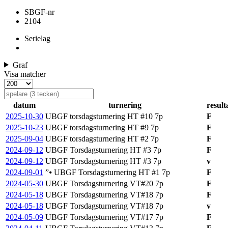
SBGF-nr
2104
Serielag
Graf
Visa matcher
datum
turnering
result
2025-10-30
UBGF torsdagsturnering HT #10
7p
F
2025-10-23
UBGF torsdagsturnering HT #9
7p
F
2025-09-04
UBGF torsdagsturnering HT #2
7p
F
2024-09-12
UBGF Torsdagsturnering HT #3
7p
F
2024-09-12
UBGF Torsdagsturnering HT #3
7p
v
2024-09-01
”⦁ UBGF Torsdagsturnering HT #1
7p
F
2024-05-30
UBGF Torsdagsturnering VT#20
7p
F
2024-05-18
UBGF Torsdagsturnering VT#18
7p
F
2024-05-18
UBGF Torsdagsturnering VT#18
7p
v
2024-05-09
UBGF Torsdagsturnering VT#17
7p
F