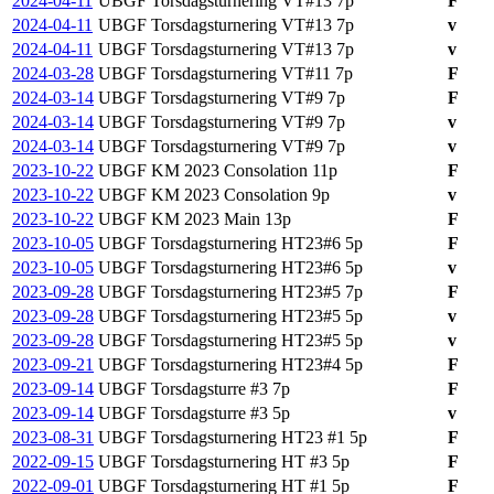
2024-04-11
UBGF Torsdagsturnering VT#13
7p
F
2024-04-11
UBGF Torsdagsturnering VT#13
7p
v
2024-04-11
UBGF Torsdagsturnering VT#13
7p
v
2024-03-28
UBGF Torsdagsturnering VT#11
7p
F
2024-03-14
UBGF Torsdagsturnering VT#9
7p
F
2024-03-14
UBGF Torsdagsturnering VT#9
7p
v
2024-03-14
UBGF Torsdagsturnering VT#9
7p
v
2023-10-22
UBGF KM 2023 Consolation
11p
F
2023-10-22
UBGF KM 2023 Consolation
9p
v
2023-10-22
UBGF KM 2023 Main
13p
F
2023-10-05
UBGF Torsdagsturnering HT23#6
5p
F
2023-10-05
UBGF Torsdagsturnering HT23#6
5p
v
2023-09-28
UBGF Torsdagsturnering HT23#5
7p
F
2023-09-28
UBGF Torsdagsturnering HT23#5
5p
v
2023-09-28
UBGF Torsdagsturnering HT23#5
5p
v
2023-09-21
UBGF Torsdagsturnering HT23#4
5p
F
2023-09-14
UBGF Torsdagsturre #3
7p
F
2023-09-14
UBGF Torsdagsturre #3
5p
v
2023-08-31
UBGF Torsdagsturnering HT23 #1
5p
F
2022-09-15
UBGF Torsdagsturnering HT #3
5p
F
2022-09-01
UBGF Torsdagsturnering HT #1
5p
F