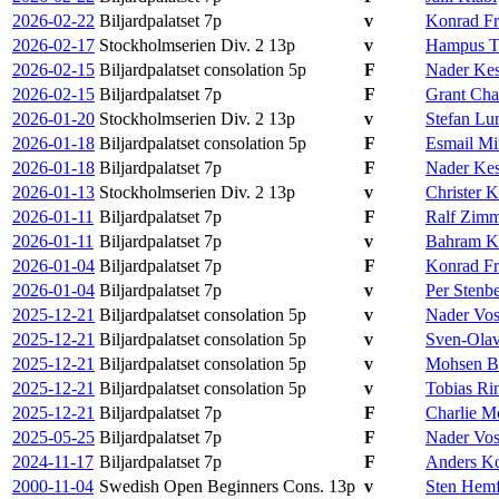
2026-02-22
Biljardpalatset
7p
v
Konrad Fr
2026-02-17
Stockholmserien Div. 2
13p
v
Hampus T
2026-02-15
Biljardpalatset consolation
5p
F
Nader Kes
2026-02-15
Biljardpalatset
7p
F
Grant Cha
2026-01-20
Stockholmserien Div. 2
13p
v
Stefan Lu
2026-01-18
Biljardpalatset consolation
5p
F
Esmail Mi
2026-01-18
Biljardpalatset
7p
F
Nader Kes
2026-01-13
Stockholmserien Div. 2
13p
v
Christe
2026-01-11
Biljardpalatset
7p
F
Ralf Zim
2026-01-11
Biljardpalatset
7p
v
Bahram K
2026-01-04
Biljardpalatset
7p
F
Konrad Fr
2026-01-04
Biljardpalatset
7p
v
Per Stenb
2025-12-21
Biljardpalatset consolation
5p
v
Nader Vos
2025-12-21
Biljardpalatset consolation
5p
v
Sven-Ola
2025-12-21
Biljardpalatset consolation
5p
v
Mohsen B
2025-12-21
Biljardpalatset consolation
5p
v
Tobias Ri
2025-12-21
Biljardpalatset
7p
F
Charlie M
2025-05-25
Biljardpalatset
7p
F
Nader Vos
2024-11-17
Biljardpalatset
7p
F
Anders Ko
2000-11-04
Swedish Open Beginners Cons.
13p
v
Sten Hemf