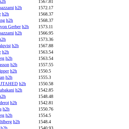
h2h
1567.81
oazzami
h2h
1572.17
r
h2h
1568.37
ing
h2h
1568.37
von Gerber
h2h
1573.11
oazzami
h2h
1566.95
h2h
1573.36
lqvist
h2h
1567.88
r
h2h
1563.54
erg
h2h
1563.54
asson
h2h
1557.55
ipper
h2h
1550.5
can
h2h
1555.3
OJTAHED
h2h
1550.58
abakani
h2h
1542.85
h2h
1548.48
derot
h2h
1542.81
a
h2h
1550.76
erg
h2h
1554.5
hlberg
h2h
1548.4
h2h
1540.93