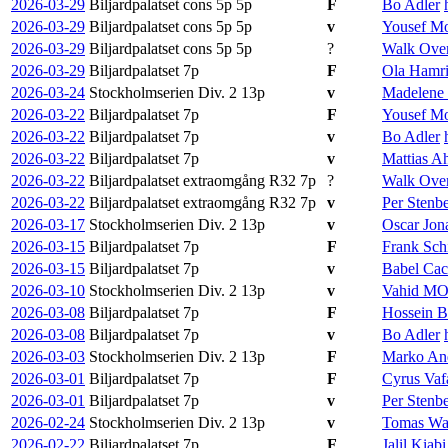
2026-03-29
Biljardpalatset cons 5p
5p
F
Bo Adler
2026-03-29
Biljardpalatset cons 5p
5p
v
Yousef M
2026-03-29
Biljardpalatset cons 5p
5p
?
Walk Ove
2026-03-29
Biljardpalatset
7p
F
Ola Hamr
2026-03-24
Stockholmserien Div. 2
13p
v
Madelene 
2026-03-22
Biljardpalatset
7p
F
Yousef M
2026-03-22
Biljardpalatset
7p
v
Bo Adler
2026-03-22
Biljardpalatset
7p
v
Mattias Ah
2026-03-22
Biljardpalatset extraomgång R32
7p
?
Walk Ove
2026-03-22
Biljardpalatset extraomgång R32
7p
v
Per Stenb
2026-03-17
Stockholmserien Div. 2
13p
v
Oscar Jon
2026-03-15
Biljardpalatset
7p
F
Frank Sch
2026-03-15
Biljardpalatset
7p
v
Babel Ca
2026-03-10
Stockholmserien Div. 2
13p
v
Vahid M
2026-03-08
Biljardpalatset
7p
F
Hossein B
2026-03-08
Biljardpalatset
7p
v
Bo Adler
2026-03-03
Stockholmserien Div. 2
13p
F
Marko An
2026-03-01
Biljardpalatset
7p
F
Cyrus Vaf
2026-03-01
Biljardpalatset
7p
v
Per Stenb
2026-02-24
Stockholmserien Div. 2
13p
v
Tomas Wa
2026-02-22
Biljardpalatset
7p
F
Jalil Kiabi