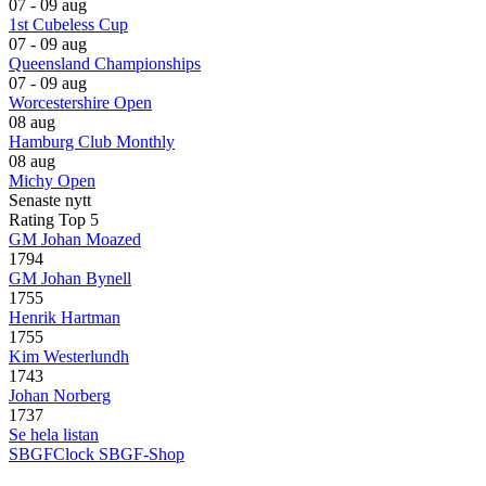
07 - 09 aug
1st Cubeless Cup
07 - 09 aug
Queensland Championships
07 - 09 aug
Worcestershire Open
08 aug
Hamburg Club Monthly
08 aug
Michy Open
Senaste nytt
Rating Top 5
GM Johan Moazed
1794
GM Johan Bynell
1755
Henrik Hartman
1755
Kim Westerlundh
1743
Johan Norberg
1737
Se hela listan
SBGFClock
SBGF-Shop