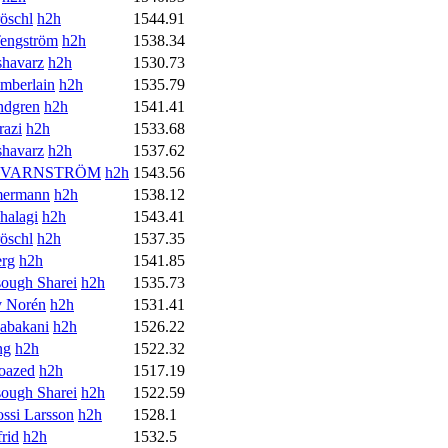
öschl
h2h
1544.91
engström
h2h
1538.34
havarz
h2h
1530.73
mberlain
h2h
1535.79
ndgren
h2h
1541.41
razi
h2h
1533.68
havarz
h2h
1537.62
r KVARNSTRÖM
h2h
1543.56
mermann
h2h
1538.12
halagi
h2h
1543.41
öschl
h2h
1537.35
erg
h2h
1541.85
ough Sharei
h2h
1535.73
v Norén
h2h
1531.41
abakani
h2h
1526.22
ng
h2h
1522.32
oazed
h2h
1517.19
ough Sharei
h2h
1522.59
ssi Larsson
h2h
1528.1
rid
h2h
1532.5