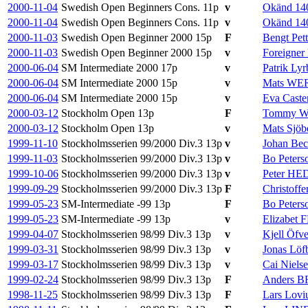
2000-11-04
Swedish Open Beginners Cons.
11p
v
Okänd 14
2000-11-04
Swedish Open Beginners Cons.
11p
v
Okänd 14
2000-11-03
Swedish Open Beginner 2000
15p
F
Bengt Pet
2000-11-03
Swedish Open Beginner 2000
15p
v
Foreigner
2000-06-04
SM Intermediate 2000
17p
v
Patrik Lyr
2000-06-04
SM Intermediate 2000
15p
v
Mats WE
2000-06-04
SM Intermediate 2000
15p
v
Eva Caste
2000-03-12
Stockholm Open
13p
F
Tommy We
2000-03-12
Stockholm Open
13p
v
Mats Sjöb
1999-11-10
Stockholmsserien 99/2000 Div.3
13p
v
Johan Be
1999-11-03
Stockholmsserien 99/2000 Div.3
13p
v
Bo Peters
1999-10-06
Stockholmsserien 99/2000 Div.3
13p
v
Peter H
1999-09-29
Stockholmsserien 99/2000 Div.3
13p
F
Christoffe
1999-05-23
SM-Intermediate -99
13p
F
Bo Peters
1999-05-23
SM-Intermediate -99
13p
v
Elizabet
1999-04-07
Stockholmsserien 98/99 Div.3
13p
v
Kjell Öfv
1999-03-31
Stockholmsserien 98/99 Div.3
13p
v
Jonas Löf
1999-03-17
Stockholmsserien 98/99 Div.3
13p
v
Cai Niels
1999-02-24
Stockholmsserien 98/99 Div.3
13p
F
Anders 
1998-11-25
Stockholmsserien 98/99 Div.3
13p
F
Lars Lovi