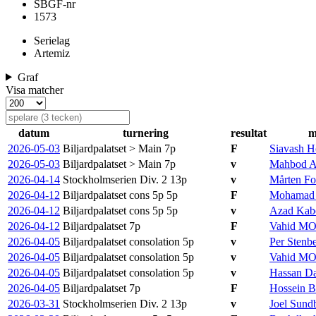
SBGF-nr
1573
Serielag
Artemiz
Graf
Visa matcher
datum
turnering
resultat
m
2026-05-03
Biljardpalatset > Main
7p
F
Siavash 
2026-05-03
Biljardpalatset > Main
7p
v
Mahbod A
2026-04-14
Stockholmserien Div. 2
13p
v
Mårten Fo
2026-04-12
Biljardpalatset cons 5p
5p
F
Mohamad 
2026-04-12
Biljardpalatset cons 5p
5p
v
Azad Kab
2026-04-12
Biljardpalatset
7p
F
Vahid M
2026-04-05
Biljardpalatset consolation
5p
v
Per Stenb
2026-04-05
Biljardpalatset consolation
5p
v
Vahid M
2026-04-05
Biljardpalatset consolation
5p
v
Hassan D
2026-04-05
Biljardpalatset
7p
F
Hossein B
2026-03-31
Stockholmserien Div. 2
13p
v
Joel Sund