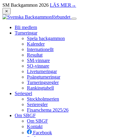
SM Backgammon 2026
LÄS MER
→
⨯
Bli medlem
Turneringar
Spela backgammon
Kalender
Internationellt
Resultat
SM-vinnare
SO-vinnare
Liveturneringar
Poängturneringar
Turneringsregler
Rankingtabell
Seriespel
Stockholmserien
Serieregler
Fixarschema 2025/26
Om SBGF
Om SBGF
Kontakt
Facebook