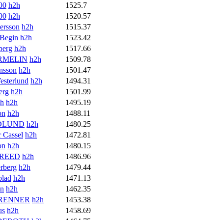
00
h2h
1525.7
00
h2h
1520.57
tersson
h2h
1515.37
 Begin
h2h
1523.42
berg
h2h
1517.66
RMELIN
h2h
1509.78
nsson
h2h
1501.47
sterlund
h2h
1494.31
erg
h2h
1501.99
ch
h2h
1495.19
on
h2h
1488.11
EDLUND
h2h
1480.25
r Cassel
h2h
1472.81
on
h2h
1480.15
 FREED
h2h
1486.96
erberg
h2h
1479.44
blad
h2h
1471.13
en
h2h
1462.35
BRENNER
h2h
1453.38
us
h2h
1458.69