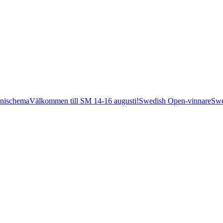
nischema
Välkommen till SM 14-16 augusti!
Swedish Open-vinnare
Swe