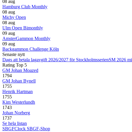
08 aug
Hamburg Club Monthly
08 aug
Michy Open
08 aug
Ulm Open Bimonthly
09 aug
AmsterGammon Monthly
09 aug
Backgammon Challenge Köln
Senaste nytt
Dags att betala lagavgift 2026/2027 för Stockholmsserien
SM 2026 mi
Rating Top 5
GM Johan Moazed
1794
GM Johan Bynell
1755
Henrik Hartman
1755
Kim Westerlundh
1743
Johan Norberg
1737
Se hela listan
SBGFClock
SBGF-Shop