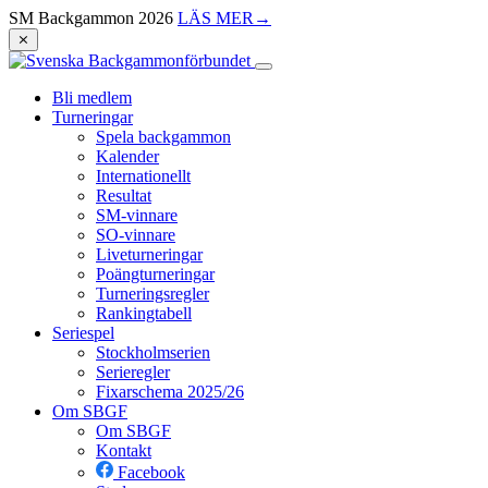
SM Backgammon 2026
LÄS MER
→
⨯
Bli medlem
Turneringar
Spela backgammon
Kalender
Internationellt
Resultat
SM-vinnare
SO-vinnare
Liveturneringar
Poängturneringar
Turneringsregler
Rankingtabell
Seriespel
Stockholmserien
Serieregler
Fixarschema 2025/26
Om SBGF
Om SBGF
Kontakt
Facebook