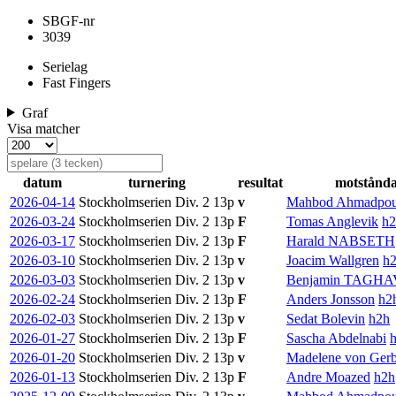
SBGF-nr
3039
Serielag
Fast Fingers
Graf
Visa matcher
datum
turnering
resultat
motstånd
2026-04-14
Stockholmserien Div. 2
13p
v
Mahbod Ahmadpou
2026-03-24
Stockholmserien Div. 2
13p
F
Tomas Anglevik
h2
2026-03-17
Stockholmserien Div. 2
13p
F
Harald NABSETH
2026-03-10
Stockholmserien Div. 2
13p
v
Joacim Wallgren
h
2026-03-03
Stockholmserien Div. 2
13p
v
Benjamin TAGHA
2026-02-24
Stockholmserien Div. 2
13p
F
Anders Jonsson
h2
2026-02-03
Stockholmserien Div. 2
13p
v
Sedat Bolevin
h2h
2026-01-27
Stockholmserien Div. 2
13p
F
Sascha Abdelnabi
2026-01-20
Stockholmserien Div. 2
13p
v
Madelene von Gerb
2026-01-13
Stockholmserien Div. 2
13p
F
Andre Moazed
h2h