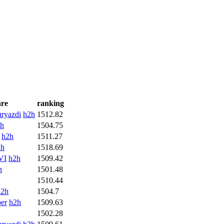
are
ranking
ryazdi
h2h
1512.82
h
1504.75
h2h
1511.27
2h
1518.69
VI
h2h
1509.42
h
1501.48
1510.44
h2h
1504.7
er
h2h
1509.63
1502.28