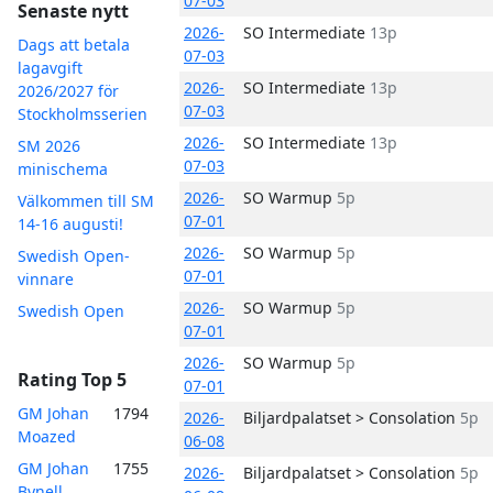
07-03
Senaste nytt
2026-
SO Intermediate
13p
Dags att betala
07-03
lagavgift
2026-
SO Intermediate
13p
2026/2027 för
07-03
Stockholmsserien
2026-
SO Intermediate
13p
SM 2026
07-03
minischema
2026-
SO Warmup
5p
Välkommen till SM
07-01
14-16 augusti!
2026-
SO Warmup
5p
Swedish Open-
07-01
vinnare
2026-
SO Warmup
5p
Swedish Open
07-01
2026-
SO Warmup
5p
Rating Top 5
07-01
GM Johan
1794
2026-
Biljardpalatset > Consolation
5p
Moazed
06-08
GM Johan
1755
2026-
Biljardpalatset > Consolation
5p
Bynell