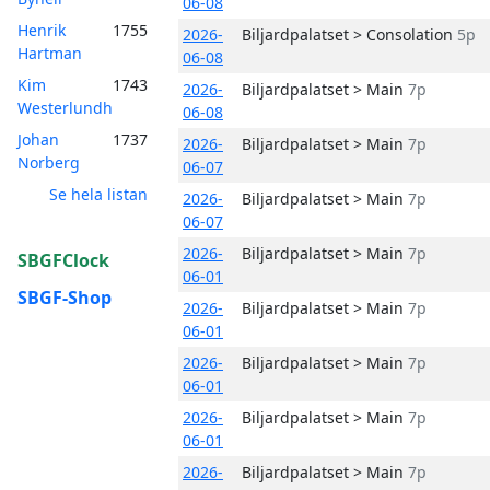
06-08
Henrik
1755
2026-
Biljardpalatset > Consolation
5p
Hartman
06-08
Kim
1743
2026-
Biljardpalatset > Main
7p
Westerlundh
06-08
Johan
1737
2026-
Biljardpalatset > Main
7p
Norberg
06-07
Se hela listan
2026-
Biljardpalatset > Main
7p
06-07
2026-
Biljardpalatset > Main
7p
SBGFClock
06-01
SBGF-Shop
2026-
Biljardpalatset > Main
7p
06-01
2026-
Biljardpalatset > Main
7p
06-01
2026-
Biljardpalatset > Main
7p
06-01
2026-
Biljardpalatset > Main
7p