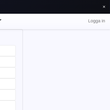
⨯
Logga in