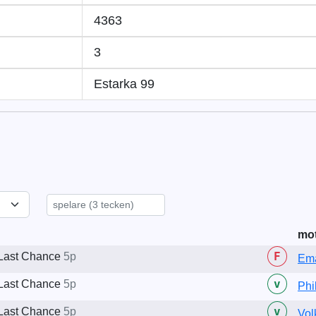
4363
3
Estarka 99
mo
F
Last Chance
5p
Ema
v
Last Chance
5p
Phi
v
Last Chance
5p
Vol