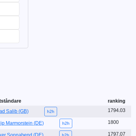
tståndare
ranking
1794.03
d Salib (GB)
h2h
1800
lip Marmorstein (DE)
h2h
1797.07
ker Sonnabend (DE)
h2h