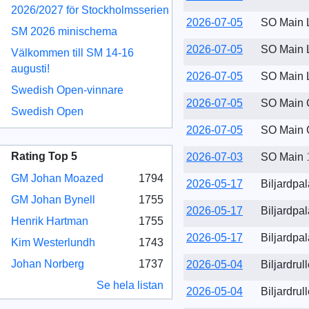
2026/2027 för Stockholmsserien
2026-07-05
SO Main 
SM 2026 minischema
2026-07-05
SO Main 
Välkommen till SM 14-16
augusti!
2026-07-05
SO Main 
Swedish Open-vinnare
2026-07-05
SO Main 
Swedish Open
2026-07-05
SO Main 
Rating Top 5
2026-07-03
SO Main
GM Johan Moazed
1794
2026-05-17
Biljardpa
GM Johan Bynell
1755
2026-05-17
Biljardpa
Henrik Hartman
1755
2026-05-17
Biljardpa
Kim Westerlundh
1743
Johan Norberg
1737
2026-05-04
Biljardru
Se hela listan
2026-05-04
Biljardru