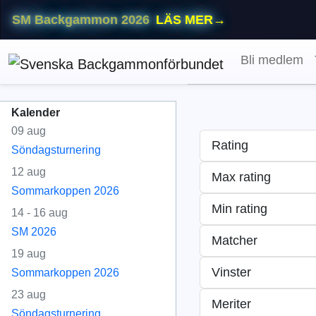
SM Backgammon 2026
LÄS MER
→
Bli medlem
Kalender
09 aug
Rating
Söndagsturnering
12 aug
Max rating
Sommarkoppen 2026
Min rating
14 - 16 aug
SM 2026
Matcher
19 aug
Vinster
Sommarkoppen 2026
23 aug
Meriter
Söndagsturnering