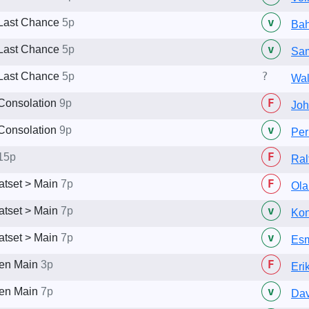
v
Last Chance
5p
Bah
v
Last Chance
5p
Sam
?
Last Chance
5p
Wal
F
Consolation
9p
Joh
v
Consolation
9p
Per
F
15p
Ral
F
latset > Main
7p
Ola
v
latset > Main
7p
Kon
v
latset > Main
7p
Esm
F
llen Main
3p
Eri
v
llen Main
7p
Dav