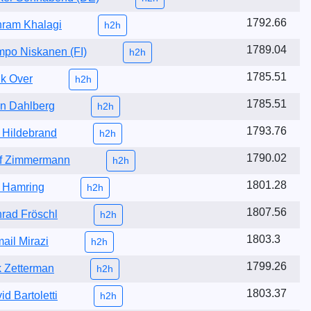
1792.66
ram Khalagi
h2h
1789.04
po Niskanen (FI)
h2h
1785.51
k Over
h2h
1785.51
n Dahlberg
h2h
1793.76
 Hildebrand
h2h
1790.02
f Zimmermann
h2h
1801.28
 Hamring
h2h
1807.56
rad Fröschl
h2h
1803.3
ail Mirazi
h2h
1799.26
k Zetterman
h2h
1803.37
id Bartoletti
h2h