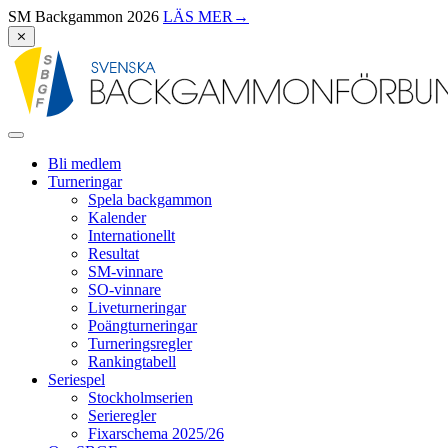
SM Backgammon 2026
LÄS MER
→
⨯
Bli medlem
Turneringar
Spela backgammon
Kalender
Internationellt
Resultat
SM-vinnare
SO-vinnare
Liveturneringar
Poängturneringar
Turneringsregler
Rankingtabell
Seriespel
Stockholmserien
Serieregler
Fixarschema 2025/26