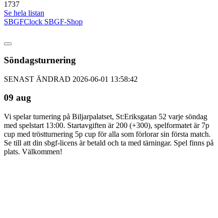
1737
Se hela listan
SBGFClock
SBGF-Shop
Söndagsturnering
SENAST ÄNDRAD 2026-06-01 13:58:42
09 aug
Vi spelar turnering på Biljarpalatset, St:Eriksgatan 52 varje söndag
med spelstart 13:00. Startavgiften är 200 (+300), spelformatet är 7p
cup med tröstturnering 5p cup för alla som förlorar sin första match.
Se till att din sbgf-licens är betald och ta med tärningar. Spel finns på
plats. Välkommen!