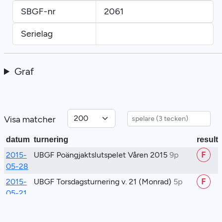
SBGF-nr
2061
Serielag
Graf
Visa matcher
datum
turnering
resulta
2015-
UBGF Poängjaktslutspelet Våren 2015
9p
F
05-28
2015-
UBGF Torsdagsturnering v. 21 (Monrad)
5p
F
05-21
2015-
UBGF Torsdagsturnering v. 21 (Monrad)
5p
v
05-21