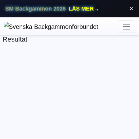
SM Backgammon 2026
LÄS MER
→
⨯
Resultat