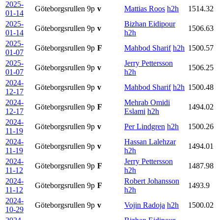
2025-
Göteborgsrullen
9p
v
Mattias Roos
h2h
1514.32
01-14
2025-
Bizhan Eidipour
Göteborgsrullen
9p
v
1506.63
01-14
h2h
2025-
Göteborgsrullen
9p
F
Mahbod Sharif
h2h
1500.57
01-07
2025-
Jerry Pettersson
Göteborgsrullen
9p
v
1506.25
01-07
h2h
2024-
Göteborgsrullen
9p
v
Mahbod Sharif
h2h
1500.48
12-17
2024-
Mehrab Omidi
Göteborgsrullen
9p
F
1494.02
12-17
Eslami
h2h
2024-
Göteborgsrullen
9p
v
Per Lindgren
h2h
1500.26
11-19
2024-
Hassan Lalehzar
Göteborgsrullen
9p
v
1494.01
11-19
h2h
2024-
Jerry Pettersson
Göteborgsrullen
9p
F
1487.98
11-12
h2h
2024-
Robert Johansson
Göteborgsrullen
9p
F
1493.9
11-12
h2h
2024-
Göteborgsrullen
9p
v
Vojin Radoja
h2h
1500.02
10-29