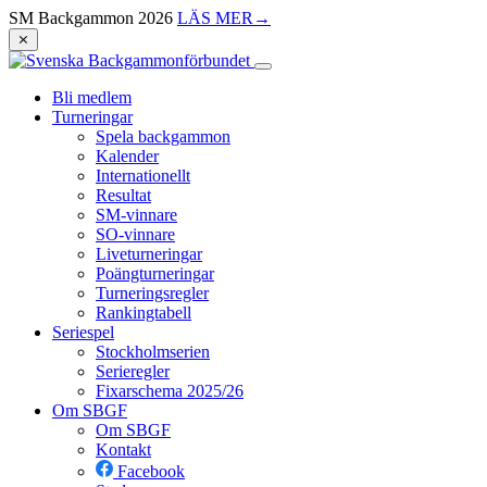
SM Backgammon 2026
LÄS MER
→
⨯
Bli medlem
Turneringar
Spela backgammon
Kalender
Internationellt
Resultat
SM-vinnare
SO-vinnare
Liveturneringar
Poängturneringar
Turneringsregler
Rankingtabell
Seriespel
Stockholmserien
Serieregler
Fixarschema 2025/26
Om SBGF
Om SBGF
Kontakt
Facebook