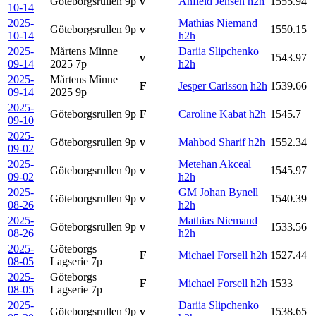
Göteborgsrullen
9p
v
Anfield Jensen
h2h
1555.94
10-14
2025-
Mathias Niemand
Göteborgsrullen
9p
v
1550.15
10-14
h2h
2025-
Mårtens Minne
Dariia Slipchenko
v
1543.97
09-14
2025
7p
h2h
2025-
Mårtens Minne
F
Jesper Carlsson
h2h
1539.66
09-14
2025
9p
2025-
Göteborgsrullen
9p
F
Caroline Kabat
h2h
1545.7
09-10
2025-
Göteborgsrullen
9p
v
Mahbod Sharif
h2h
1552.34
09-02
2025-
Metehan Akceal
Göteborgsrullen
9p
v
1545.97
09-02
h2h
2025-
GM Johan Bynell
Göteborgsrullen
9p
v
1540.39
08-26
h2h
2025-
Mathias Niemand
Göteborgsrullen
9p
v
1533.56
08-26
h2h
2025-
Göteborgs
F
Michael Forsell
h2h
1527.44
08-05
Lagserie
7p
2025-
Göteborgs
F
Michael Forsell
h2h
1533
08-05
Lagserie
7p
2025-
Dariia Slipchenko
Göteborgsrullen
9p
v
1538.65