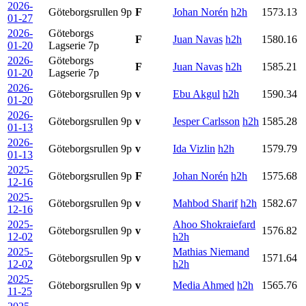
2026-
Göteborgsrullen
9p
F
Johan Norén
h2h
1573.13
01-27
2026-
Göteborgs
F
Juan Navas
h2h
1580.16
01-20
Lagserie
7p
2026-
Göteborgs
F
Juan Navas
h2h
1585.21
01-20
Lagserie
7p
2026-
Göteborgsrullen
9p
v
Ebu Akgul
h2h
1590.34
01-20
2026-
Göteborgsrullen
9p
v
Jesper Carlsson
h2h
1585.28
01-13
2026-
Göteborgsrullen
9p
v
Ida Vizlin
h2h
1579.79
01-13
2025-
Göteborgsrullen
9p
F
Johan Norén
h2h
1575.68
12-16
2025-
Göteborgsrullen
9p
v
Mahbod Sharif
h2h
1582.67
12-16
2025-
Ahoo Shokraiefard
Göteborgsrullen
9p
v
1576.82
12-02
h2h
2025-
Mathias Niemand
Göteborgsrullen
9p
v
1571.64
12-02
h2h
2025-
Göteborgsrullen
9p
v
Media Ahmed
h2h
1565.76
11-25