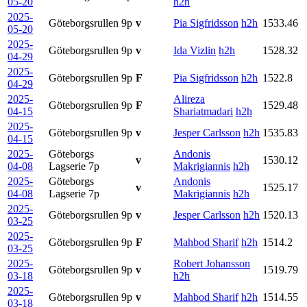
05-20
h2h
2025-
Göteborgsrullen
9p
v
Pia Sigfridsson
h2h
1533.46
05-20
2025-
Göteborgsrullen
9p
v
Ida Vizlin
h2h
1528.32
04-29
2025-
Göteborgsrullen
9p
F
Pia Sigfridsson
h2h
1522.8
04-29
2025-
Alireza
Göteborgsrullen
9p
F
1529.48
04-15
Shariatmadari
h2h
2025-
Göteborgsrullen
9p
v
Jesper Carlsson
h2h
1535.83
04-15
2025-
Göteborgs
Andonis
v
1530.12
04-08
Lagserie
7p
Makrigiannis
h2h
2025-
Göteborgs
Andonis
v
1525.17
04-08
Lagserie
7p
Makrigiannis
h2h
2025-
Göteborgsrullen
9p
v
Jesper Carlsson
h2h
1520.13
03-25
2025-
Göteborgsrullen
9p
F
Mahbod Sharif
h2h
1514.2
03-25
2025-
Robert Johansson
Göteborgsrullen
9p
v
1519.79
03-18
h2h
2025-
Göteborgsrullen
9p
v
Mahbod Sharif
h2h
1514.55
03-18