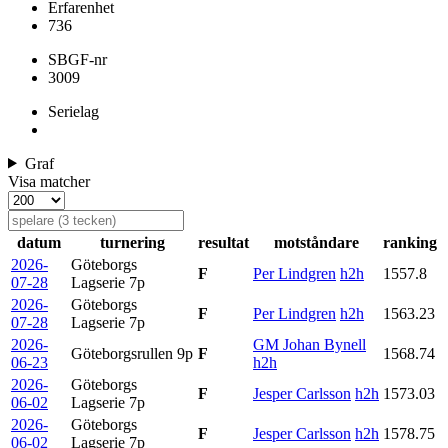
Erfarenhet
736
SBGF-nr
3009
Serielag
Graf
Visa matcher
datum
turnering
resultat
motståndare
ranking
2026-
Göteborgs
F
Per Lindgren
h2h
1557.8
07-28
Lagserie
7p
2026-
Göteborgs
F
Per Lindgren
h2h
1563.23
07-28
Lagserie
7p
2026-
GM Johan Bynell
Göteborgsrullen
9p
F
1568.74
06-23
h2h
2026-
Göteborgs
F
Jesper Carlsson
h2h
1573.03
06-02
Lagserie
7p
2026-
Göteborgs
F
Jesper Carlsson
h2h
1578.75
06-02
Lagserie
7p