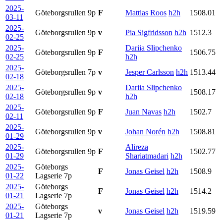
2025-
Göteborgsrullen
9p
F
Mattias Roos
h2h
1508.01
03-11
2025-
Göteborgsrullen
9p
v
Pia Sigfridsson
h2h
1512.3
02-25
2025-
Dariia Slipchenko
Göteborgsrullen
9p
F
1506.75
02-25
h2h
2025-
Göteborgsrullen
7p
v
Jesper Carlsson
h2h
1513.44
02-18
2025-
Dariia Slipchenko
Göteborgsrullen
9p
v
1508.17
02-18
h2h
2025-
Göteborgsrullen
9p
F
Juan Navas
h2h
1502.7
02-11
2025-
Göteborgsrullen
9p
v
Johan Norén
h2h
1508.81
01-29
2025-
Alireza
Göteborgsrullen
9p
F
1502.77
01-29
Shariatmadari
h2h
2025-
Göteborgs
F
Jonas Geisel
h2h
1508.9
01-22
Lagserie
7p
2025-
Göteborgs
F
Jonas Geisel
h2h
1514.2
01-21
Lagserie
7p
2025-
Göteborgs
v
Jonas Geisel
h2h
1519.59
01-21
Lagserie
7p