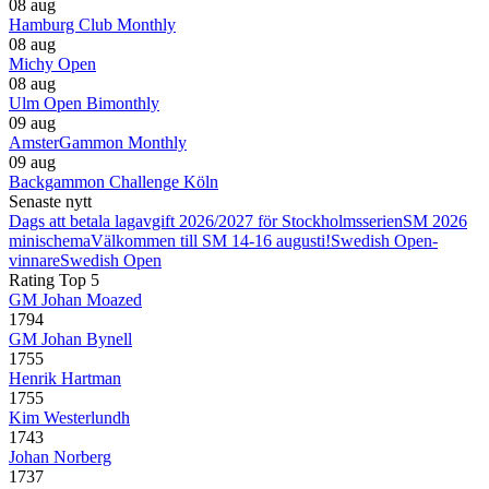
08 aug
Hamburg Club Monthly
08 aug
Michy Open
08 aug
Ulm Open Bimonthly
09 aug
AmsterGammon Monthly
09 aug
Backgammon Challenge Köln
Senaste nytt
Dags att betala lagavgift 2026/2027 för Stockholmsserien
SM 2026
minischema
Välkommen till SM 14-16 augusti!
Swedish Open-
vinnare
Swedish Open
Rating Top 5
GM Johan Moazed
1794
GM Johan Bynell
1755
Henrik Hartman
1755
Kim Westerlundh
1743
Johan Norberg
1737