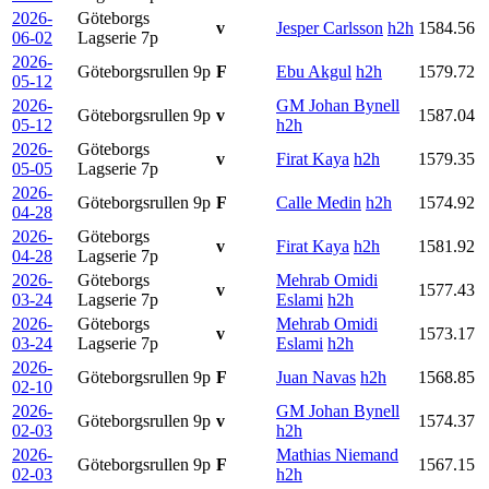
2026-
Göteborgs
v
Jesper Carlsson
h2h
1584.56
06-02
Lagserie
7p
2026-
Göteborgsrullen
9p
F
Ebu Akgul
h2h
1579.72
05-12
2026-
GM Johan Bynell
Göteborgsrullen
9p
v
1587.04
05-12
h2h
2026-
Göteborgs
v
Firat Kaya
h2h
1579.35
05-05
Lagserie
7p
2026-
Göteborgsrullen
9p
F
Calle Medin
h2h
1574.92
04-28
2026-
Göteborgs
v
Firat Kaya
h2h
1581.92
04-28
Lagserie
7p
2026-
Göteborgs
Mehrab Omidi
v
1577.43
03-24
Lagserie
7p
Eslami
h2h
2026-
Göteborgs
Mehrab Omidi
v
1573.17
03-24
Lagserie
7p
Eslami
h2h
2026-
Göteborgsrullen
9p
F
Juan Navas
h2h
1568.85
02-10
2026-
GM Johan Bynell
Göteborgsrullen
9p
v
1574.37
02-03
h2h
2026-
Mathias Niemand
Göteborgsrullen
9p
F
1567.15
02-03
h2h