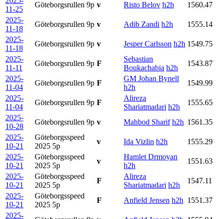
2025-
Göteborgsrullen
9p
v
Risto Belov
h2h
1560.47
11-25
2025-
Göteborgsrullen
9p
v
Adib Zandi
h2h
1555.14
11-18
2025-
Göteborgsrullen
9p
v
Jesper Carlsson
h2h
1549.75
11-18
2025-
Sebastian
Göteborgsrullen
9p
F
1543.87
11-11
Boukachabia
h2h
2025-
GM Johan Bynell
Göteborgsrullen
9p
F
1549.99
11-04
h2h
2025-
Alireza
Göteborgsrullen
9p
F
1555.65
11-04
Shariatmadari
h2h
2025-
Göteborgsrullen
9p
v
Mahbod Sharif
h2h
1561.35
10-28
2025-
Göteborgsspeed
v
Ida Vizlin
h2h
1555.29
10-21
2025
5p
2025-
Göteborgsspeed
Hamlet Drmoyan
v
1551.63
10-21
2025
5p
h2h
2025-
Göteborgsspeed
Alireza
F
1547.11
10-21
2025
5p
Shariatmadari
h2h
2025-
Göteborgsspeed
F
Anfield Jensen
h2h
1551.37
10-21
2025
5p
2025-