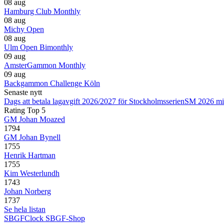
08 aug
Hamburg Club Monthly
08 aug
Michy Open
08 aug
Ulm Open Bimonthly
09 aug
AmsterGammon Monthly
09 aug
Backgammon Challenge Köln
Senaste nytt
Dags att betala lagavgift 2026/2027 för Stockholmsserien
SM 2026 mi
Rating Top 5
GM Johan Moazed
1794
GM Johan Bynell
1755
Henrik Hartman
1755
Kim Westerlundh
1743
Johan Norberg
1737
Se hela listan
SBGFClock
SBGF-Shop