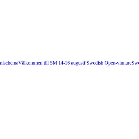
nischema
Välkommen till SM 14-16 augusti!
Swedish Open-vinnare
Swe