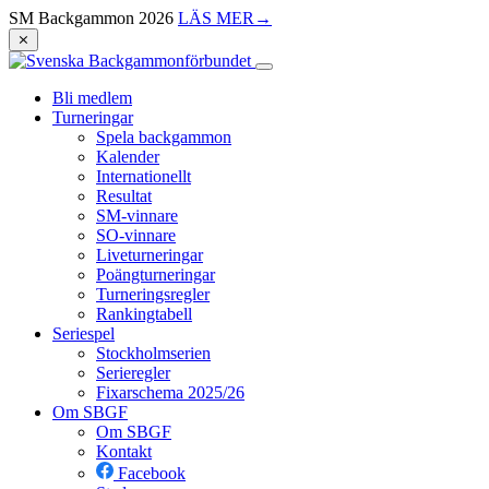
SM Backgammon 2026
LÄS MER
→
⨯
Bli medlem
Turneringar
Spela backgammon
Kalender
Internationellt
Resultat
SM-vinnare
SO-vinnare
Liveturneringar
Poängturneringar
Turneringsregler
Rankingtabell
Seriespel
Stockholmserien
Serieregler
Fixarschema 2025/26
Om SBGF
Om SBGF
Kontakt
Facebook