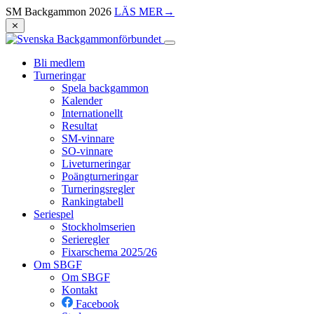
SM Backgammon 2026
LÄS MER
→
⨯
Bli medlem
Turneringar
Spela backgammon
Kalender
Internationellt
Resultat
SM-vinnare
SO-vinnare
Liveturneringar
Poängturneringar
Turneringsregler
Rankingtabell
Seriespel
Stockholmserien
Serieregler
Fixarschema 2025/26
Om SBGF
Om SBGF
Kontakt
Facebook