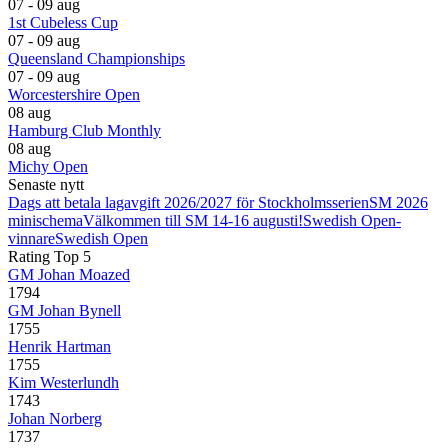
07 - 09 aug
1st Cubeless Cup
07 - 09 aug
Queensland Championships
07 - 09 aug
Worcestershire Open
08 aug
Hamburg Club Monthly
08 aug
Michy Open
Senaste nytt
Dags att betala lagavgift 2026/2027 för Stockholmsserien
SM 2026
minischema
Välkommen till SM 14-16 augusti!
Swedish Open-
vinnare
Swedish Open
Rating Top 5
GM Johan Moazed
1794
GM Johan Bynell
1755
Henrik Hartman
1755
Kim Westerlundh
1743
Johan Norberg
1737