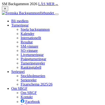
SM Backgammon 2026
LÄS MER
→
⨯
Bli medlem
Turneringar
Spela backgammon
Kalender
Internationellt
Resultat
SM-vinnare
SO-vinnare
Liveturneringar
Poängturneringar
Turneringsregler
Rankingtabell
Seriespel
Stockholmserien
Serieregler
Fixarschema 2025/26
Om SBGF
Om SBGF
Kontakt
Facebook