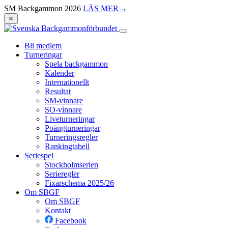
SM Backgammon 2026
LÄS MER
→
⨯
Bli medlem
Turneringar
Spela backgammon
Kalender
Internationellt
Resultat
SM-vinnare
SO-vinnare
Liveturneringar
Poängturneringar
Turneringsregler
Rankingtabell
Seriespel
Stockholmserien
Serieregler
Fixarschema 2025/26
Om SBGF
Om SBGF
Kontakt
Facebook