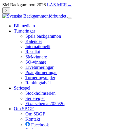
SM Backgammon 2026
LÄS MER
→
⨯
Bli medlem
Turneringar
Spela backgammon
Kalender
Internationellt
Resultat
SM-vinnare
SO-vinnare
Liveturneringar
Poängturneringar
Turneringsregler
Rankingtabell
Seriespel
Stockholmserien
Serieregler
Fixarschema 2025/26
Om SBGF
Om SBGF
Kontakt
Facebook