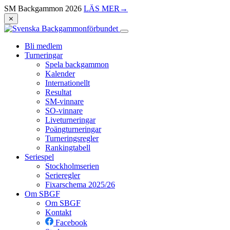
SM Backgammon 2026
LÄS MER
→
⨯
Bli medlem
Turneringar
Spela backgammon
Kalender
Internationellt
Resultat
SM-vinnare
SO-vinnare
Liveturneringar
Poängturneringar
Turneringsregler
Rankingtabell
Seriespel
Stockholmserien
Serieregler
Fixarschema 2025/26
Om SBGF
Om SBGF
Kontakt
Facebook