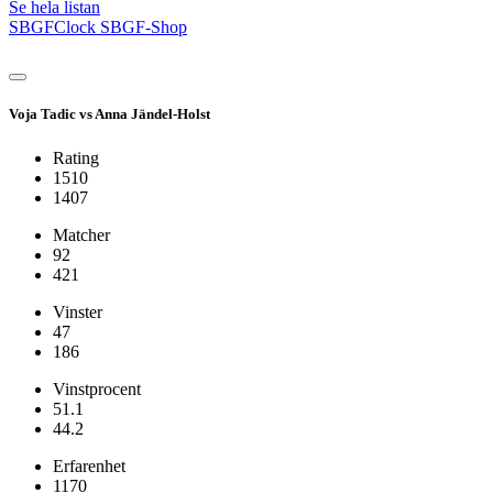
Se hela listan
SBGFClock
SBGF-Shop
Voja Tadic vs Anna Jändel-Holst
Rating
1510
1407
Matcher
92
421
Vinster
47
186
Vinstprocent
51.1
44.2
Erfarenhet
1170