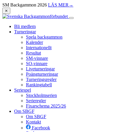
SM Backgammon 2026
LÄS MER
→
⨯
Bli medlem
Turneringar
Spela backgammon
Kalender
Internationellt
Resultat
SM-vinnare
SO-vinnare
Liveturneringar
Poängturneringar
Turneringsregler
Rankingtabell
Seriespel
Stockholmserien
Serieregler
Fixarschema 2025/26
Om SBGF
Om SBGF
Kontakt
Facebook