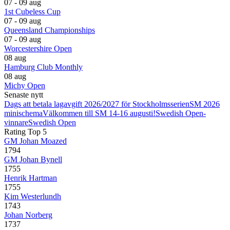
07 - 09 aug
1st Cubeless Cup
07 - 09 aug
Queensland Championships
07 - 09 aug
Worcestershire Open
08 aug
Hamburg Club Monthly
08 aug
Michy Open
Senaste nytt
Dags att betala lagavgift 2026/2027 för Stockholmsserien
SM 2026
minischema
Välkommen till SM 14-16 augusti!
Swedish Open-
vinnare
Swedish Open
Rating Top 5
GM Johan Moazed
1794
GM Johan Bynell
1755
Henrik Hartman
1755
Kim Westerlundh
1743
Johan Norberg
1737