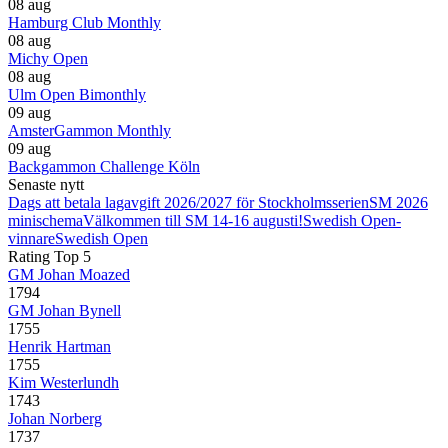
08 aug
Hamburg Club Monthly
08 aug
Michy Open
08 aug
Ulm Open Bimonthly
09 aug
AmsterGammon Monthly
09 aug
Backgammon Challenge Köln
Senaste nytt
Dags att betala lagavgift 2026/2027 för Stockholmsserien
SM 2026
minischema
Välkommen till SM 14-16 augusti!
Swedish Open-
vinnare
Swedish Open
Rating Top 5
GM Johan Moazed
1794
GM Johan Bynell
1755
Henrik Hartman
1755
Kim Westerlundh
1743
Johan Norberg
1737