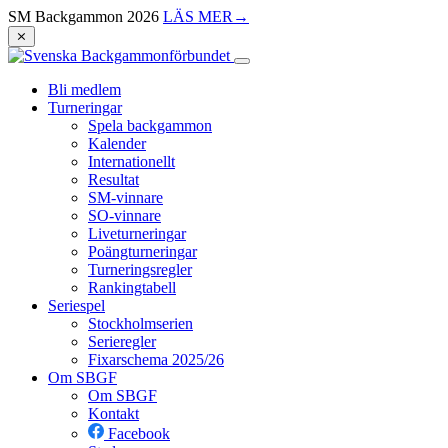
SM Backgammon 2026
LÄS MER
→
⨯
Bli medlem
Turneringar
Spela backgammon
Kalender
Internationellt
Resultat
SM-vinnare
SO-vinnare
Liveturneringar
Poängturneringar
Turneringsregler
Rankingtabell
Seriespel
Stockholmserien
Serieregler
Fixarschema 2025/26
Om SBGF
Om SBGF
Kontakt
Facebook