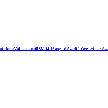
nischema
Välkommen till SM 14-16 augusti!
Swedish Open-vinnare
Swe