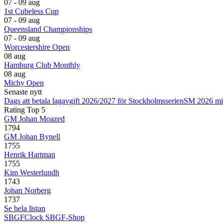
07 - 09 aug
1st Cubeless Cup
07 - 09 aug
Queensland Championships
07 - 09 aug
Worcestershire Open
08 aug
Hamburg Club Monthly
08 aug
Michy Open
Senaste nytt
Dags att betala lagavgift 2026/2027 för Stockholmsserien
SM 2026 mi
Rating Top 5
GM Johan Moazed
1794
GM Johan Bynell
1755
Henrik Hartman
1755
Kim Westerlundh
1743
Johan Norberg
1737
Se hela listan
SBGFClock
SBGF-Shop