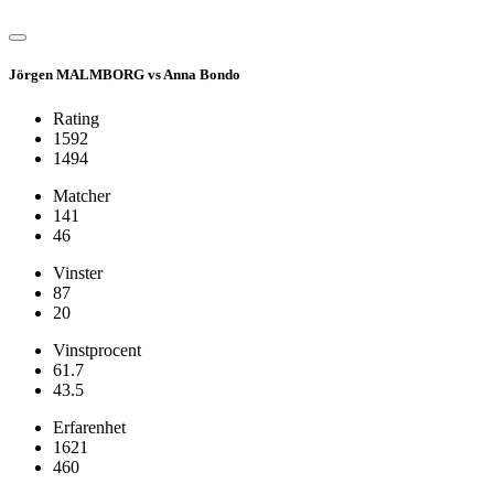
Jörgen MALMBORG vs Anna Bondo
Rating
1592
1494
Matcher
141
46
Vinster
87
20
Vinstprocent
61.7
43.5
Erfarenhet
1621
460