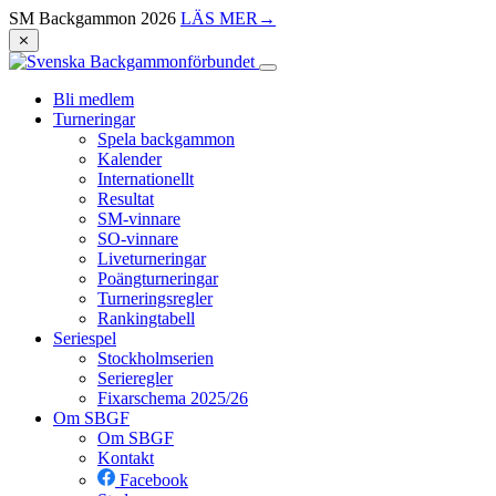
SM Backgammon 2026
LÄS MER
→
⨯
Bli medlem
Turneringar
Spela backgammon
Kalender
Internationellt
Resultat
SM-vinnare
SO-vinnare
Liveturneringar
Poängturneringar
Turneringsregler
Rankingtabell
Seriespel
Stockholmserien
Serieregler
Fixarschema 2025/26
Om SBGF
Om SBGF
Kontakt
Facebook