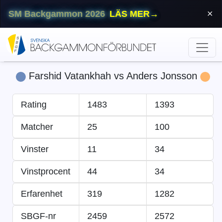
SM Backgammon 2026
LÄS MER
→
⨯
Farshid Vatankhah vs Anders Jonsson
Rating
1483
1393
Matcher
25
100
Vinster
11
34
Vinstprocent
44
34
Erfarenhet
319
1282
SBGF-nr
2459
2572