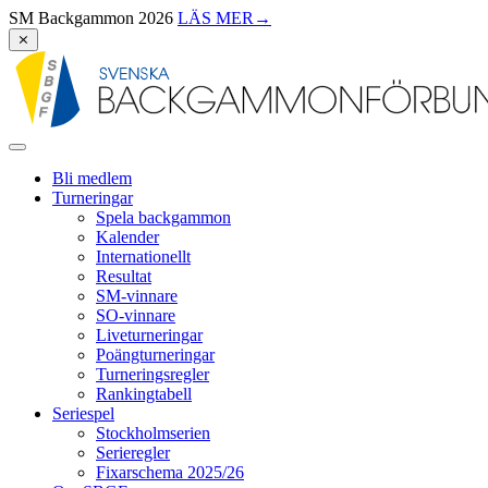
SM Backgammon 2026
LÄS MER
→
⨯
Bli medlem
Turneringar
Spela backgammon
Kalender
Internationellt
Resultat
SM-vinnare
SO-vinnare
Liveturneringar
Poängturneringar
Turneringsregler
Rankingtabell
Seriespel
Stockholmserien
Serieregler
Fixarschema 2025/26