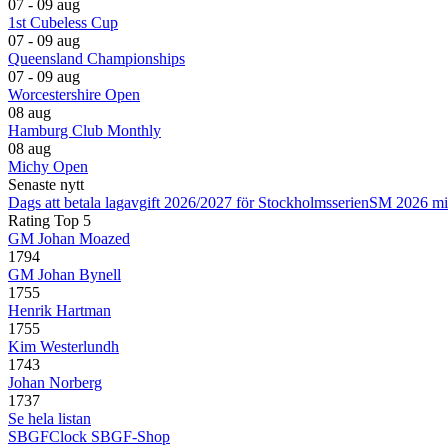
07 - 09 aug
1st Cubeless Cup
07 - 09 aug
Queensland Championships
07 - 09 aug
Worcestershire Open
08 aug
Hamburg Club Monthly
08 aug
Michy Open
Senaste nytt
Dags att betala lagavgift 2026/2027 för Stockholmsserien
SM 2026 mi
Rating Top 5
GM Johan Moazed
1794
GM Johan Bynell
1755
Henrik Hartman
1755
Kim Westerlundh
1743
Johan Norberg
1737
Se hela listan
SBGFClock
SBGF-Shop