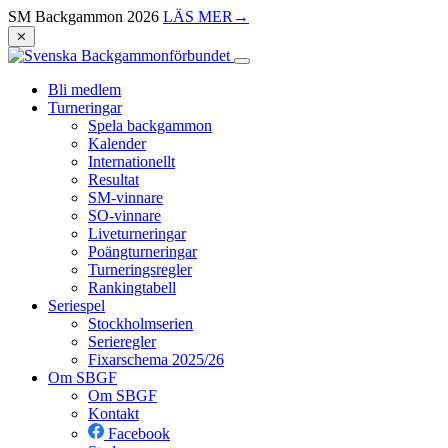
SM Backgammon 2026
LÄS MER
→
⨯
Bli medlem
Turneringar
Spela backgammon
Kalender
Internationellt
Resultat
SM-vinnare
SO-vinnare
Liveturneringar
Poängturneringar
Turneringsregler
Rankingtabell
Seriespel
Stockholmserien
Serieregler
Fixarschema 2025/26
Om SBGF
Om SBGF
Kontakt
Facebook