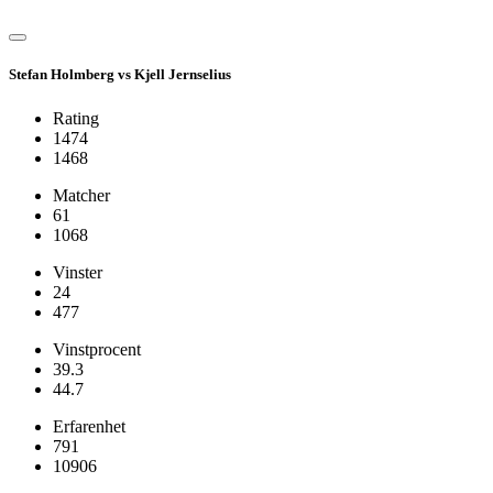
Stefan Holmberg vs Kjell Jernselius
Rating
1474
1468
Matcher
61
1068
Vinster
24
477
Vinstprocent
39.3
44.7
Erfarenhet
791
10906