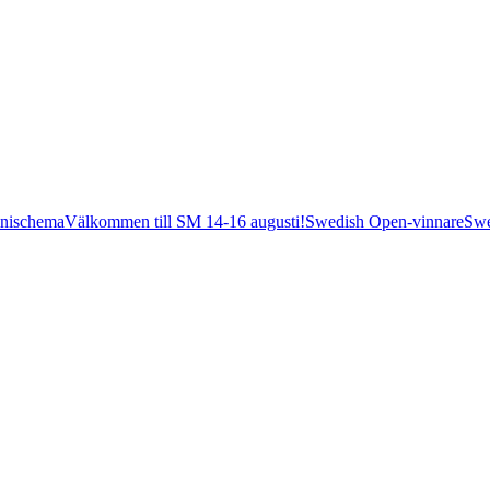
nischema
Välkommen till SM 14-16 augusti!
Swedish Open-vinnare
Swe