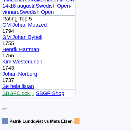
14-16 augusti!
Swedish Open-
vinnare
Swedish Open
Rating Top 5
GM Johan Moazed
1794
GM Johan Bynell
1755
Henrik Hartman
1755
Kim Westerlundh
1743
Johan Norberg
1737
Se hela listan
SBGFClock
SBGF-Shop
Patrik Lundqvist vs Mats Elzen