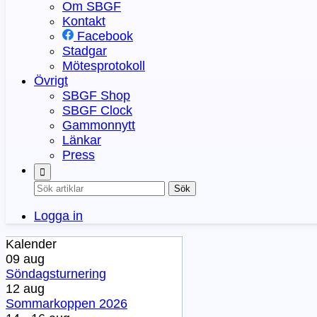
Om SBGF
Kontakt
Facebook
Stadgar
Mötesprotokoll
Övrigt
SBGF Shop
SBGF Clock
Gammonnytt
Länkar
Press
Sök
Logga in
Kalender
09 aug
Söndagsturnering
12 aug
Sommarkoppen 2026