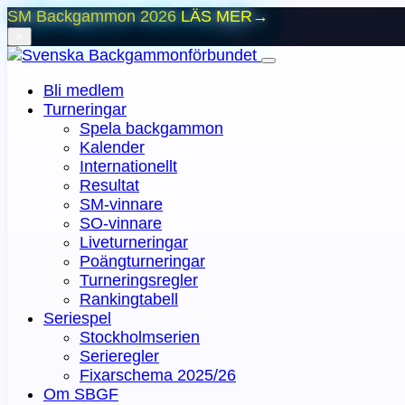
SM Backgammon 2026
LÄS MER
→
⨯
Bli medlem
Turneringar
Spela backgammon
Kalender
Internationellt
Resultat
SM-vinnare
SO-vinnare
Liveturneringar
Poängturneringar
Turneringsregler
Rankingtabell
Seriespel
Stockholmserien
Serieregler
Fixarschema 2025/26
Om SBGF