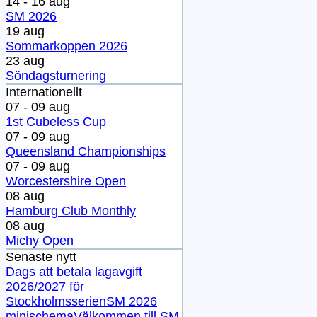
14 - 16 aug
SM 2026
19 aug
Sommarkoppen 2026
23 aug
Söndagsturnering
Internationellt
07 - 09 aug
1st Cubeless Cup
07 - 09 aug
Queensland Championships
07 - 09 aug
Worcestershire Open
08 aug
Hamburg Club Monthly
08 aug
Michy Open
Senaste nytt
Dags att betala lagavgift
2026/2027 för
Stockholmsserien
SM 2026
minischema
Välkommen till SM