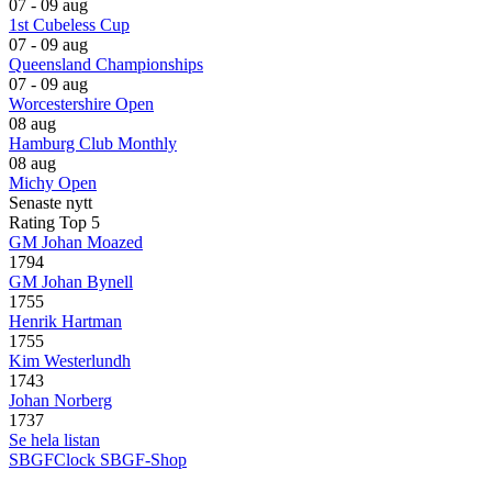
07 - 09 aug
1st Cubeless Cup
07 - 09 aug
Queensland Championships
07 - 09 aug
Worcestershire Open
08 aug
Hamburg Club Monthly
08 aug
Michy Open
Senaste nytt
Rating Top 5
GM Johan Moazed
1794
GM Johan Bynell
1755
Henrik Hartman
1755
Kim Westerlundh
1743
Johan Norberg
1737
Se hela listan
SBGFClock
SBGF-Shop