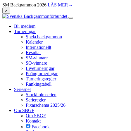
SM Backgammon 2026
LÄS MER
→
⨯
Bli medlem
Turneringar
Spela backgammon
Kalender
Internationellt
Resultat
SM-vinnare
SO-vinnare
Liveturneringar
Poängturneringar
Turneringsregler
Rankingtabell
Seriespel
Stockholmserien
Serieregler
Fixarschema 2025/26
Om SBGF
Om SBGF
Kontakt
Facebook