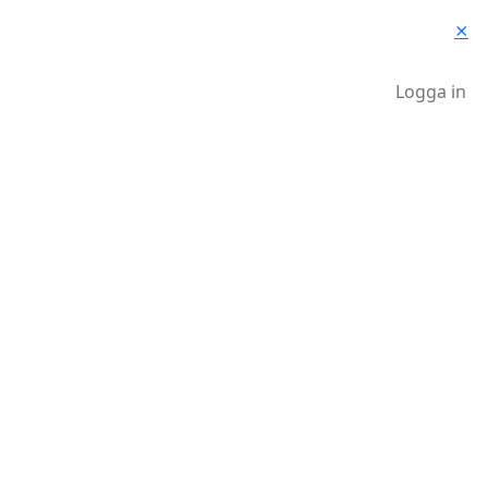
⨯
Logga in