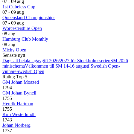
07 - 09 aug
1st Cubeless Cup
07 - 09 aug
Queensland Championships
07 - 09 aug
Worcestershire Open
08 aug
Hamburg Club Monthly
08 aug
Michy Open
Senaste nytt
Dags att betala lagavgift 2026/2027 för Stockholmsserien
SM 2026
minischema
Välkommen till SM 14-16 augusti!
Swedish Open-
vinnare
Swedish Open
Rating Top 5
GM Johan Moazed
1794
GM Johan Bynell
1755
Henrik Hartman
1755
Kim Westerlundh
1743
Johan Norberg
1737