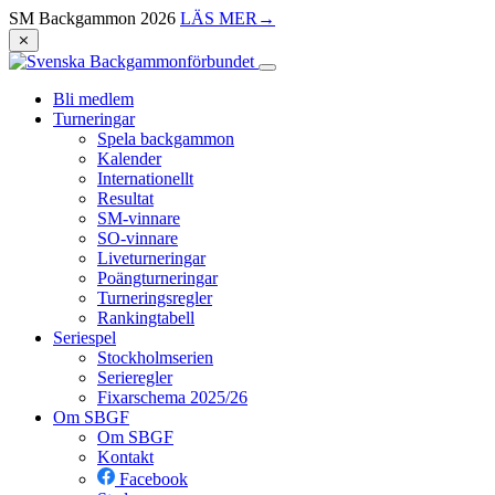
SM Backgammon 2026
LÄS MER
→
⨯
Bli medlem
Turneringar
Spela backgammon
Kalender
Internationellt
Resultat
SM-vinnare
SO-vinnare
Liveturneringar
Poängturneringar
Turneringsregler
Rankingtabell
Seriespel
Stockholmserien
Serieregler
Fixarschema 2025/26
Om SBGF
Om SBGF
Kontakt
Facebook