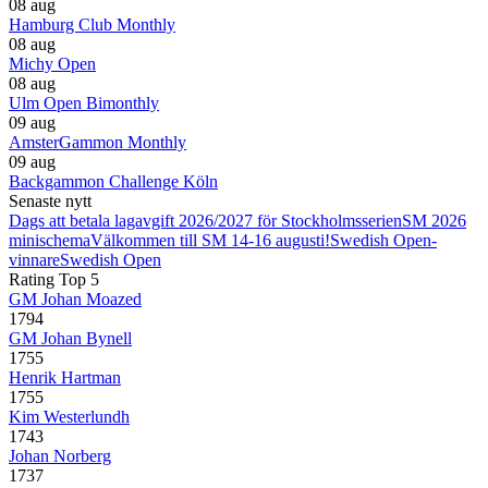
08 aug
Hamburg Club Monthly
08 aug
Michy Open
08 aug
Ulm Open Bimonthly
09 aug
AmsterGammon Monthly
09 aug
Backgammon Challenge Köln
Senaste nytt
Dags att betala lagavgift 2026/2027 för Stockholmsserien
SM 2026
minischema
Välkommen till SM 14-16 augusti!
Swedish Open-
vinnare
Swedish Open
Rating Top 5
GM Johan Moazed
1794
GM Johan Bynell
1755
Henrik Hartman
1755
Kim Westerlundh
1743
Johan Norberg
1737