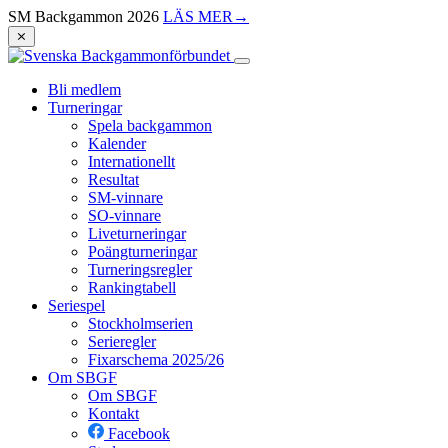
SM Backgammon 2026
LÄS MER
→
⨯
Bli medlem
Turneringar
Spela backgammon
Kalender
Internationellt
Resultat
SM-vinnare
SO-vinnare
Liveturneringar
Poängturneringar
Turneringsregler
Rankingtabell
Seriespel
Stockholmserien
Serieregler
Fixarschema 2025/26
Om SBGF
Om SBGF
Kontakt
Facebook