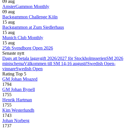
09 aug
AmsterGammon Monthly
09 aug
Backgammon Challenge Köln
15 aug
Backgammon at Zum Siedlerhaus
15 aug
Munich Club Monthly
15 aug
25th Svendborg Open 2026
Senaste nytt
Dags att betala lagavgift 2026/2027 för Stockholmsserien
SM 2026
minischema
Välkommen till SM 14-16 augusti!
Swedish Open-
vinnare
Swedish Open
Rating Top 5
GM Johan Moazed
1794
GM Johan Bynell
1755
Henrik Hartman
1755
Kim Westerlundh
1743
Johan Norberg
1737