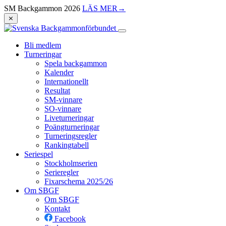
SM Backgammon 2026
LÄS MER
→
⨯
Bli medlem
Turneringar
Spela backgammon
Kalender
Internationellt
Resultat
SM-vinnare
SO-vinnare
Liveturneringar
Poängturneringar
Turneringsregler
Rankingtabell
Seriespel
Stockholmserien
Serieregler
Fixarschema 2025/26
Om SBGF
Om SBGF
Kontakt
Facebook