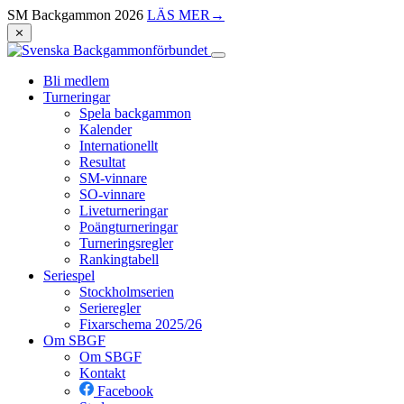
SM Backgammon 2026
LÄS MER
→
⨯
Bli medlem
Turneringar
Spela backgammon
Kalender
Internationellt
Resultat
SM-vinnare
SO-vinnare
Liveturneringar
Poängturneringar
Turneringsregler
Rankingtabell
Seriespel
Stockholmserien
Serieregler
Fixarschema 2025/26
Om SBGF
Om SBGF
Kontakt
Facebook