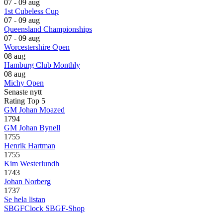
07 - 09 aug
1st Cubeless Cup
07 - 09 aug
Queensland Championships
07 - 09 aug
Worcestershire Open
08 aug
Hamburg Club Monthly
08 aug
Michy Open
Senaste nytt
Rating Top 5
GM Johan Moazed
1794
GM Johan Bynell
1755
Henrik Hartman
1755
Kim Westerlundh
1743
Johan Norberg
1737
Se hela listan
SBGFClock
SBGF-Shop