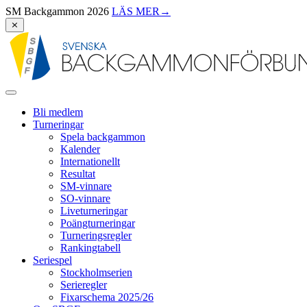
SM Backgammon 2026
LÄS MER
→
⨯
Bli medlem
Turneringar
Spela backgammon
Kalender
Internationellt
Resultat
SM-vinnare
SO-vinnare
Liveturneringar
Poängturneringar
Turneringsregler
Rankingtabell
Seriespel
Stockholmserien
Serieregler
Fixarschema 2025/26