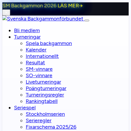
SM Backgammon 2026
LÄS MER
→
⨯
Bli medlem
Turneringar
Spela backgammon
Kalender
Internationellt
Resultat
SM-vinnare
SO-vinnare
Liveturneringar
Poängturneringar
Turneringsregler
Rankingtabell
Seriespel
Stockholmserien
Serieregler
Fixarschema 2025/26